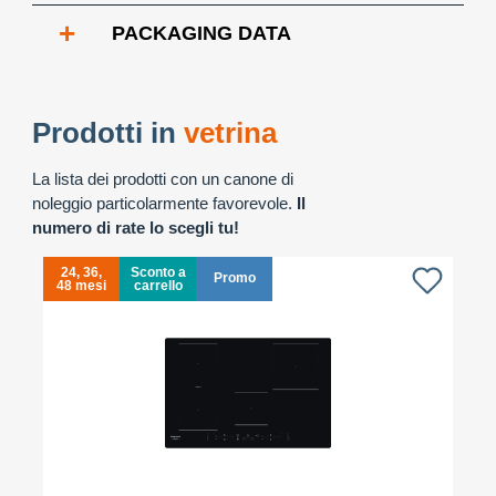
+
PACKAGING DATA
Prodotti in
vetrina
La lista dei prodotti con un canone di
noleggio particolarmente favorevole.
Il
numero di rate lo scegli tu!
24, 36,
Sconto a
Promo
48 mesi
carrello
4