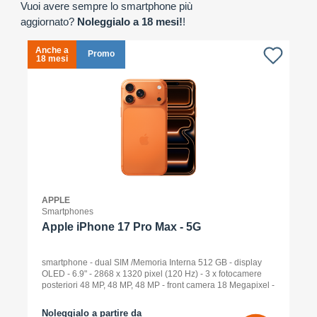
Vuoi avere sempre lo smartphone più
aggiornato?
Noleggialo a 18 mesi!
!
Anche a
A
Promo
18 mesi
1
APPLE
Smartphones
Apple iPhone 17 Pro Max - 5G
smartphone - dual SIM /Memoria Interna 512 GB - display
OLED - 6.9" - 2868 x 1320 pixel (120 Hz) - 3 x fotocamere
posteriori 48 MP, 48 MP, 48 MP - front camera 18 Megapixel -
arancione cosmico
Noleggialo a partire da