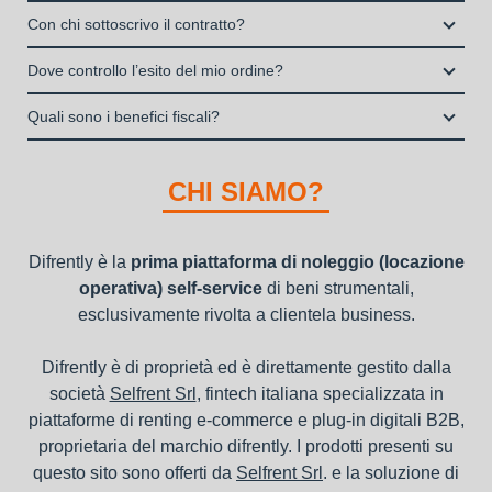
Enti e Associazioni purché in attività da almeno un anno.
Si, puoi scegliere sul sito il prodotto che ti serve, decidere la
stipulata da Grenke Italia S.p.A., società specializzata nel
Con chi sottoscrivo il contratto?
I privati consumatori non possono accedere al servizio di
durata del noleggio operativo e sottoscrivere il contratto
noleggio B2B con cui verrà concluso il contratto, a tutela
noleggio operativo
Il contratto di locazione operativa sarà stipulato con Grenke
interamente online
Dove controllo l’esito del mio ordine?
dei beni e con vantaggi di gestione per i propri clienti.
Italia S.p.A., società specializzata nel settore della locazione
la consegna a domicilio dei beni
Una volta fatto login vai sull’icona con l’omino e clicca su
operativa di beni mobili strumentali (B2B), previa approvazione
Quali sono i benefici fiscali?
"ordini da completare".
della richiesta da parte della stessa.
I beni a noleggio non devono essere messi in ammortamento
nel bilancio, poiché i canoni vengono considerati un servizio. I
CHI SIAMO?
canoni di noleggio sono deducibili ai fini IRES e IRAP
Difrently è la
prima piattaforma di noleggio (locazione
operativa) self-service
di beni strumentali,
esclusivamente rivolta a clientela business.
Difrently è di proprietà ed è direttamente gestito dalla
società
Selfrent Srl
, fintech italiana specializzata in
piattaforme di renting e-commerce e plug-in digitali B2B,
proprietaria del marchio difrently. I prodotti presenti su
questo sito sono offerti da
Selfrent Srl
. e la soluzione di