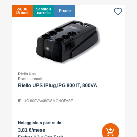
24, 36,
Sconto a
Promo
48 mesi
carrello
4
Riello Ups
Rack e armadi
Riello UPS iPlug,IPG 800 IT, 800VA
IPLUG 800VA/480W MONOFASE
Noleggialo a partire da
3,81 €/mese