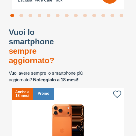
Esclusa IVA e
Care Pack
Vuoi lo
smartphone
sempre
aggiornato?
Vuoi avere sempre lo smartphone più
aggiornato?
Noleggialo a 18 mesi!
!
Anche a
A
Promo
18 mesi
1