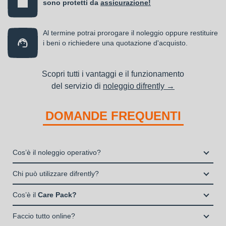
sono protetti da
assicurazione!
Al termine potrai prorogare il noleggio oppure restituire
i beni o richiedere una quotazione d'acquisto.
Scopri tutti i vantaggi e il funzionamento
del servizio di
noleggio difrently →
DOMANDE FREQUENTI
Cos’è il noleggio operativo?
Il noleggio, o locazione operativa, è una soluzione che
Chi può utilizzare difrently?
consente di avere la disponibilità di un bene strumentale utile
Liberi Professionisti e Studi Associati
alla propria attività a fronte del pagamento di un canone fisso
Cos’è il
Care Pack?
Società di persone (Ditte Individuali, S.n.c., S.a.s.)
periodico.
Il Care Pack è un servizio che include:
Società di Capitali (S.p.A., S.r.l.)
Faccio tutto online?
La copertura assicurativa All Risk mediante polizza