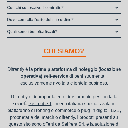
La copertura assicurativa All Risk mediante polizza
Enti e Associazioni purché in attività da almeno un anno.
Si, puoi scegliere sul sito il prodotto che ti serve, decidere la
stipulata da Grenke Italia S.p.A., società specializzata nel
Con chi sottoscrivo il contratto?
I privati consumatori non possono accedere al servizio di
durata del noleggio operativo e sottoscrivere il contratto
noleggio B2B con cui verrà concluso il contratto, a tutela
noleggio operativo
Il contratto di locazione operativa sarà stipulato con Grenke
interamente online
Dove controllo l’esito del mio ordine?
dei beni e con vantaggi di gestione per i propri clienti.
Italia S.p.A., società specializzata nel settore della locazione
la consegna a domicilio dei beni
Una volta fatto login vai sull’icona con l’omino e clicca su
operativa di beni mobili strumentali (B2B), previa approvazione
Quali sono i benefici fiscali?
"ordini da completare".
della richiesta da parte della stessa.
I beni a noleggio non devono essere messi in ammortamento
nel bilancio, poiché i canoni vengono considerati un servizio. I
CHI SIAMO?
canoni di noleggio sono deducibili ai fini IRES e IRAP
Difrently è la
prima piattaforma di noleggio (locazione
operativa) self-service
di beni strumentali,
esclusivamente rivolta a clientela business.
Difrently è di proprietà ed è direttamente gestito dalla
società
Selfrent Srl
, fintech italiana specializzata in
piattaforme di renting e-commerce e plug-in digitali B2B,
proprietaria del marchio difrently. I prodotti presenti su
questo sito sono offerti da
Selfrent Srl
. e la soluzione di