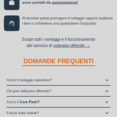
sono protetti da
assicurazione!
Al termine potrai prorogare il noleggio oppure restituire
i beni o richiedere una quotazione d'acquisto.
Scopri tutti i vantaggi e il funzionamento
del servizio di
noleggio difrently →
DOMANDE FREQUENTI
Cos’è il noleggio operativo?
Il noleggio, o locazione operativa, è una soluzione che
Chi può utilizzare difrently?
consente di avere la disponibilità di un bene strumentale utile
Liberi Professionisti e Studi Associati
alla propria attività a fronte del pagamento di un canone fisso
Cos’è il
Care Pack?
Società di persone (Ditte Individuali, S.n.c., S.a.s.)
periodico.
Il Care Pack è un servizio che include:
Società di Capitali (S.p.A., S.r.l.)
Faccio tutto online?