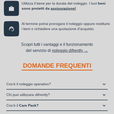
Utilizza il bene per la durata del noleggio. I tuoi
beni
sono protetti da
assicurazione!
Al termine potrai prorogare il noleggio oppure restituire
i beni o richiedere una quotazione d'acquisto.
Scopri tutti i vantaggi e il funzionamento
del servizio di
noleggio difrently →
DOMANDE FREQUENTI
Cos’è il noleggio operativo?
Il noleggio, o locazione operativa, è una soluzione che
Chi può utilizzare difrently?
consente di avere la disponibilità di un bene strumentale utile
Liberi Professionisti e Studi Associati
alla propria attività a fronte del pagamento di un canone fisso
Cos’è il
Care Pack?
Società di persone (Ditte Individuali, S.n.c., S.a.s.)
periodico.