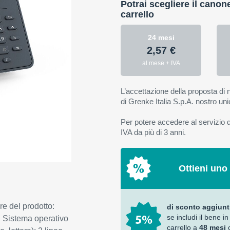
Potrai scegliere il canon
carrello
24 mesi
2,57 €
al mese + IVA
L’accettazione della proposta di n
di Grenke Italia S.p.A. nostro uni
Per potere accedere al servizio di
IVA da più di 3 anni.
Ottieni uno
e del prodotto:
di sconto aggiunt
se includi il bene in
. Sistema operativo
carrello a
48 mesi