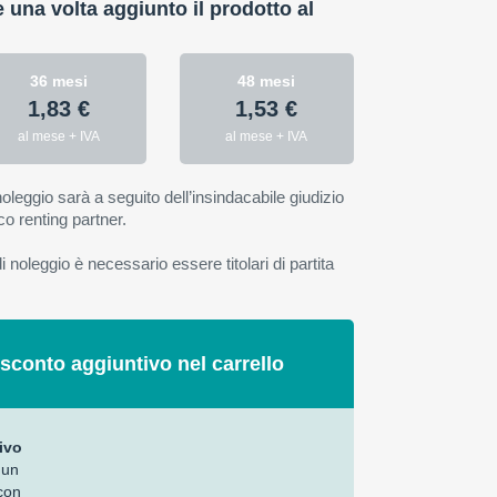
e una volta aggiunto il prodotto al
36 mesi
48 mesi
1,83 €
1,53 €
al mese + IVA
al mese + IVA
oleggio sarà a seguito dell’insindacabile giudizio
co renting partner.
 noleggio è necessario essere titolari di partita
 sconto aggiuntivo nel carrello
ivo
 un
con