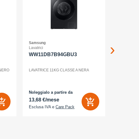
Samsung
Samsung
Lavatrici
Smartphone
WW11DB7B94GBU3
GALAXY
12+256G
ENTERP
 NERO
LAVATRICE 11KG CLASSE A NERA
GALAXY S2
Noleggialo a partire da
Noleggialo 
13,68 €/mese
31,90 €/
Esclusa IVA e
Care Pack
Esclusa IV