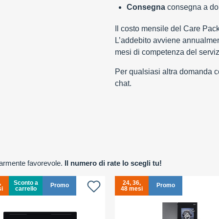
Consegna
consegna a domi
Il costo mensile del Care Pac
L’addebito avviene annualment
mesi di competenza del serviz
Per qualsiasi altra domanda con
chat.
olarmente favorevole.
Il numero di rate lo scegli tu!
,
Sconto a
24, 36,
Promo
Promo
i
carrello
48 mesi