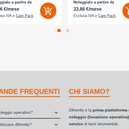
D 2x - Memoria Interna (ROM):
camera 18 Megapixel - arancione
gialo a partire da
Noleggialo a partire da
B - Espandibile fino a: 0 GB - Dual
cosmico
56 €/mese
33,86 €/mese
usa IVA e
Care Pack
Esclusa IVA e
Care Pack
ANDE FREQUENTI
CHI SIAMO?
Difrently è la
prima piattaforma 
noleggio operativo?
noleggio (locazione operativa)
io, o locazione operativa, è una
service
di beni strumentali,
ilizzare difrently?