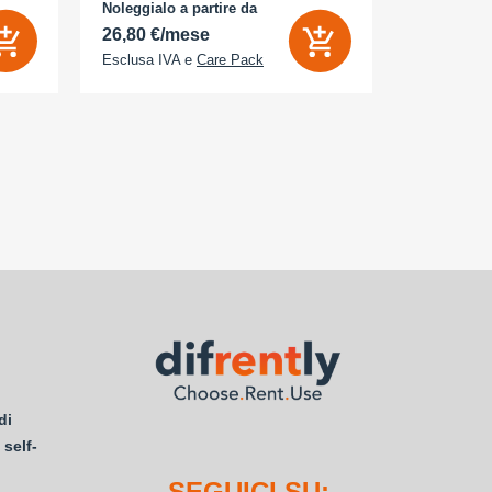
- Memoria Interna (ROM): 512 GB -
Noleggialo a partire da
Noleggialo 
Espandibile fino a: 0 GB - Dual Sim: Sì
26,80 €/mese
21,85 €/
Esclusa IVA e
Care Pack
Esclusa IV
di
 self-
SEGUICI SU: