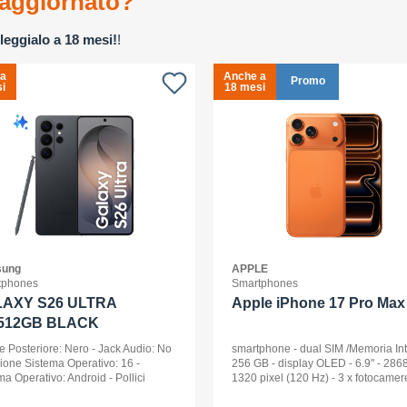
aggiornato?
leggialo a 18 mesi!
!
 a
Anche a
Promo
i
18 mesi
ung
APPLE
tphones
Smartphones
AXY S26 ULTRA
Apple iPhone 17 Pro Max 
512GB BLACK
e Posteriore: Nero - Jack Audio: No
smartphone - dual SIM /Memoria In
sione Sistema Operativo: 16 -
256 GB - display OLED - 6.9" - 2868
ma Operativo: Android - Pollici
1320 pixel (120 Hz) - 3 x fotocamer
ay: 6,9 - Tipologia Display: Dynamic
posteriori 48 MP, 48 MP, 48 MP - fro