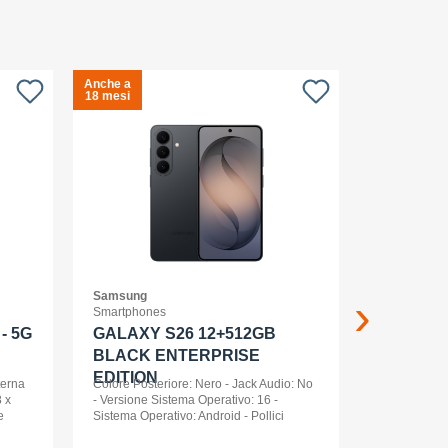
Anche a
Anche a
S
18 mesi
18 mesi
c
Samsung
APPLE
Smartphones
Smartwatch
- 5G
GALAXY S26 12+512GB
Apple Wa
BLACK ENTERPRISE
Ml Cel
EDITION
terna
Colore Posteriore: Nero - Jack Audio: No
 x
- Versione Sistema Operativo: 16 -
e
Sistema Operativo: Android - Pollici
nt
Display: 6,3 - Tipologia Display: AMOLED