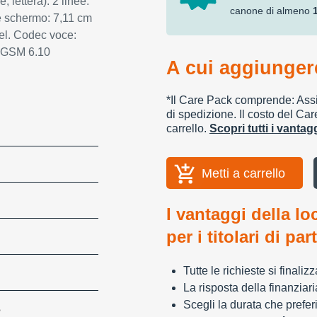
, lettera): 2 linee.
canone di almeno
e schermo: 7,11 cm
xel. Codec voce:
, GSM 6.10
A cui aggiungere
*Il Care Pack comprende: Assic
di spedizione. Il costo del Car
carrello.
Scopri tutti i vanta
Metti a carrello
I vantaggi della lo
per i titolari di par
Tutte le richieste si finali
La risposta della finanziar
Scegli la durata che preferi
S