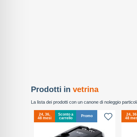
Prodotti in
vetrina
La lista dei prodotti con un canone di noleggio partic
24, 36,
Sconto a
24, 36
omo
Promo
48 mesi
carrello
48 mes