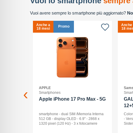
Vuoi lo smartphone
sempre 
Vuoi avere sempre lo smartphone più aggiornato?
No
Anche a
Anche
Promo
18 mesi
18 mes
APPLE
Sams
Smartphones
Smar
2+512GB
Apple iPhone 17 Pro Max - 5G
GAL
12+
ck Audio: No
smartphone - dual SIM /Memoria Interna
Color
: 16 -
512 GB - display OLED - 6.9" - 2868 x
- Ver
Pollici
1320 pixel (120 Hz) - 3 x fotocamere
Siste
ay: Dynamic
posteriori 48 MP, 48 MP, 48 MP - front
Displ