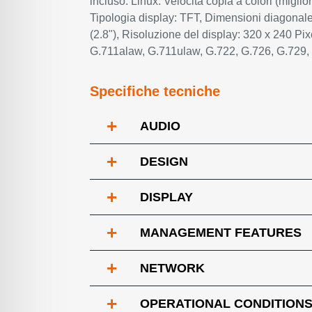
incluso: Linux. Velocità copia a colori (migliore
Tipologia display: TFT, Dimensioni diagonal
(2.8"), Risoluzione del display: 320 x 240 Pi
G.711alaw, G.711ulaw, G.722, G.726, G.729
Specifiche tecniche
+
AUDIO
+
DESIGN
+
DISPLAY
+
MANAGEMENT FEATURES
+
NETWORK
+
OPERATIONAL CONDITION