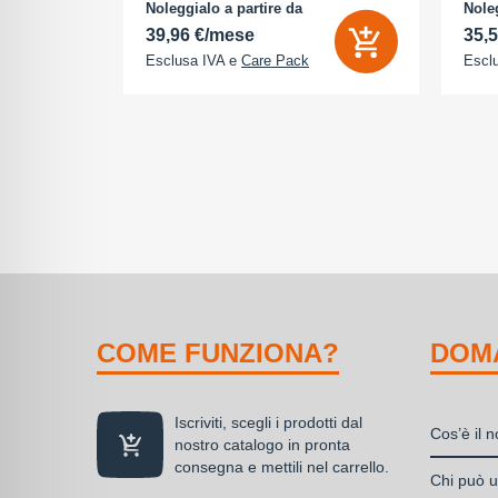
na (ROM):
camera 18 Megapixel - arancione
AMOLE
Noleggialo a partire da
Noleg
 0 GB - Dual
cosmico
512 G
39,96 €/mese
35,
Esclusa IVA e
Care Pack
Escl
COME FUNZIONA?
DOM
Iscriviti, scegli i prodotti dal
Cos’è il 
nostro catalogo in pronta
consegna e mettili nel carrello.
Il nolegg
Chi può ut