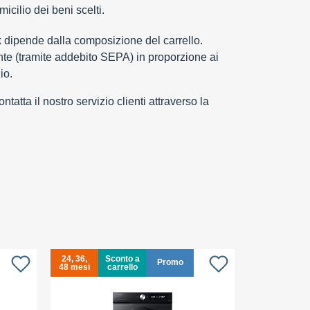
cilio dei beni scelti.
k dipende dalla composizione del carrello.
e (tramite addebito SEPA) in proporzione ai
io.
tatta il nostro servizio clienti attraverso la
24, 36,
Sconto a
24, 36,
Promo
48 mesi
carrello
48 mesi