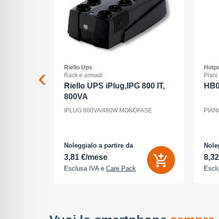
Riello Ups
Hotpo
Rack e armadi
Piani
G
Riello UPS iPlug,IPG 800 IT,
HB
800VA
56 GB -
IPLUG 800VA/480W MONOFASE
PIAN
 1206 pixel
teriori 48
 Megapixel -
Noleggialo a partire da
Noleg
3,81 €/mese
8,3
Esclusa IVA e
Care Pack
Escl