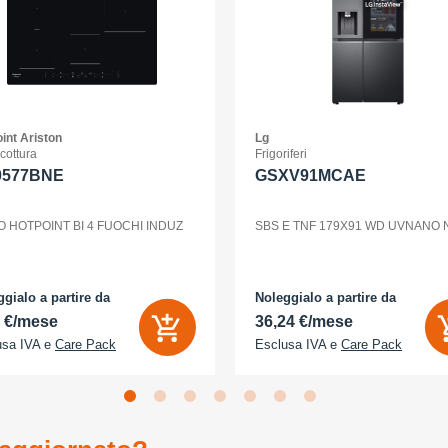
int Ariston
Lg
 cottura
Frigoriferi
0577BNE
GSXV91MCAE
O HOTPOINT BI 4 FUOCHI INDUZ
SBS E TNF 179X91 WD UVNANO
gialo a partire da
Noleggialo a partire da
2 €/mese
36,24 €/mese
usa IVA e
Care Pack
Esclusa IVA e
Care Pack