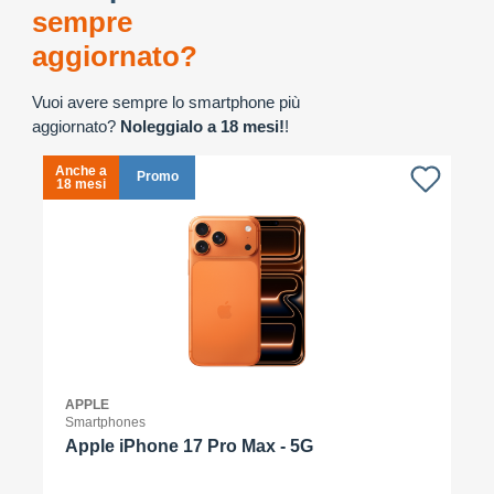
sempre
aggiornato?
Vuoi avere sempre lo smartphone più
aggiornato?
Noleggialo a 18 mesi!
!
Anche a
A
Promo
18 mesi
1
APPLE
Smartphones
Apple iPhone 17 Pro Max - 5G