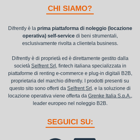
nel bilancio, poiché i canoni vengono considerati un servizio. I
CHI SIAMO?
canoni di noleggio sono deducibili ai fini IRES e IRAP
Difrently è la
prima piattaforma di noleggio (locazione
operativa) self-service
di beni strumentali,
esclusivamente rivolta a clientela business.
Difrently è di proprietà ed è direttamente gestito dalla
società
Selfrent Srl
, fintech italiana specializzata in
piattaforme di renting e-commerce e plug-in digitali B2B,
proprietaria del marchio difrently. I prodotti presenti su
questo sito sono offerti da
Selfrent Srl
. e la soluzione di
locazione operativa viene offerta da
Grenke Italia S.p.A.
,
leader europeo nel noleggio B2B.
SEGUICI SU: