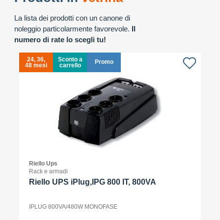
La lista dei prodotti con un canone di
noleggio particolarmente favorevole.
Il
numero di rate lo scegli tu!
24, 36,
Sconto a
Promo
48 mesi
carrello
4
Riello Ups
Rack e armadi
Riello UPS iPlug,IPG 800 IT, 800VA
IPLUG 800VA/480W MONOFASE