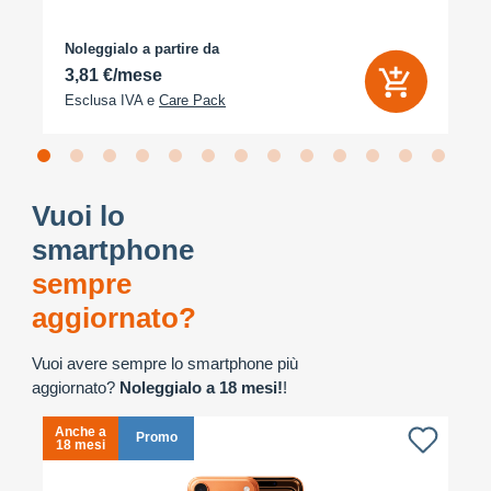
Noleggialo a partire da
3,81 €/mese
Esclusa IVA e
Care Pack
Vuoi lo
smartphone
sempre
aggiornato?
Vuoi avere sempre lo smartphone più
aggiornato?
Noleggialo a 18 mesi!
!
Anche a
A
Promo
18 mesi
1