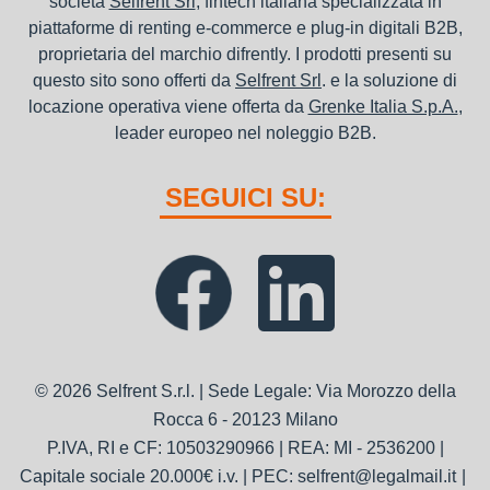
società
Selfrent Srl
, fintech italiana specializzata in
piattaforme di renting e-commerce e plug-in digitali B2B,
proprietaria del marchio difrently. I prodotti presenti su
questo sito sono offerti da
Selfrent Srl
. e la soluzione di
locazione operativa viene offerta da
Grenke Italia S.p.A.
,
leader europeo nel noleggio B2B.
SEGUICI SU:
© 2026 Selfrent S.r.l. | Sede Legale: Via Morozzo della
Rocca 6 - 20123 Milano
P.IVA, RI e CF: 10503290966 | REA: MI - 2536200 |
Capitale sociale 20.000€ i.v. | PEC: selfrent@legalmail.it