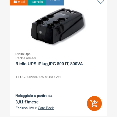
Promo
48 mesi
carrello
4
Riello Ups
Rack e armadi
Riello UPS iPlug,IPG 800 IT, 800VA
IPLUG 800VA/480W MONOFASE
Noleggialo a partire da
3,81 €/mese
Esclusa IVA e
Care Pack