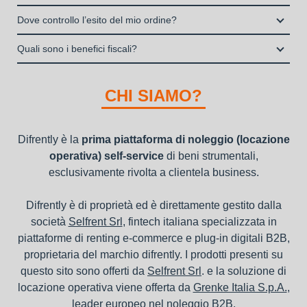
durata del noleggio operativo e sottoscrivere il contratto
noleggio B2B con cui verrà concluso il contratto, a tutela
noleggio operativo
Il contratto di locazione operativa sarà stipulato con Grenke
interamente online
Dove controllo l’esito del mio ordine?
dei beni e con vantaggi di gestione per i propri clienti.
Italia S.p.A., società specializzata nel settore della locazione
la consegna a domicilio dei beni
Una volta fatto login vai sull’icona con l’omino e clicca su
operativa di beni mobili strumentali (B2B), previa approvazione
Quali sono i benefici fiscali?
"ordini da completare".
della richiesta da parte della stessa.
I beni a noleggio non devono essere messi in ammortamento
nel bilancio, poiché i canoni vengono considerati un servizio. I
CHI SIAMO?
canoni di noleggio sono deducibili ai fini IRES e IRAP
Difrently è la
prima piattaforma di noleggio (locazione
operativa) self-service
di beni strumentali,
esclusivamente rivolta a clientela business.
Difrently è di proprietà ed è direttamente gestito dalla
società
Selfrent Srl
, fintech italiana specializzata in
piattaforme di renting e-commerce e plug-in digitali B2B,
proprietaria del marchio difrently. I prodotti presenti su
questo sito sono offerti da
Selfrent Srl
. e la soluzione di
locazione operativa viene offerta da
Grenke Italia S.p.A.
,
leader europeo nel noleggio B2B.