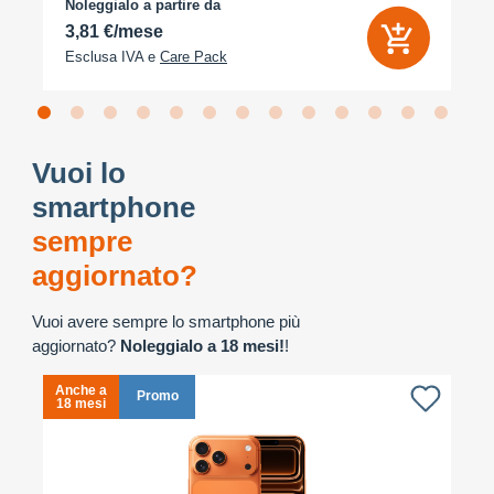
Noleggialo a partire da
3,81 €/mese
Esclusa IVA e
Care Pack
Vuoi lo
smartphone
sempre
aggiornato?
Vuoi avere sempre lo smartphone più
aggiornato?
Noleggialo a 18 mesi!
!
Anche a
A
Promo
18 mesi
1