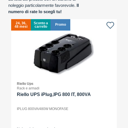
noleggio particolarmente favorevole.
Il
numero di rate lo scegli tu!
24, 36,
Sconto a
Promo
48 mesi
carrello
4
Riello Ups
Rack e armadi
Riello UPS iPlug,IPG 800 IT, 800VA
IPLUG 800VA/480W MONOFASE