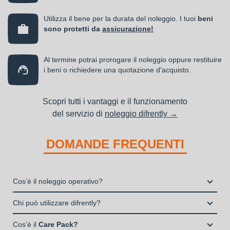
Utilizza il bene per la durata del noleggio. I tuoi
beni
sono protetti da
assicurazione!
Al termine potrai prorogare il noleggio oppure restituire
i beni o richiedere una quotazione d'acquisto.
Scopri tutti i vantaggi e il funzionamento
del servizio di
noleggio difrently →
DOMANDE FREQUENTI
Cos’è il noleggio operativo?
Il noleggio, o locazione operativa, è una soluzione che
Chi può utilizzare difrently?
consente di avere la disponibilità di un bene strumentale utile
Liberi Professionisti e Studi Associati
alla propria attività a fronte del pagamento di un canone fisso
Cos’è il
Care Pack?