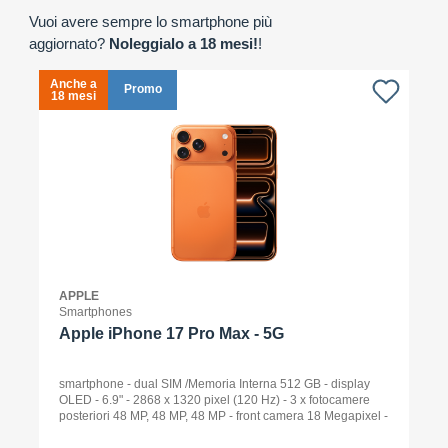
Vuoi avere sempre lo smartphone più
aggiornato?
Noleggialo a 18 mesi!
!
Anche a
A
Promo
18 mesi
1
APPLE
Smartphones
Apple iPhone 17 Pro Max - 5G
smartphone - dual SIM /Memoria Interna 512 GB - display
OLED - 6.9" - 2868 x 1320 pixel (120 Hz) - 3 x fotocamere
posteriori 48 MP, 48 MP, 48 MP - front camera 18 Megapixel -
arancione cosmico