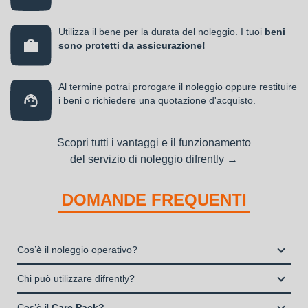
Utilizza il bene per la durata del noleggio. I tuoi
beni
sono protetti da
assicurazione!
Al termine potrai prorogare il noleggio oppure restituire
i beni o richiedere una quotazione d'acquisto.
Scopri tutti i vantaggi e il funzionamento
del servizio di
noleggio difrently →
DOMANDE FREQUENTI
Cos’è il noleggio operativo?
Il noleggio, o locazione operativa, è una soluzione che
Chi può utilizzare difrently?
consente di avere la disponibilità di un bene strumentale utile
Liberi Professionisti e Studi Associati
alla propria attività a fronte del pagamento di un canone fisso
Cos’è il
Care Pack?