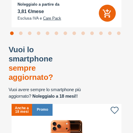
Noleggialo a partire da
3,81 €/mese
Esclusa IVA e
Care Pack
Vuoi lo
smartphone
sempre
aggiornato?
Vuoi avere sempre lo smartphone più
aggiornato?
Noleggialo a 18 mesi!
!
Anche a
A
Promo
18 mesi
1