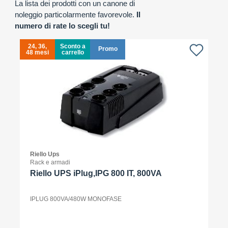
La lista dei prodotti con un canone di
noleggio particolarmente favorevole.
Il
numero di rate lo scegli tu!
24, 36,
Sconto a
Promo
48 mesi
carrello
4
Riello Ups
Rack e armadi
Riello UPS iPlug,IPG 800 IT, 800VA
IPLUG 800VA/480W MONOFASE