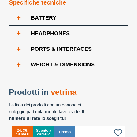
Specifiche tecniche
+
BATTERY
+
HEADPHONES
+
PORTS & INTERFACES
+
WEIGHT & DIMENSIONS
Prodotti in
vetrina
La lista dei prodotti con un canone di
noleggio particolarmente favorevole.
Il
numero di rate lo scegli tu!
24, 36,
Sconto a
Promo
48 mesi
carrello
4