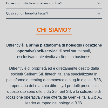
Il contratto di locazione operativa sarà stipulato con Grenke
interamente online
Dove controllo l’esito del mio ordine?
dei beni e con vantaggi di gestione per i propri clienti.
Italia S.p.A., società specializzata nel settore della locazione
la consegna a domicilio dei beni
Una volta fatto login vai sull’icona con l’omino e clicca su
operativa di beni mobili strumentali (B2B), previa approvazione
Quali sono i benefici fiscali?
"ordini da completare".
della richiesta da parte della stessa.
I beni a noleggio non devono essere messi in ammortamento
nel bilancio, poiché i canoni vengono considerati un servizio. I
CHI SIAMO?
canoni di noleggio sono deducibili ai fini IRES e IRAP
Difrently è la
prima piattaforma di noleggio (locazione
operativa) self-service
di beni strumentali,
esclusivamente rivolta a clientela business.
Difrently è di proprietà ed è direttamente gestito dalla
società
Selfrent Srl
, fintech italiana specializzata in
piattaforme di renting e-commerce e plug-in digitali B2B,
proprietaria del marchio difrently. I prodotti presenti su
questo sito sono offerti da
Selfrent Srl
. e la soluzione di
locazione operativa viene offerta da
Grenke Italia S.p.A.
,
leader europeo nel noleggio B2B.