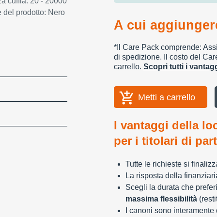
 cuffia: 20 - 20000
 del prodotto: Nero
A cui aggiungere
*Il Care Pack comprende: Assic
di spedizione. Il costo del Car
carrello.
Scopri tutti i vanta
Metti a carrello
I vantaggi della lo
per i titolari di par
Tutte le richieste si finali
La risposta della finanziar
Scegli la durata che preferi
massima flessibilità
(resti
I canoni sono interamente d