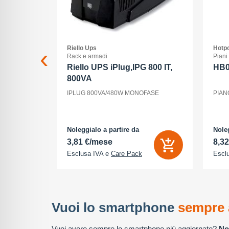
Riello Ups
Hotpo
ss
Rack e armadi
Piani
 xc 15-
Riello UPS iPlug,IPG 800 IT,
HB
800VA
15-45/3,5-
IPLUG 800VA/480W MONOFASE
PIAN
nt, ogni
la luce, il
utti elementi
odo di vedere
Noleggialo a partire da
Noleg
3,81 €/mese
8,3
Esclusa IVA e
Care Pack
Escl
Vuoi lo smartphone
sempre 
Vuoi avere sempre lo smartphone più aggiornato?
No