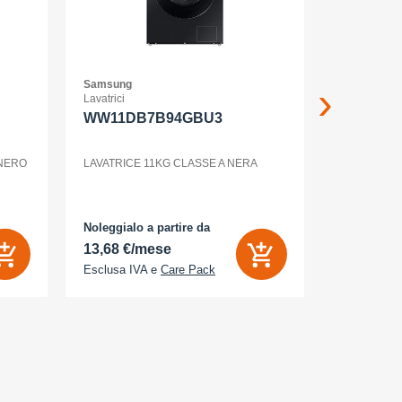
Samsung
Samsung
Lavatrici
Smartphone
WW11DB7B94GBU3
GALAXY
12+256G
ENTERP
 NERO
LAVATRICE 11KG CLASSE A NERA
GALAXY S2
Noleggialo a partire da
Noleggialo 
13,68 €/mese
31,90 €/
Esclusa IVA e
Care Pack
Esclusa IV