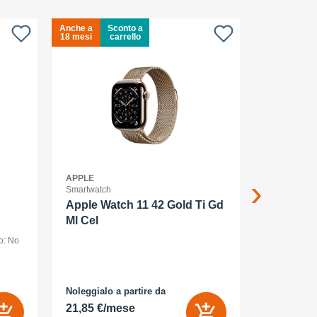
Anche a
Sconto a
Anche a
18 mesi
carrello
18 mesi
APPLE
APPLE
Smartwatch
Smartphone
Apple Watch 11 42 Gold Ti Gd
Apple iP
Ml Cel
o: No
smartphone -
256 GB - dis
1320 pixel (
AMOLED
posteriori 48
camera 18 M
Noleggialo a partire da
Noleggialo 
 Sì
21,85 €/mese
33,86 €/