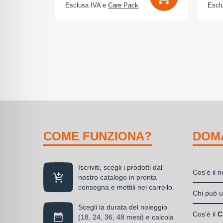
Esclusa IVA e
Care Pack
Escl
COME FUNZIONA?
DOM
Iscriviti, scegli i prodotti dal
Cos’è il 
nostro catalogo in pronta
consegna e mettili nel carrello.
Il nolegg
Chi può ut
soluzione
Scegli la durata del noleggio
Liberi
disponibil
Cos’è il
C
(18, 24, 36, 48 mesi) e calcola
Societ