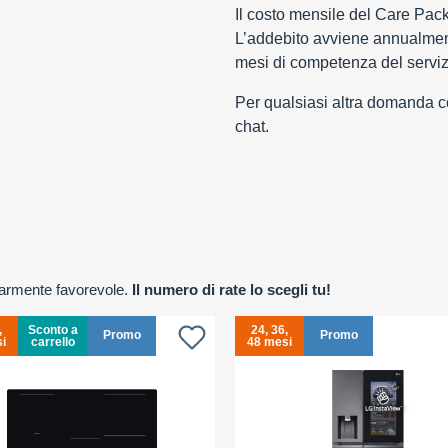
Il costo mensile del Care Pac
L’addebito avviene annualment
mesi di competenza del serviz
Per qualsiasi altra domanda con
chat.
olarmente favorevole.
Il numero di rate lo scegli tu!
,
Sconto a
24, 36,
Promo
Promo
i
carrello
48 mesi