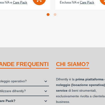
usa IVA e
Care Pack
Esclusa IVA e
Care Pack
ANDE FREQUENTI
CHI SIAMO?
Difrently è la
prima piattaforma 
noleggio operativo?
noleggio (locazione operativa)
io, o locazione operativa, è una
service
di beni strumentali,
ilizzare difrently?
 che consente di avere la
esclusivamente rivolta a clientela
 Professionisti e Studi Associati
ità di un bene strumentale utile
are Pack?
business.
à di persone (Ditte Individuali,