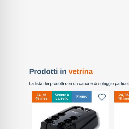
Prodotti in
vetrina
La lista dei prodotti con un canone di noleggio partic
24, 36,
Sconto a
24, 36
Promo
48 mesi
carrello
48 mes