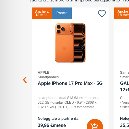
Anche a
Anche
Promo
18 mesi
18 mes
APPLE
Sams
Smartphones
Smar
2+512GB
Apple iPhone 17 Pro Max - 5G
GAL
12+
ck Audio: No
smartphone - dual SIM /Memoria Interna
Color
: 16 -
512 GB - display OLED - 6.9" - 2868 x
- Ver
Pollici
1320 pixel (120 Hz) - 3 x fotocamere
Siste
ay: Dynamic
posteriori 48 MP, 48 MP, 48 MP - front
Displ
na (ROM):
camera 18 Megapixel - arancione
AMOLE
Noleggialo a partire da
Noleg
 0 GB - Dual
cosmico
512 G
39,96 €/mese
35,