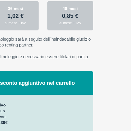
36 mesi
48 mesi
1,02 €
0,85 €
al mese + IVA
al mese + IVA
oleggio sarà a seguito dell’insindacabile giudizio
co renting partner.
 noleggio è necessario essere titolari di partita
 sconto aggiuntivo nel carrello
ivo
 un
con
139€