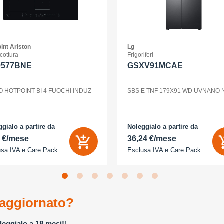
int Ariston
Lg
 cottura
Frigoriferi
0577BNE
GSXV91MCAE
O HOTPOINT BI 4 FUOCHI INDUZ
SBS E TNF 179X91 WD UVNANO
gialo a partire da
Noleggialo a partire da
2 €/mese
36,24 €/mese
usa IVA e
Care Pack
Esclusa IVA e
Care Pack
aggiornato?
leggialo a 18 mesi!
!