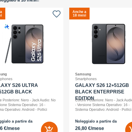
 a
Anche a
i
18 mesi
ung
Samsung
tphones
Smartphones
AXY S26 ULTRA
GALAXY S26 12+512GB
512GB BLACK
BLACK ENTERPRISE
EDITION
e Posteriore: Nero - Jack Audio: No
Colore Posteriore: Nero - Jack Audi
sione Sistema Operativo: 16 -
- Versione Sistema Operativo: 16 -
ma Operativo: Android - Pollici
Sistema Operativo: Android - Pollici
ay: 6,9 - Tipologia Display: Dynamic
Display: 6,3 - Tipologia Display: 
D 2x - Memoria Interna (ROM):
- Memoria Interna (ROM): 512 GB -
gialo a partire da
Noleggialo a partire da
B - Espandibile fino a: 0 GB - Dual
Espandibile fino a: 0 GB - Dual Sim:
56 €/mese
26,80 €/mese