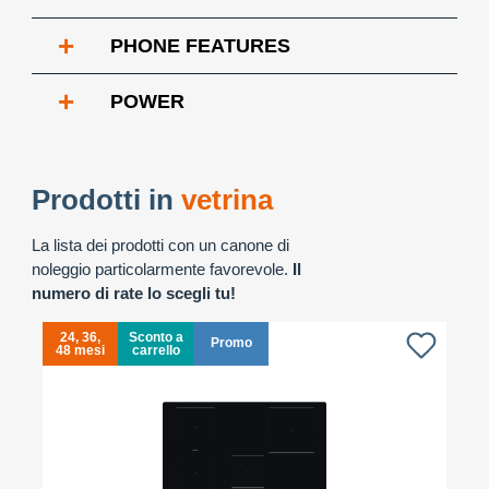
+
PHONE FEATURES
+
POWER
Prodotti in
vetrina
La lista dei prodotti con un canone di
noleggio particolarmente favorevole.
Il
numero di rate lo scegli tu!
24, 36,
Sconto a
Promo
48 mesi
carrello
4