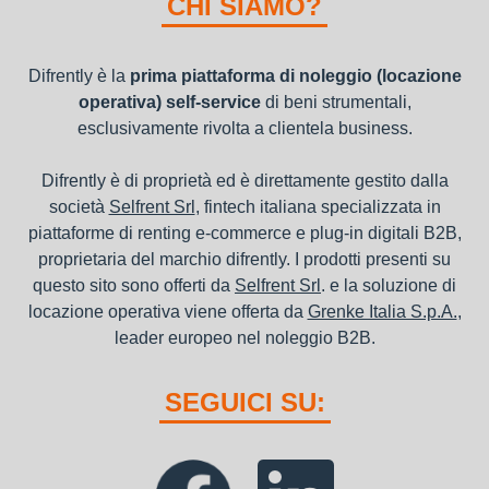
CHI SIAMO?
canoni di noleggio sono deducibili ai fini IRES e IRAP
Difrently è la
prima piattaforma di noleggio (locazione
operativa) self-service
di beni strumentali,
esclusivamente rivolta a clientela business.
Difrently è di proprietà ed è direttamente gestito dalla
società
Selfrent Srl
, fintech italiana specializzata in
piattaforme di renting e-commerce e plug-in digitali B2B,
proprietaria del marchio difrently. I prodotti presenti su
questo sito sono offerti da
Selfrent Srl
. e la soluzione di
locazione operativa viene offerta da
Grenke Italia S.p.A.
,
leader europeo nel noleggio B2B.
SEGUICI SU: