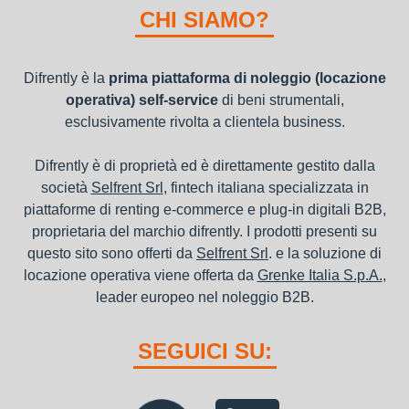
nel bilancio, poiché i canoni vengono considerati un servizio. I
CHI SIAMO?
canoni di noleggio sono deducibili ai fini IRES e IRAP
Difrently è la
prima piattaforma di noleggio (locazione
operativa) self-service
di beni strumentali,
esclusivamente rivolta a clientela business.
Difrently è di proprietà ed è direttamente gestito dalla
società
Selfrent Srl
, fintech italiana specializzata in
piattaforme di renting e-commerce e plug-in digitali B2B,
proprietaria del marchio difrently. I prodotti presenti su
questo sito sono offerti da
Selfrent Srl
. e la soluzione di
locazione operativa viene offerta da
Grenke Italia S.p.A.
,
leader europeo nel noleggio B2B.
SEGUICI SU: