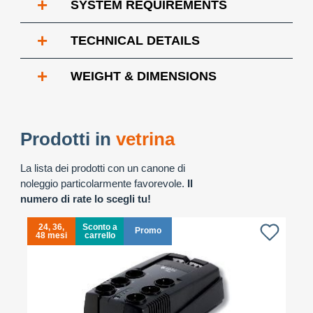
+
SYSTEM REQUIREMENTS
+
TECHNICAL DETAILS
+
WEIGHT & DIMENSIONS
Prodotti in
vetrina
La lista dei prodotti con un canone di
noleggio particolarmente favorevole.
Il
numero di rate lo scegli tu!
24, 36,
Sconto a
Promo
48 mesi
carrello
4