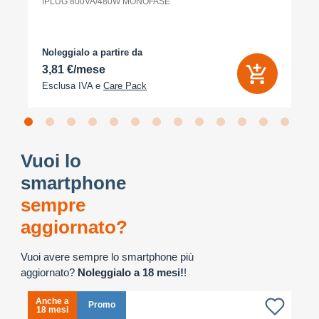
IPLUG 800VA/480W MONOFASE
Noleggialo a partire da
3,81 €/mese
Esclusa IVA e
Care Pack
Vuoi lo
smartphone
sempre
aggiornato?
Vuoi avere sempre lo smartphone più
aggiornato?
Noleggialo a 18 mesi!
!
Anche a
A
Promo
18 mesi
1