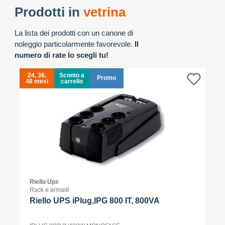
Prodotti in
vetrina
La lista dei prodotti con un canone di
noleggio particolarmente favorevole.
Il
numero di rate lo scegli tu!
24, 36,
Sconto a
Promo
48 mesi
carrello
4
Riello Ups
Rack e armadi
Riello UPS iPlug,IPG 800 IT, 800VA