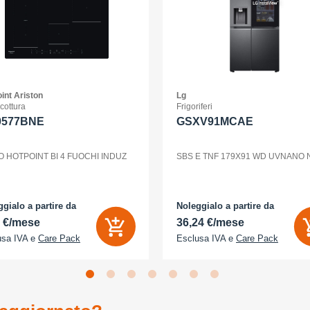
int Ariston
Lg
 cottura
Frigoriferi
0577BNE
GSXV91MCAE
O HOTPOINT BI 4 FUOCHI INDUZ
SBS E TNF 179X91 WD UVNANO
gialo a partire da
Noleggialo a partire da
2 €/mese
36,24 €/mese
usa IVA e
Care Pack
Esclusa IVA e
Care Pack