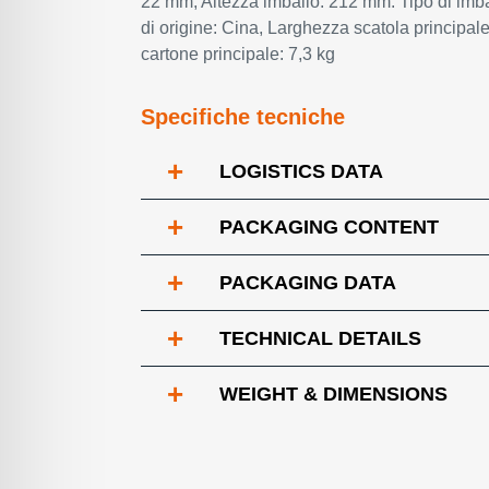
22 mm, Altezza imballo: 212 mm. Tipo di imba
di origine: Cina, Larghezza scatola principa
cartone principale: 7,3 kg
Specifiche tecniche
+
LOGISTICS DATA
+
PACKAGING CONTENT
+
PACKAGING DATA
+
TECHNICAL DETAILS
+
WEIGHT & DIMENSIONS