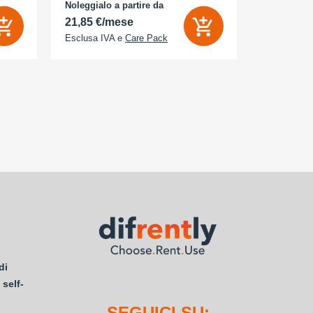
camera 18 M
Noleggialo a partire da
Noleggialo 
 Sì
21,85 €/mese
33,86 €/
Esclusa IVA e
Care Pack
Esclusa IV
di
 self-
SEGUICI SU: