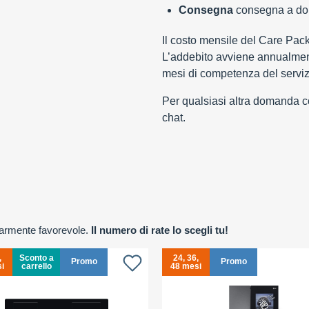
Consegna
consegna a domi
Il costo mensile del Care Pac
L’addebito avviene annualment
mesi di competenza del serviz
Per qualsiasi altra domanda con
chat.
olarmente favorevole.
Il numero di rate lo scegli tu!
,
Sconto a
24, 36,
Promo
Promo
i
carrello
48 mesi