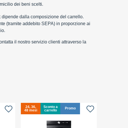
cilio dei beni scelti.
k dipende dalla composizione del carrello.
e (tramite addebito SEPA) in proporzione ai
io.
tatta il nostro servizio clienti attraverso la
24, 36,
Sconto a
24, 36,
Promo
48 mesi
carrello
48 mesi