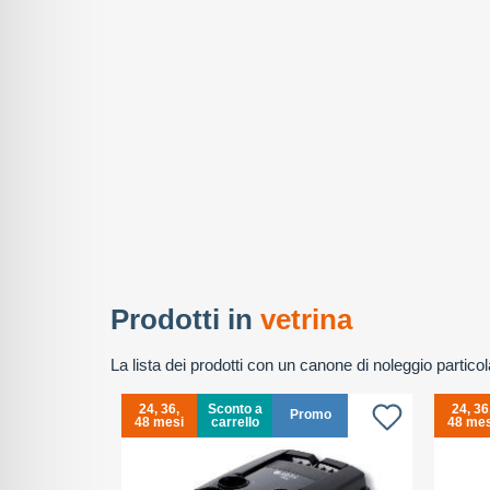
Prodotti in
vetrina
La lista dei prodotti con un canone di noleggio partic
24, 36,
Sconto a
24, 36
Promo
48 mesi
carrello
48 mes