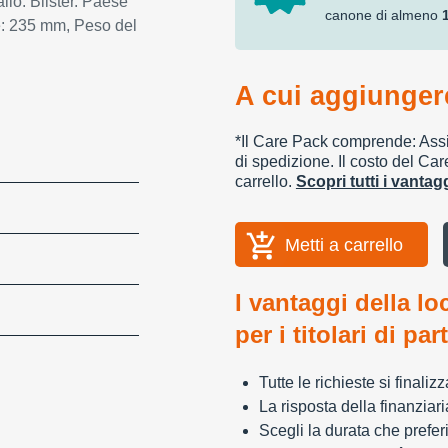
llo: Blister. Paese
canone di almeno
le: 235 mm, Peso del
A cui aggiungere
*Il Care Pack comprende: Assic
di spedizione. Il costo del Car
carrello.
Scopri tutti i vanta
Metti a carrello
I vantaggi della lo
per i titolari di par
Tutte le richieste si finali
La risposta della finanziar
Scegli la durata che preferi