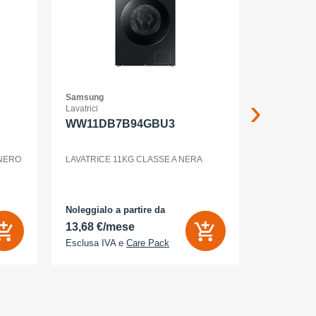
Samsung
Samsung
Lavatrici
Smartphone
WW11DB7B94GBU3
GALAXY
12+256G
ENTERP
 NERO
LAVATRICE 11KG CLASSE A NERA
GALAXY S2
Noleggialo a partire da
Noleggialo 
13,68 €/mese
31,90 €/
Esclusa IVA e
Care Pack
Esclusa IV