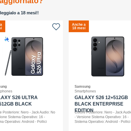
aggiornato?
leggialo a 18 mesi!
!
 a
Anche a
i
18 mesi
ung
Samsung
tphones
Smartphones
AXY S26 ULTRA
GALAXY S26 12+512GB
512GB BLACK
BLACK ENTERPRISE
EDITION
e Posteriore: Nero - Jack Audio: No
Colore Posteriore: Nero - Jack Audi
sione Sistema Operativo: 16 -
- Versione Sistema Operativo: 16 -
ma Operativo: Android - Pollici
Sistema Operativo: Android - Pollici
ay: 6,9 - Tipologia Display: Dynamic
Display: 6,3 - Tipologia Display: 