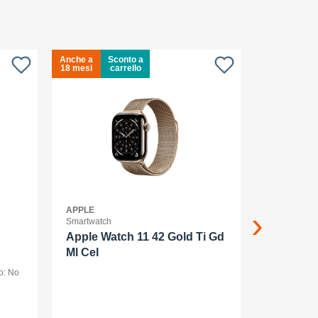
Anche a
Sconto a
Anche a
18 mesi
carrello
18 mesi
APPLE
APPLE
Smartwatch
Smartphone
Apple Watch 11 42 Gold Ti Gd
Apple iP
Ml Cel
o: No
smartphone -
256 GB - dis
1320 pixel (
AMOLED
posteriori 48