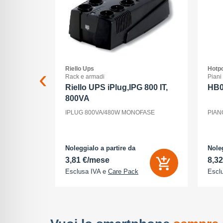
Riello Ups
Hotpo
ss
Rack e armadi
Piani
 xc 15-
Riello UPS iPlug,IPG 800 IT,
HB
800VA
15-45/3,5-
IPLUG 800VA/480W MONOFASE
PIAN
nt, ogni
la luce, il
utti elementi
odo di vedere
Noleggialo a partire da
Noleg
3,81 €/mese
8,3
Esclusa IVA e
Care Pack
Escl