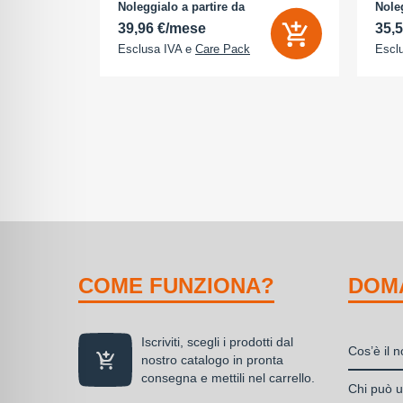
na (ROM):
camera 18 Megapixel - arancione
AMOLE
Noleggialo a partire da
Noleg
 0 GB - Dual
cosmico
512 G
39,96 €/mese
35,
Esclusa IVA e
Care Pack
Escl
COME FUNZIONA?
DOM
Iscriviti, scegli i prodotti dal
Cos’è il 
nostro catalogo in pronta
consegna e mettili nel carrello.
Il nolegg
Chi può ut