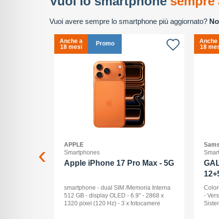
Vuoi lo smartphone
sempre 
Vuoi avere sempre lo smartphone più aggiornato?
No
Anche a
Anche
Promo
18 mesi
18 mes
APPLE
Sams
Smartphones
Smar
2+512GB
Apple iPhone 17 Pro Max - 5G
GAL
12+
ck Audio: No
smartphone - dual SIM /Memoria Interna
Color
: 16 -
512 GB - display OLED - 6.9" - 2868 x
- Ver
Pollici
1320 pixel (120 Hz) - 3 x fotocamere
Siste
ay: Dynamic
posteriori 48 MP, 48 MP, 48 MP - front
Displ