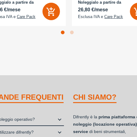
D 2x - Memoria Interna (ROM):
- Memoria Interna (ROM): 512 GB -
gialo a partire da
Noleggialo a partire da
B - Espandibile fino a: 0 GB - Dual
Espandibile fino a: 0 GB - Dual Sim:
56 €/mese
26,80 €/mese
usa IVA e
Care Pack
Esclusa IVA e
Care Pack
ANDE FREQUENTI
CHI SIAMO?
Difrently è la
prima piattaforma 
noleggio operativo?
noleggio (locazione operativa)
io, o locazione operativa, è una
service
di beni strumentali,
ilizzare difrently?