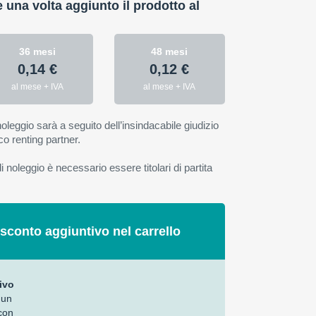
e una volta aggiunto il prodotto al
36 mesi
48 mesi
0,14 €
0,12 €
al mese + IVA
al mese + IVA
oleggio sarà a seguito dell’insindacabile giudizio
co renting partner.
 noleggio è necessario essere titolari di partita
 sconto aggiuntivo nel carrello
ivo
 un
con