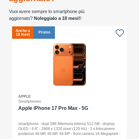
Vuoi avere sempre lo smartphone più
aggiornato?
Noleggialo a 18 mesi!
!
Anche a
A
Promo
18 mesi
1
APPLE
Smartphones
Apple iPhone 17 Pro Max - 5G
smartphone - dual SIM /Memoria Interna 512 GB - display
OLED - 6.9" - 2868 x 1320 pixel (120 Hz) - 3 x fotocamere
posteriori 48 MP, 48 MP, 48 MP - front camera 18 Megapixel -
arancione cosmico