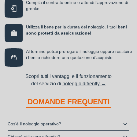
Compila il contratto online e attendi l’approvazione di
grenke.
Utilizza il bene per la durata del noleggio. I tuoi
beni
sono protetti da
assicurazione!
Al termine potrai prorogare il noleggio oppure restituire
i beni o richiedere una quotazione d'acquisto.
Scopri tutti i vantaggi e il funzionamento
del servizio di
noleggio difrently →
DOMANDE FREQUENTI
Cos’è il noleggio operativo?
Il noleggio, o locazione operativa, è una soluzione che
Chi può utilizzare difrently?