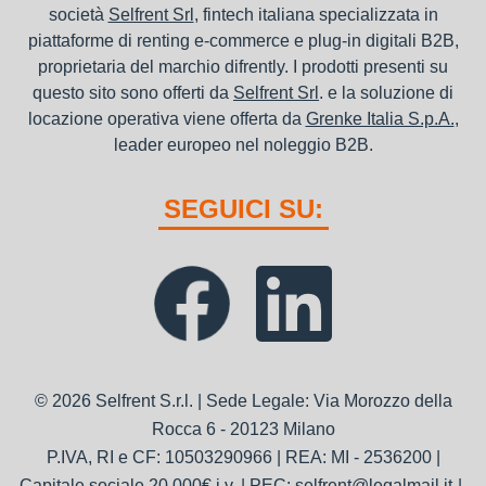
società
Selfrent Srl
, fintech italiana specializzata in
piattaforme di renting e-commerce e plug-in digitali B2B,
proprietaria del marchio difrently. I prodotti presenti su
questo sito sono offerti da
Selfrent Srl
. e la soluzione di
locazione operativa viene offerta da
Grenke Italia S.p.A.
,
leader europeo nel noleggio B2B.
SEGUICI SU:
© 2026 Selfrent S.r.l. | Sede Legale: Via Morozzo della
Rocca 6 - 20123 Milano
P.IVA, RI e CF: 10503290966 | REA: MI - 2536200 |
Capitale sociale 20.000€ i.v. | PEC: selfrent@legalmail.it