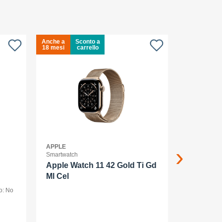
Anche a
Sconto a
Anche a
18 mesi
carrello
18 mesi
APPLE
APPLE
Smartwatch
Smartphone
Apple Watch 11 42 Gold Ti Gd
Apple iP
Ml Cel
o: No
smartphone -
256 GB - dis
1320 pixel (
AMOLED
posteriori 48