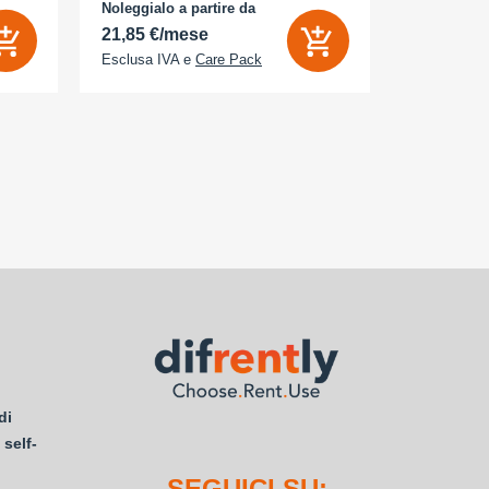
camera 18 M
Noleggialo a partire da
Noleggialo 
 Sì
21,85 €/mese
33,86 €/
Esclusa IVA e
Care Pack
Esclusa IV
di
 self-
SEGUICI SU: