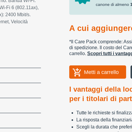
erno. Banda Wi-Fi:
canone di almeno
Wi-Fi 6 (802.11ax),
): 2400 Mbit/s.
rnet, Velocità
A cui aggiungere
*Il Care Pack comprende: Assic
di spedizione. Il costo del Car
carrello.
Scopri tutti i vanta
Metti a carrello
I vantaggi della lo
per i titolari di par
Tutte le richieste si finali
La risposta della finanziar
Scegli la durata che preferi