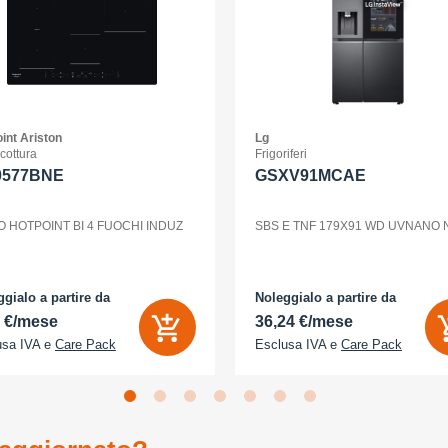
int Ariston
Lg
 cottura
Frigoriferi
0577BNE
GSXV91MCAE
O HOTPOINT BI 4 FUOCHI INDUZ
SBS E TNF 179X91 WD UVNANO
gialo a partire da
Noleggialo a partire da
2 €/mese
36,24 €/mese
usa IVA e
Care Pack
Esclusa IVA e
Care Pack