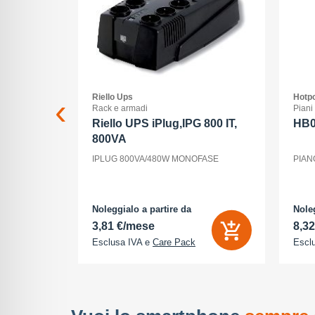
Riello Ups
Hotpo
ss
Rack e armadi
Piani
 xc 15-
Riello UPS iPlug,IPG 800 IT,
HB
800VA
15-45/3,5-
IPLUG 800VA/480W MONOFASE
PIAN
nt, ogni
la luce, il
utti elementi
odo di vedere
Noleggialo a partire da
Noleg
3,81 €/mese
8,3
Esclusa IVA e
Care Pack
Escl