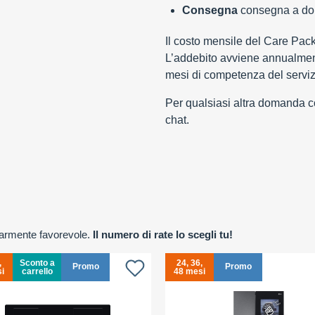
Consegna
consegna a domi
Il costo mensile del Care Pac
L’addebito avviene annualment
mesi di competenza del serviz
Per qualsiasi altra domanda con
chat.
olarmente favorevole.
Il numero di rate lo scegli tu!
,
Sconto a
24, 36,
Promo
Promo
i
carrello
48 mesi