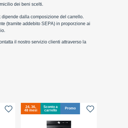
cilio dei beni scelti.
k dipende dalla composizione del carrello.
e (tramite addebito SEPA) in proporzione ai
io.
tatta il nostro servizio clienti attraverso la
24, 36,
Sconto a
24, 36,
Promo
48 mesi
carrello
48 mesi