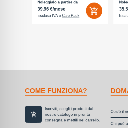
na (ROM):
camera 18 Megapixel - arancione
AMOLE
Noleggialo a partire da
Noleg
 0 GB - Dual
cosmico
512 G
39,96 €/mese
35,
Esclusa IVA e
Care Pack
Escl
COME FUNZIONA?
DOM
Iscriviti, scegli i prodotti dal
Cos’è il 
nostro catalogo in pronta
consegna e mettili nel carrello.
Il nolegg
Chi può ut