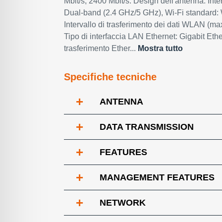
Mbit/s, 2400 Mbit/s. Design dell'antenna: Int
Dual-band (2.4 GHz/5 GHz), Wi-Fi standard: 
Intervallo di trasferimento dei dati WLAN (max
Tipo di interfaccia LAN Ethernet: Gigabit Ethe
trasferimento Ether...
Mostra tutto
Specifiche tecniche
+
ANTENNA
+
DATA TRANSMISSION
+
FEATURES
+
MANAGEMENT FEATURES
+
NETWORK