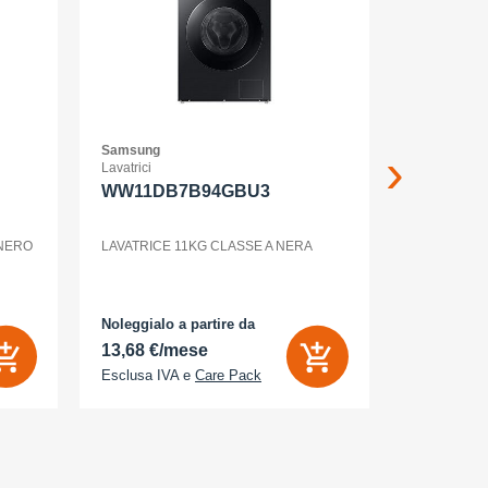
Samsung
Samsung
Lavatrici
Smartphone
WW11DB7B94GBU3
GALAXY
12+256G
ENTERP
 NERO
LAVATRICE 11KG CLASSE A NERA
GALAXY S2
Noleggialo a partire da
Noleggialo 
13,68 €/mese
31,90 €/
Esclusa IVA e
Care Pack
Esclusa IV