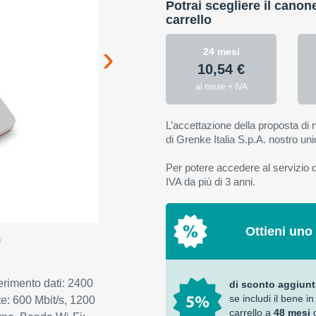
Potrai scegliere il canon
carrello
24 mesi
10,54 €
al mese + IVA
L’accettazione della proposta di n
di Grenke Italia S.p.A. nostro uni
Per potere accedere al servizio di
IVA da più di 3 anni.
Ottieni uno
erimento dati: 2400
di sconto aggiunt
se includi il bene in
te: 600 Mbit/s, 1200
carrello a
48 mesi