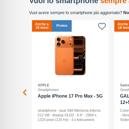
Vuoi lo smartphone
sempre 
Vuoi avere sempre lo smartphone più aggiornato?
No
Anche a
Anche
Promo
18 mesi
18 mes
APPLE
Sams
Smartphones
Smar
2+512GB
Apple iPhone 17 Pro Max - 5G
GAL
12+
ck Audio: No
smartphone - dual SIM /Memoria Interna
Color
: 16 -
512 GB - display OLED - 6.9" - 2868 x
- Ver
Pollici
1320 pixel (120 Hz) - 3 x fotocamere
Siste
ay: Dynamic
posteriori 48 MP, 48 MP, 48 MP - front
Displ