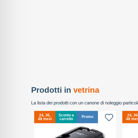
Prodotti in
vetrina
La lista dei prodotti con un canone di noleggio partic
24, 36,
Sconto a
24, 36
Promo
48 mesi
carrello
48 mes