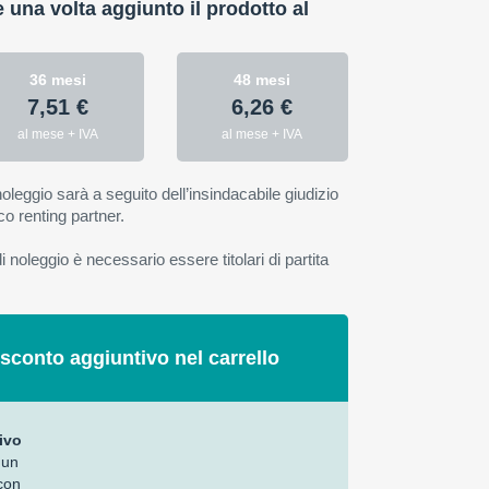
e una volta aggiunto il prodotto al
36 mesi
48 mesi
7,51 €
6,26 €
al mese + IVA
al mese + IVA
oleggio sarà a seguito dell’insindacabile giudizio
co renting partner.
 noleggio è necessario essere titolari di partita
 sconto aggiuntivo nel carrello
ivo
 un
con