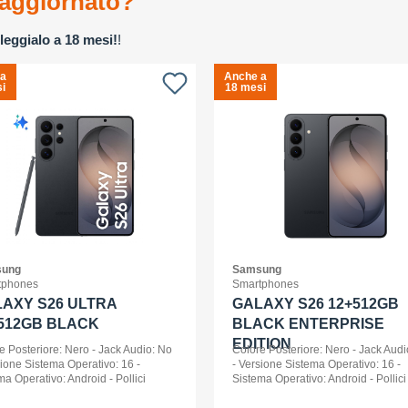
aggiornato?
leggialo a 18 mesi!
!
 a
Anche a
i
18 mesi
ung
Samsung
tphones
Smartphones
AXY S26 ULTRA
GALAXY S26 12+512GB
512GB BLACK
BLACK ENTERPRISE
EDITION
e Posteriore: Nero - Jack Audio: No
Colore Posteriore: Nero - Jack Audi
sione Sistema Operativo: 16 -
- Versione Sistema Operativo: 16 -
ma Operativo: Android - Pollici
Sistema Operativo: Android - Pollici
ay: 6,9 - Tipologia Display: Dynamic
Display: 6,3 - Tipologia Display: 