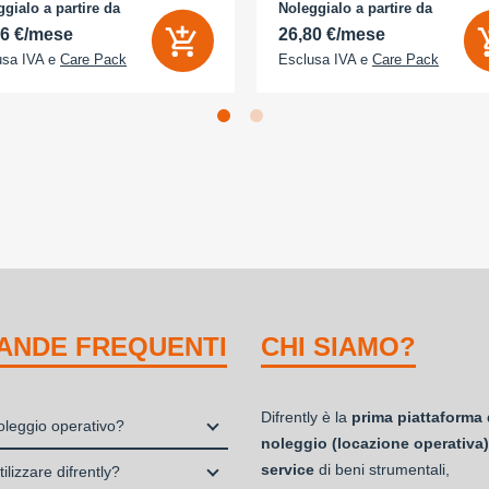
D 2x - Memoria Interna (ROM):
- Memoria Interna (ROM): 512 GB -
gialo a partire da
Noleggialo a partire da
B - Espandibile fino a: 0 GB - Dual
Espandibile fino a: 0 GB - Dual Sim:
56 €/mese
26,80 €/mese
usa IVA e
Care Pack
Esclusa IVA e
Care Pack
ANDE FREQUENTI
CHI SIAMO?
Difrently è la
prima piattaforma 
noleggio operativo?
noleggio (locazione operativa)
io, o locazione operativa, è una
service
di beni strumentali,
ilizzare difrently?