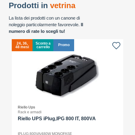
Prodotti in
vetrina
La lista dei prodotti con un canone di
noleggio particolarmente favorevole.
Il
numero di rate lo scegli tu!
24, 36,
Sconto a
Promo
48 mesi
carrello
4
Riello Ups
Rack e armadi
Riello UPS iPlug,IPG 800 IT, 800VA
IPLUG 800VA/480W MONOFASE