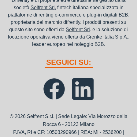
Difrently è di proprietà ed è direttamente gestito dalla
società
Selfrent Srl
, fintech italiana specializzata in
piattaforme di renting e-commerce e plug-in digitali B2B,
proprietaria del marchio difrently. I prodotti presenti su
questo sito sono offerti da
Selfrent Srl
. e la soluzione di
locazione operativa viene offerta da
Grenke Italia S.p.A.
,
leader europeo nel noleggio B2B.
SEGUICI SU:
© 2026 Selfrent S.r.l. | Sede Legale: Via Morozzo della
Rocca 6 - 20123 Milano
P.IVA, RI e CF: 10503290966 | REA: MI - 2536200 |