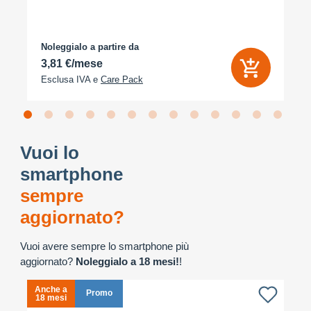
Noleggialo a partire da
3,81 €/mese
Esclusa IVA e
Care Pack
Vuoi lo
smartphone
sempre
aggiornato?
Vuoi avere sempre lo smartphone più
aggiornato?
Noleggialo a 18 mesi!
!
Anche a
A
Promo
18 mesi
1