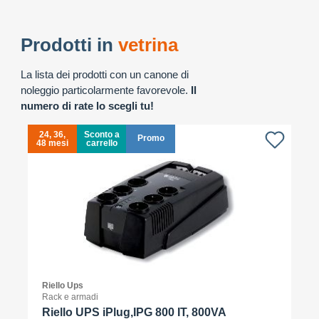
Prodotti in
vetrina
La lista dei prodotti con un canone di
noleggio particolarmente favorevole.
Il
numero di rate lo scegli tu!
24, 36,
Sconto a
Promo
48 mesi
carrello
4
Riello Ups
Rack e armadi
Riello UPS iPlug,IPG 800 IT, 800VA