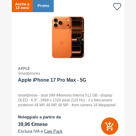
Anche a
A
Promo
18 mesi
1
APPLE
Smartphones
Apple iPhone 17 Pro Max - 5G
smartphone - dual SIM /Memoria Interna 512 GB - display
OLED - 6.9" - 2868 x 1320 pixel (120 Hz) - 3 x fotocamere
posteriori 48 MP, 48 MP, 48 MP - front camera 18 Megapixel -
arancione cosmico
Noleggialo a partire da
39,96 €/mese
Esclusa IVA e
Care Pack