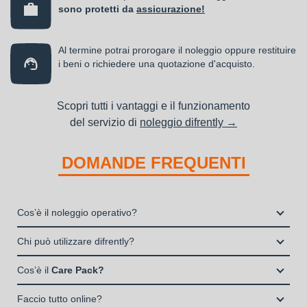
sono protetti da
assicurazione!
Al termine potrai prorogare il noleggio oppure restituire
i beni o richiedere una quotazione d'acquisto.
Scopri tutti i vantaggi e il funzionamento
del servizio di
noleggio difrently →
DOMANDE FREQUENTI
Cos’è il noleggio operativo?
Il noleggio, o locazione operativa, è una soluzione che
Chi può utilizzare difrently?
consente di avere la disponibilità di un bene strumentale utile
Liberi Professionisti e Studi Associati
alla propria attività a fronte del pagamento di un canone fisso
Cos’è il
Care Pack?
Società di persone (Ditte Individuali, S.n.c., S.a.s.)
periodico.
Il Care Pack è un servizio che include:
Società di Capitali (S.p.A., S.r.l.)
Faccio tutto online?