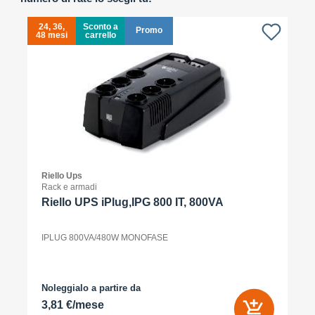
24, 36,
Sconto a
Promo
48 mesi
carrello
4
Riello Ups
Rack e armadi
Riello UPS iPlug,IPG 800 IT, 800VA
IPLUG 800VA/480W MONOFASE
Noleggialo a partire da
3,81 €/mese