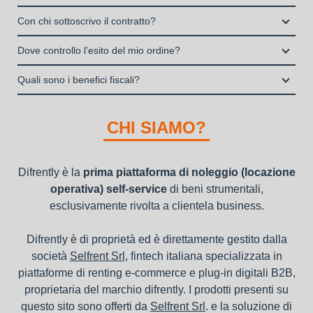
La copertura assicurativa All Risk mediante polizza
Enti e Associazioni purché in attività da almeno un anno.
Si, puoi scegliere sul sito il prodotto che ti serve, decidere la
stipulata da Grenke Italia S.p.A., società specializzata nel
Con chi sottoscrivo il contratto?
I privati consumatori non possono accedere al servizio di
durata del noleggio operativo e sottoscrivere il contratto
noleggio B2B con cui verrà concluso il contratto, a tutela
noleggio operativo
Il contratto di locazione operativa sarà stipulato con Grenke
interamente online
Dove controllo l’esito del mio ordine?
dei beni e con vantaggi di gestione per i propri clienti.
Italia S.p.A., società specializzata nel settore della locazione
la consegna a domicilio dei beni
Una volta fatto login vai sull’icona con l’omino e clicca su
operativa di beni mobili strumentali (B2B), previa approvazione
Quali sono i benefici fiscali?
"ordini da completare".
della richiesta da parte della stessa.
I beni a noleggio non devono essere messi in ammortamento
nel bilancio, poiché i canoni vengono considerati un servizio. I
CHI SIAMO?
canoni di noleggio sono deducibili ai fini IRES e IRAP
Difrently è la
prima piattaforma di noleggio (locazione
operativa) self-service
di beni strumentali,
esclusivamente rivolta a clientela business.
Difrently è di proprietà ed è direttamente gestito dalla
società
Selfrent Srl
, fintech italiana specializzata in
piattaforme di renting e-commerce e plug-in digitali B2B,
proprietaria del marchio difrently. I prodotti presenti su
questo sito sono offerti da
Selfrent Srl
. e la soluzione di