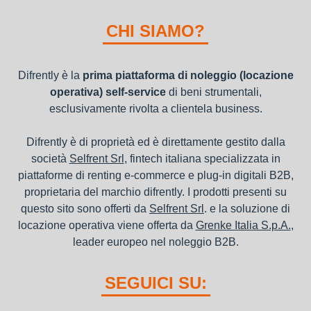
I beni a noleggio non devono essere messi in ammortamento
nel bilancio, poiché i canoni vengono considerati un servizio. I
CHI SIAMO?
canoni di noleggio sono deducibili ai fini IRES e IRAP
Difrently è la
prima piattaforma di noleggio (locazione
operativa) self-service
di beni strumentali,
esclusivamente rivolta a clientela business.
Difrently è di proprietà ed è direttamente gestito dalla
società
Selfrent Srl
, fintech italiana specializzata in
piattaforme di renting e-commerce e plug-in digitali B2B,
proprietaria del marchio difrently. I prodotti presenti su
questo sito sono offerti da
Selfrent Srl
. e la soluzione di
locazione operativa viene offerta da
Grenke Italia S.p.A.
,
leader europeo nel noleggio B2B.
SEGUICI SU: