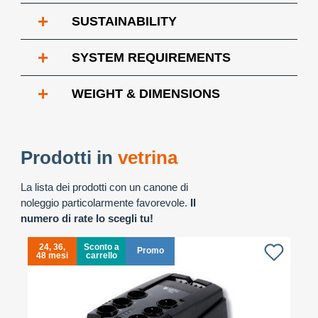
+
SUSTAINABILITY
+
SYSTEM REQUIREMENTS
+
WEIGHT & DIMENSIONS
Prodotti in
vetrina
La lista dei prodotti con un canone di
noleggio particolarmente favorevole.
Il
numero di rate lo scegli tu!
24, 36,
Sconto a
Promo
48 mesi
carrello
4