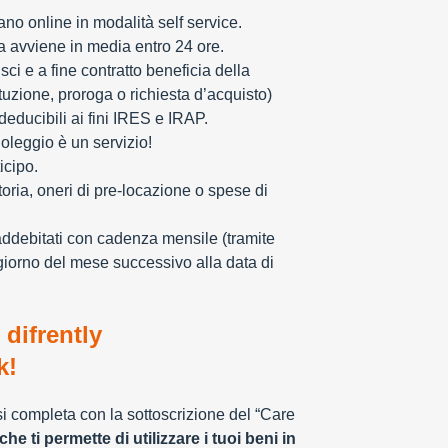
zzano online in modalità self service.
ia avviene in media entro 24 ore.
sci e a fine contratto beneficia della
tuzione, proroga o richiesta d’acquisto)
educibili ai fini IRES e IRAP.
oleggio è un servizio!
icipo.
toria, oneri di pre-locazione o spese di
addebitati con cadenza mensile (tramite
giorno del mese successivo alla data di
 difrently
k!
 si completa con la sottoscrizione del “Care
che ti permette di utilizzare i tuoi beni in