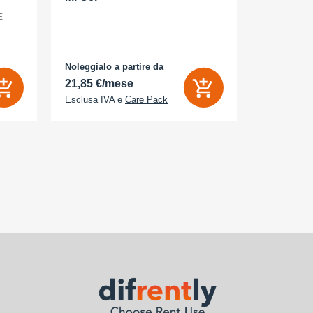
E
smartphone -
256 GB - dis
1320 pixel (
posteriori 48
camera 18 M
Noleggialo a partire da
Noleggialo 
21,85 €/mese
33,86 €/
Esclusa IVA e
Care Pack
Esclusa IV