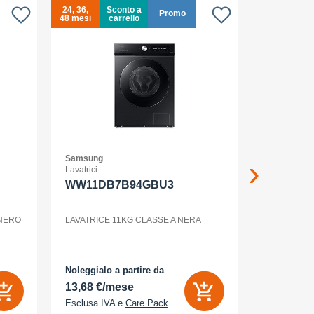
24, 36,
Sconto a
24, 36,
Promo
48 mesi
carrello
48 mesi
Samsung
Samsung
Lavatrici
Smartphone
WW11DB7B94GBU3
GALAXY
12+256G
ENTERP
 NERO
LAVATRICE 11KG CLASSE A NERA
GALAXY S2
Noleggialo a partire da
Noleggialo 
13,68 €/mese
31,90 €/
Esclusa IVA e
Care Pack
Esclusa IV