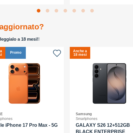
aggiornato?
leggialo a 18 mesi!
!
 a
Anche a
Promo
i
18 mesi
LE
Samsung
tphones
Smartphones
le iPhone 17 Pro Max - 5G
GALAXY S26 12+512GB
BLACK ENTERPRISE