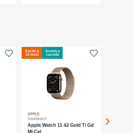
Anche a
Sconto a
Anche a
18 mesi
carrello
18 mesi
APPLE
APPLE
Smartwatch
Smartphone
Apple Watch 11 42 Gold Ti Gd
Apple iP
Ml Cel