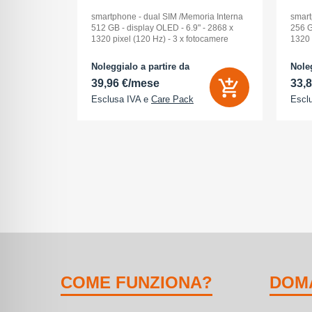
GB BLACK
smartphone - dual SIM /Memoria Interna
smart
512 GB - display OLED - 6.9" - 2868 x
256 G
1320 pixel (120 Hz) - 3 x fotocamere
1320 
posteriori 48 MP, 48 MP, 48 MP - front
poste
camera 18 Megapixel - arancione
camer
Noleggialo a partire da
Noleg
cosmico
cosm
39,96 €/mese
33,
Esclusa IVA e
Care Pack
Escl
COME FUNZIONA?
DOM