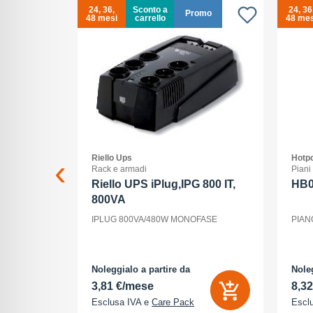
24, 36,
Sconto a
24, 36
Promo
48 mesi
carrello
48 mes
Riello Ups
Hotpo
ss
Rack e armadi
Piani
 xc 15-
Riello UPS iPlug,IPG 800 IT,
HB
800VA
15-45/3,5-
IPLUG 800VA/480W MONOFASE
PIAN
nt, ogni
la luce, il
utti elementi
odo di vedere
Noleggialo a partire da
Noleg
3,81 €/mese
8,3
Esclusa IVA e
Care Pack
Escl