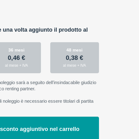
:
e una volta aggiunto il prodotto al
36 mesi
48 mesi
0,46 €
0,38 €
al mese + IVA
al mese + IVA
oleggio sarà a seguito dell’insindacabile giudizio
co renting partner.
 noleggio è necessario essere titolari di partita
 sconto aggiuntivo nel carrello