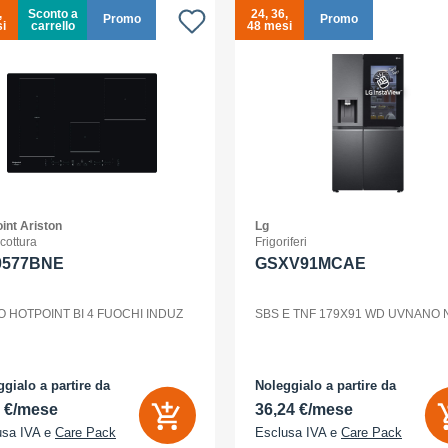
,
Sconto a
24, 36,
Promo
Promo
i
carrello
48 mesi
int Ariston
Lg
 cottura
Frigoriferi
0577BNE
GSXV91MCAE
O HOTPOINT BI 4 FUOCHI INDUZ
SBS E TNF 179X91 WD UVNANO
gialo a partire da
Noleggialo a partire da
2 €/mese
36,24 €/mese
usa IVA e
Care Pack
Esclusa IVA e
Care Pack