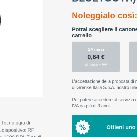
Noleggialo così
Potrai scegliere il canon
carrello
24 mesi
0,64 €
al mese + IVA
L’accettazione della proposta di n
di Grenke Italia S.p.A. nostro uni
Per potere accedere al servizio di
IVA da più di 3 anni.
 Tecnologia di
Ottieni uno
a dispositivo: RF