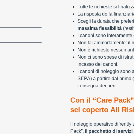
Tutte le richieste si finali
La risposta della finanziar
Scegli la durata che preferi
massima flessibilità
(resti
I canoni sono interamente d
Non fai ammortamento: il n
Non è richiesto nessun ant
Non ci sono spese di istrut
incasso dei canoni.
I canoni di noleggio sono 
SEPA) a partire dal primo 
consegna dei beni.
Con il “Care Pack”
sei coperto All Ris
Il noleggio operativo difrently
Pack”,
il pacchetto di servizi 