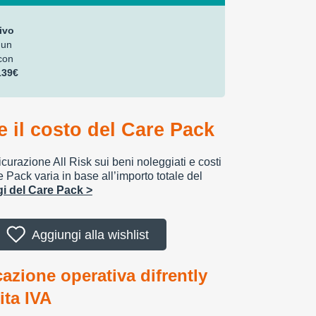
ivo
 un
con
139€
 il costo del Care Pack
urazione All Risk sui beni noleggiati e costi
e Pack varia in base all’importo totale del
ggi del Care Pack >
Aggiungi alla wishlist
cazione operativa difrently
tita IVA