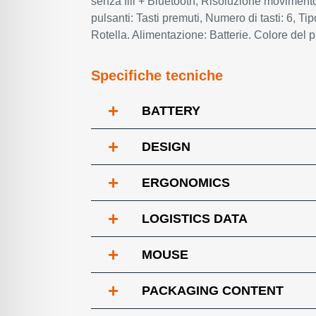
senza fili + Bluetooth, Risoluzione moviment
pulsanti: Tasti premuti, Numero di tasti: 6, Ti
Rotella. Alimentazione: Batterie. Colore del 
Specifiche tecniche
+
BATTERY
+
DESIGN
+
ERGONOMICS
+
LOGISTICS DATA
+
MOUSE
+
PACKAGING CONTENT