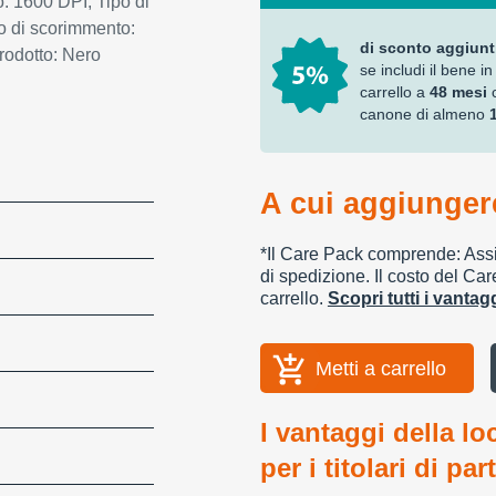
o: 1600 DPI, Tipo di
po di scorimmento:
di sconto aggiunt
prodotto: Nero
se includi il bene in
carrello a
48 mesi
canone di almeno
A cui aggiungere
*Il Care Pack comprende: Assic
di spedizione. Il costo del Car
carrello.
Scopri tutti i vanta
Metti a carrello
I vantaggi della lo
per i titolari di par