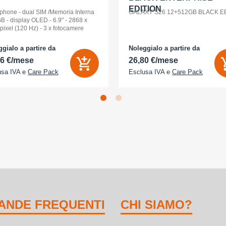
EDITION
phone - dual SIM /Memoria Interna
GALAXY S26 12+512GB BLACK E
B - display OLED - 6.9" - 2868 x
pixel (120 Hz) - 3 x fotocamere
riori 48 MP, 48 MP, 48 MP - front
a 18 Megapixel - arancione
gialo a partire da
Noleggialo a partire da
ico
86 €/mese
26,80 €/mese
usa IVA e
Care Pack
Esclusa IVA e
Care Pack
ANDE FREQUENTI
CHI SIAMO?