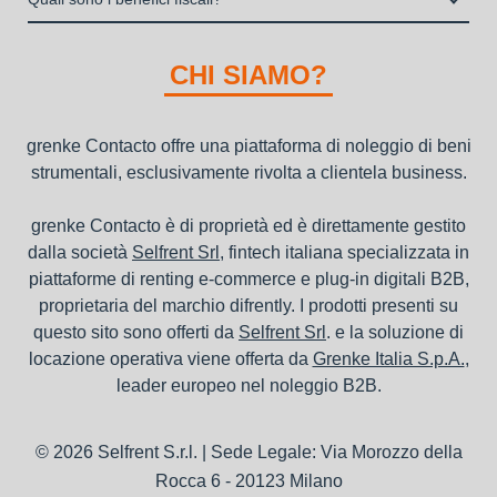
"ordini da completare".
della richiesta da parte della stessa.
I beni a noleggio non devono essere messi in ammortamento
nel bilancio, poiché i canoni vengono considerati un servizio. I
CHI SIAMO?
canoni di noleggio sono deducibili ai fini IRES e IRAP
grenke Contacto offre una piattaforma di noleggio di beni
strumentali, esclusivamente rivolta a clientela business.
grenke Contacto è di proprietà ed è direttamente gestito
dalla società
Selfrent Srl
, fintech italiana specializzata in
piattaforme di renting e-commerce e plug-in digitali B2B,
proprietaria del marchio difrently. I prodotti presenti su
questo sito sono offerti da
Selfrent Srl
. e la soluzione di
locazione operativa viene offerta da
Grenke Italia S.p.A.
,
leader europeo nel noleggio B2B.
© 2026 Selfrent S.r.l. | Sede Legale: Via Morozzo della
Rocca 6 - 20123 Milano