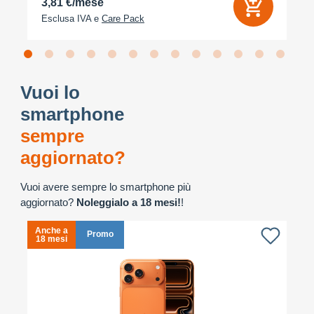
3,81 €/mese
Esclusa IVA e
Care Pack
Vuoi lo
smartphone
sempre
aggiornato?
Vuoi avere sempre lo smartphone più
aggiornato?
Noleggialo a 18 mesi!
!
Anche a
A
Promo
18 mesi
1