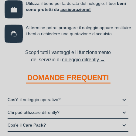
Utilizza il bene per la durata del noleggio. I tuoi
beni
sono protetti da
assicurazione!
Al termine potrai prorogare il noleggio oppure restituire
i beni o richiedere una quotazione d'acquisto.
Scopri tutti i vantaggi e il funzionamento
del servizio di
noleggio difrently →
DOMANDE FREQUENTI
Cos’è il noleggio operativo?
Il noleggio, o locazione operativa, è una soluzione che
Chi può utilizzare difrently?
consente di avere la disponibilità di un bene strumentale utile
Liberi Professionisti e Studi Associati
alla propria attività a fronte del pagamento di un canone fisso
Cos’è il
Care Pack?
Società di persone (Ditte Individuali, S.n.c., S.a.s.)
periodico.
Il Care Pack è un servizio che include: