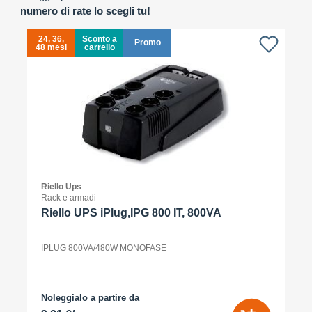
numero di rate lo scegli tu!
24, 36,
Sconto a
Promo
48 mesi
carrello
4
Riello Ups
Rack e armadi
Riello UPS iPlug,IPG 800 IT, 800VA
IPLUG 800VA/480W MONOFASE
Noleggialo a partire da