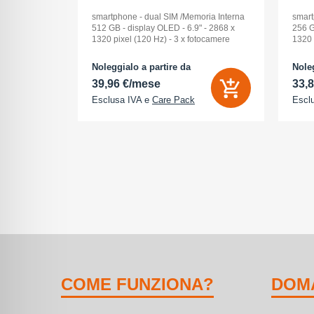
ck Audio: No
smartphone - dual SIM /Memoria Interna
smart
: 16 -
512 GB - display OLED - 6.9" - 2868 x
256 G
Pollici
1320 pixel (120 Hz) - 3 x fotocamere
1320 
ay: Dynamic
posteriori 48 MP, 48 MP, 48 MP - front
poste
na (ROM):
camera 18 Megapixel - arancione
camer
Noleggialo a partire da
Noleg
 0 GB - Dual
cosmico
cosm
39,96 €/mese
33,
Esclusa IVA e
Care Pack
Escl
COME FUNZIONA?
DOM