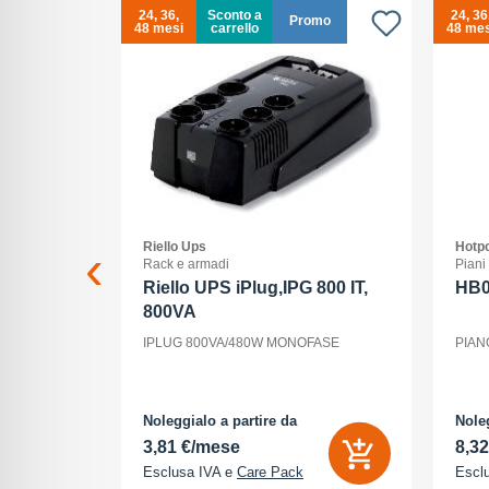
24, 36,
Sconto a
24, 36
Promo
48 mesi
carrello
48 mes
Riello Ups
Hotpo
Rack e armadi
Piani
 Max - 5G
Riello UPS iPlug,IPG 800 IT,
HB
800VA
ria Interna
IPLUG 800VA/480W MONOFASE
PIAN
 - 2868 x
tocamere
P - front
cione
Noleggialo a partire da
Noleg
3,81 €/mese
8,3
Esclusa IVA e
Care Pack
Escl