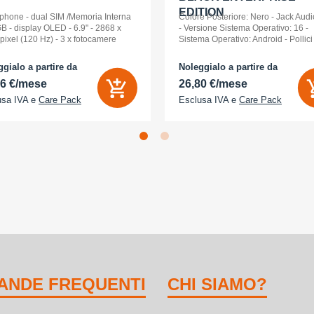
EDITION
phone - dual SIM /Memoria Interna
Colore Posteriore: Nero - Jack Audi
B - display OLED - 6.9" - 2868 x
- Versione Sistema Operativo: 16 -
pixel (120 Hz) - 3 x fotocamere
Sistema Operativo: Android - Pollici
riori 48 MP, 48 MP, 48 MP - front
Display: 6,3 - Tipologia Display: 
a 18 Megapixel - arancione
- Memoria Interna (ROM): 512 GB -
gialo a partire da
Noleggialo a partire da
ico
Espandibile fino a: 0 GB - Dual Sim:
86 €/mese
26,80 €/mese
usa IVA e
Care Pack
Esclusa IVA e
Care Pack
ANDE FREQUENTI
CHI SIAMO?