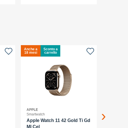
Anche a
Sconto a
Anche a
S
18 mesi
carrello
18 mesi
c
APPLE
APPLE
Smartwatch
Smartphone
Apple Watch 11 42 Gold Ti Gd
Apple iP
Ml Cel
smartpho