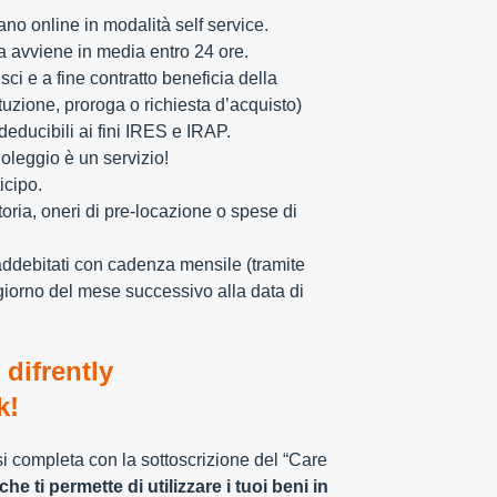
zzano online in modalità self service.
ia avviene in media entro 24 ore.
sci e a fine contratto beneficia della
tuzione, proroga o richiesta d’acquisto)
educibili ai fini IRES e IRAP.
oleggio è un servizio!
icipo.
toria, oneri di pre-locazione o spese di
addebitati con cadenza mensile (tramite
giorno del mese successivo alla data di
 difrently
k!
 si completa con la sottoscrizione del “Care
che ti permette di utilizzare i tuoi beni in