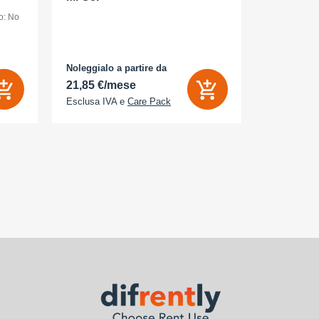
o: No
dual SIM /Me
display OLED
(120 Hz) - 2
AMOLED
MP, 48 MP - 
bianco
Noleggialo a partire da
Noleggialo 
 Sì
21,85 €/mese
25,16 €/
Esclusa IVA e
Care Pack
Esclusa IV