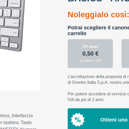
Noleggialo così
Potrai scegliere il canon
carrello
24 mesi
0,50 €
al mese + IVA
L’accettazione della proposta di n
di Grenke Italia S.p.A. nostro uni
Per potere accedere al servizio di
IVA da più di 3 anni.
less, Interfaccia
Ottieni uno
r tastiera: Tasto