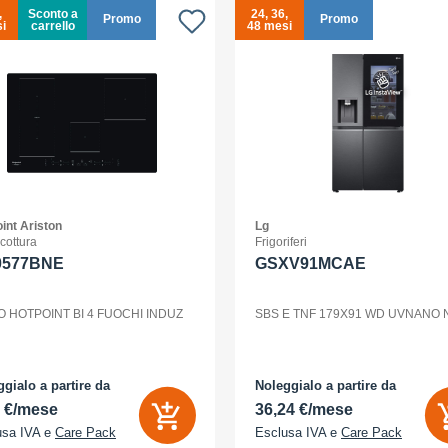
,
Sconto a
24, 36,
Promo
Promo
i
carrello
48 mesi
int Ariston
Lg
 cottura
Frigoriferi
0577BNE
GSXV91MCAE
O HOTPOINT BI 4 FUOCHI INDUZ
SBS E TNF 179X91 WD UVNANO
gialo a partire da
Noleggialo a partire da
2 €/mese
36,24 €/mese
usa IVA e
Care Pack
Esclusa IVA e
Care Pack