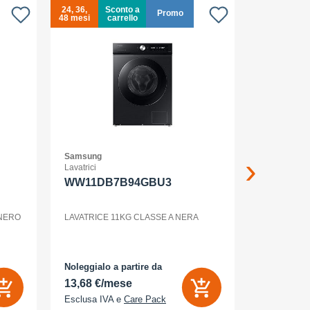
24, 36,
Sconto a
24, 36,
S
Promo
48 mesi
carrello
48 mesi
c
Samsung
Samsung
Lavatrici
Smartphone
WW11DB7B94GBU3
GALAXY 
WHITE
 NERO
LAVATRICE 11KG CLASSE A NERA
Noleggialo a partire da
Noleggialo 
13,68 €/mese
6,26 €/m
Esclusa IVA e
Care Pack
Esclusa IV