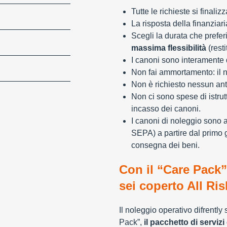
Tutte le richieste si finali
La risposta della finanziar
Scegli la durata che preferi
massima flessibilità
(resti
I canoni sono interamente d
Non fai ammortamento: il n
Non è richiesto nessun ant
Non ci sono spese di istrut
incasso dei canoni.
I canoni di noleggio sono 
SEPA) a partire dal primo 
consegna dei beni.
Con il “Care Pack”
sei coperto All Ris
Il noleggio operativo difrently
Pack”,
il pacchetto di servizi 