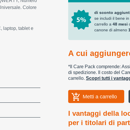
ra: QWERTY, Numero
 Universale. Colore
di sconto aggiunt
se includi il bene in
carrello a
48 mesi
, laptop, tablet e
canone di almeno
A cui aggiungere
*Il Care Pack comprende: Assic
di spedizione. Il costo del Car
carrello.
Scopri tutti i vanta
Metti a carrello
I vantaggi della lo
per i titolari di par