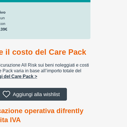
ivo
 un
con
139€
 il costo del Care Pack
urazione All Risk sui beni noleggiati e costi
e Pack varia in base all’importo totale del
ggi del Care Pack >
Aggiungi alla wishlist
cazione operativa difrently
tita IVA