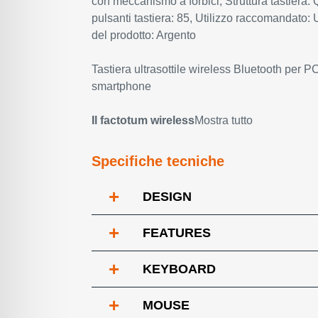
con meccanismo a forbici, Struttura tastie
pulsanti tastiera: 85, Utilizzo raccomandato:
del prodotto: Argento
Tastiera ultrasottile wireless Bluetooth per PC
smartphone
Il factotum wireless
Mostra tutto
Specifiche tecniche
+
DESIGN
+
FEATURES
+
KEYBOARD
+
MOUSE