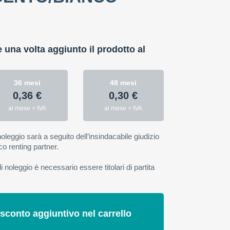
:
e una volta aggiunto il prodotto al
36 mesi
48 mesi
0,36 €
0,30 €
al mese + IVA
al mese + IVA
oleggio sarà a seguito dell’insindacabile giudizio
co renting partner.
 noleggio è necessario essere titolari di partita
 sconto aggiuntivo nel carrello