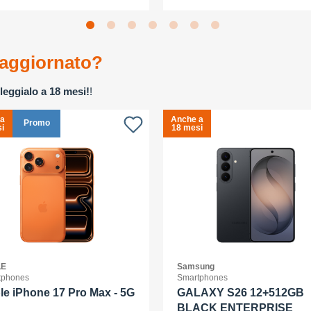
aggiornato?
leggialo a 18 mesi!
!
 a
Anche a
Promo
i
18 mesi
LE
Samsung
tphones
Smartphones
le iPhone 17 Pro Max - 5G
GALAXY S26 12+512GB
BLACK ENTERPRISE