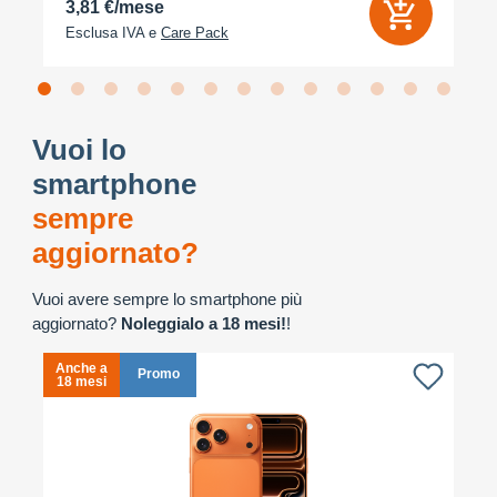
3,81 €/mese
Esclusa IVA e
Care Pack
Vuoi lo
smartphone
sempre
aggiornato?
Vuoi avere sempre lo smartphone più
aggiornato?
Noleggialo a 18 mesi!
!
Anche a
A
Promo
18 mesi
1