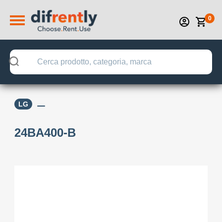
0
LG
24BA400-B