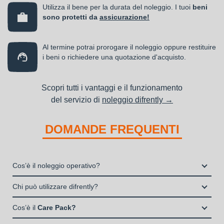
Utilizza il bene per la durata del noleggio. I tuoi
beni
sono protetti da
assicurazione!
Al termine potrai prorogare il noleggio oppure restituire
i beni o richiedere una quotazione d'acquisto.
Scopri tutti i vantaggi e il funzionamento
del servizio di
noleggio difrently →
DOMANDE FREQUENTI
Cos’è il noleggio operativo?
Il noleggio, o locazione operativa, è una soluzione che
Chi può utilizzare difrently?
consente di avere la disponibilità di un bene strumentale utile
Liberi Professionisti e Studi Associati
alla propria attività a fronte del pagamento di un canone fisso
Cos’è il
Care Pack?
Società di persone (Ditte Individuali, S.n.c., S.a.s.)
periodico.