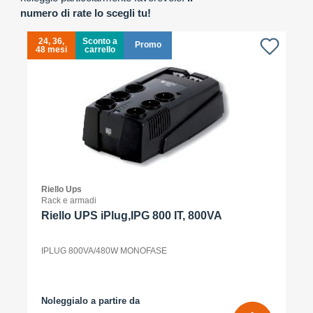
numero di rate lo scegli tu!
24, 36,
Sconto a
Promo
48 mesi
carrello
4
Riello Ups
Rack e armadi
Riello UPS iPlug,IPG 800 IT, 800VA
IPLUG 800VA/480W MONOFASE
Noleggialo a partire da