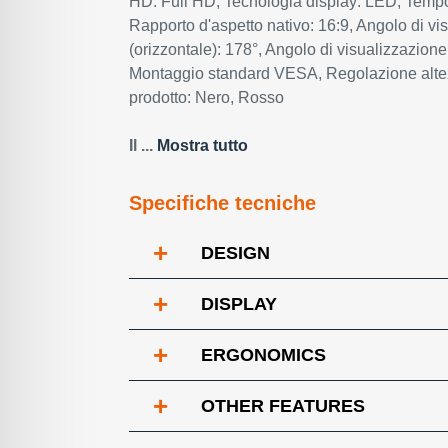
HD: Full HD, Tecnologia display: LED, Tempo 
Rapporto d'aspetto nativo: 16:9, Angolo di vi
(orizzontale): 178°, Angolo di visualizzazione 
Montaggio standard VESA, Regolazione altez
prodotto: Nero, Rosso
Il ...
Mostra tutto
Specifiche tecniche
+
DESIGN
+
DISPLAY
+
ERGONOMICS
+
OTHER FEATURES