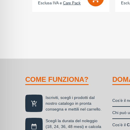
Esclusa IVA e
Care Pack
Escl
COME FUNZIONA?
DOM
Iscriviti, scegli i prodotti dal
Cos’è il 
nostro catalogo in pronta
consegna e mettili nel carrello.
Il nolegg
Chi può ut
soluzione
Scegli la durata del noleggio
Liberi
disponibil
Cos’è il
C
(18, 24, 36, 48 mesi) e calcola
Societ