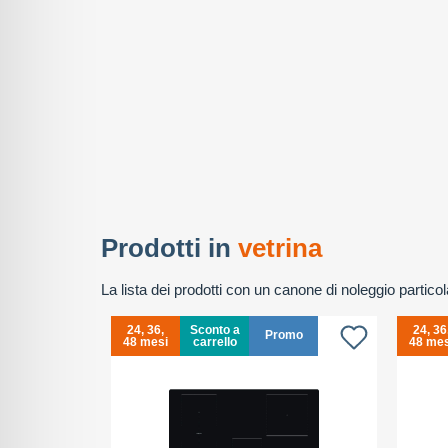
Prodotti in
vetrina
La lista dei prodotti con un canone di noleggio partic
24, 36,
Sconto a
24, 36
Promo
48 mesi
carrello
48 mes