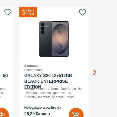
Anche a
Anche a
S
18 mesi
18 mesi
c
Samsung
APPLE
Smartphones
Smartwatch
- 5G
GALAXY S26 12+512GB
Apple Wa
BLACK ENTERPRISE
Ml Cel
EDITION
terna
Colore Posteriore: Nero - Jack Audio: No
 x
- Versione Sistema Operativo: 16 -
e
Sistema Operativo: Android - Pollici
nt
Display: 6,3 - Tipologia Display: AMOLED
- Memoria Interna (ROM): 512 GB -
Noleggialo a partire da
Noleggialo 
Espandibile fino a: 0 GB - Dual Sim: Sì
26,80 €/mese
21,85 €/