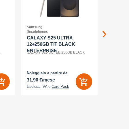
Samsung
Samsung
Smartphones
Smartphone
GALAXY S25 ULTRA
GALAXY 
12+256GB TIT BLACK
WHITE
ENTERPRISE
A
GALAXY S25 ULT EE 256GB BLACK
Noleggialo a partire da
Noleggialo 
31,90 €/mese
6,26 €/m
Esclusa IVA e
Care Pack
Esclusa IV