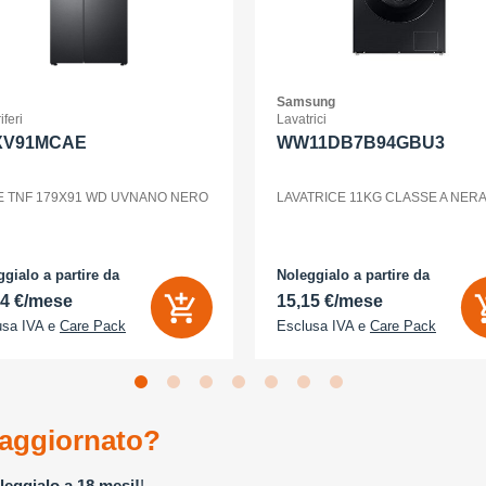
Samsung
iferi
Lavatrici
XV91MCAE
WW11DB7B94GBU3
E TNF 179X91 WD UVNANO NERO
LAVATRICE 11KG CLASSE A NER
gialo a partire da
Noleggialo a partire da
24 €/mese
15,15 €/mese
usa IVA e
Care Pack
Esclusa IVA e
Care Pack
aggiornato?
leggialo a 18 mesi!
!