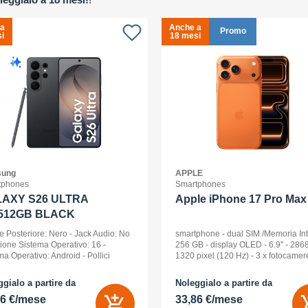
 a
Anche a
Promo
i
18 mesi
ung
APPLE
tphones
Smartphones
AXY S26 ULTRA
Apple iPhone 17 Pro Max 
512GB BLACK
e Posteriore: Nero - Jack Audio: No
smartphone - dual SIM /Memoria In
sione Sistema Operativo: 16 -
256 GB - display OLED - 6.9" - 2868
ma Operativo: Android - Pollici
1320 pixel (120 Hz) - 3 x fotocamer
ay: 6,9 - Tipologia Display: Dynamic
posteriori 48 MP, 48 MP, 48 MP - fro
D 2x - Memoria Interna (ROM):
camera 18 Megapixel - arancione
gialo a partire da
Noleggialo a partire da
B - Espandibile fino a: 0 GB - Dual
cosmico
56 €/mese
33,86 €/mese