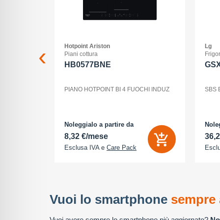
Hotpoint Ariston
Lg
Piani cottura
Frigor
2+512GB
HB0577BNE
GS
GB BLACK
PIANO HOTPOINT BI 4 FUOCHI INDUZ
SBS 
Noleggialo a partire da
Noleg
8,32 €/mese
36,
Esclusa IVA e
Care Pack
Escl
Vuoi lo smartphone
sempre 
Vuoi avere sempre lo smartphone più aggiornato?
No