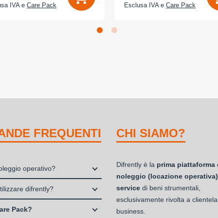
usa IVA e
Care Pack
Esclusa IVA e
Care Pack
ANDE FREQUENTI
CHI SIAMO?
Difrently è la
prima piattaforma 
noleggio operativo?
noleggio (locazione operativa)
io, o locazione operativa, è una
service
di beni strumentali,
ilizzare difrently?
 che consente di avere la
esclusivamente rivolta a clientela
 Professionisti e Studi Associati
ità di un bene strumentale utile
are Pack?
business.
à di persone (Ditte Individuali,