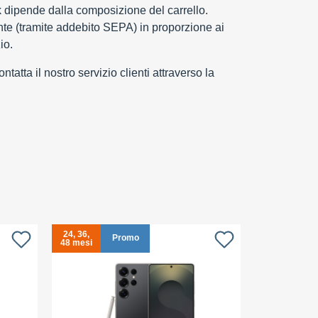
k dipende dalla composizione del carrello.
e (tramite addebito SEPA) in proporzione ai
io.
tatta il nostro servizio clienti attraverso la
24, 36,
24, 36,
S
Promo
48 mesi
48 mesi
c