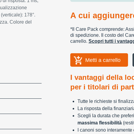
di risposta: 1 ms,
sualizzazione
A cui aggiungere
(verticale): 178°.
za. Colore del
*Il Care Pack comprende: Assic
di spedizione. Il costo del Car
carrello.
Scopri tutti i vanta
Metti a carrello
I vantaggi della lo
per i titolari di par
Tutte le richieste si finali
La risposta della finanziar
Scegli la durata che preferi
massima flessibilità
(resti
I canoni sono interamente d