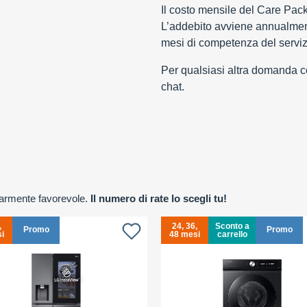
Il costo mensile del Care Pac
L’addebito avviene annualment
mesi di competenza del serviz
Per qualsiasi altra domanda con
chat.
olarmente favorevole.
Il numero di rate lo scegli tu!
,
24, 36,
Sconto a
Promo
Promo
i
48 mesi
carrello