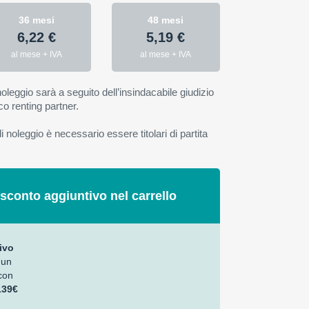
36 mesi
48 mesi
6,22 €
5,19 €
al mese + IVA
al mese + IVA
oleggio sarà a seguito dell’insindacabile giudizio
co renting partner.
 noleggio è necessario essere titolari di partita
 sconto aggiuntivo nel carrello
ivo
 un
con
139€