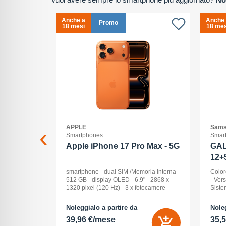
Anche a
Anche
Promo
18 mesi
18 mes
APPLE
Sams
Smartphones
Smar
2+512GB
Apple iPhone 17 Pro Max - 5G
GAL
12+
ck Audio: No
smartphone - dual SIM /Memoria Interna
Color
: 16 -
512 GB - display OLED - 6.9" - 2868 x
- Ver
Pollici
1320 pixel (120 Hz) - 3 x fotocamere
Siste
ay: Dynamic
posteriori 48 MP, 48 MP, 48 MP - front
Displ
na (ROM):
camera 18 Megapixel - arancione
AMOLE
Noleggialo a partire da
Noleg
 0 GB - Dual
cosmico
512 G
39,96 €/mese
35,