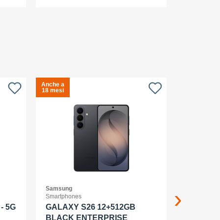
Anche a
Anche a
S
18 mesi
18 mesi
c
Samsung
APPLE
Smartphones
Smartwatch
- 5G
GALAXY S26 12+512GB
Apple Wa
BLACK ENTERPRISE
Ml Cel