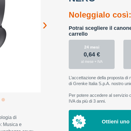
Noleggialo così
Potrai scegliere il canon
carrello
24 mesi
0,64 €
al mese + IVA
L’accettazione della proposta di n
di Grenke Italia S.p.A. nostro uni
Per potere accedere al servizio di
IVA da più di 3 anni.
ologia di
Ottieni uno
: Musica e