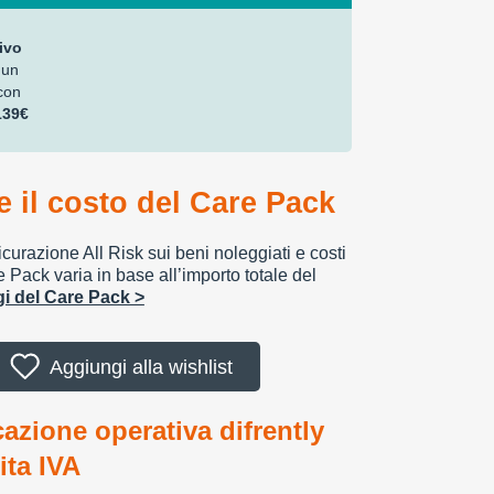
ivo
 un
con
139€
 il costo del Care Pack
urazione All Risk sui beni noleggiati e costi
e Pack varia in base all’importo totale del
ggi del Care Pack >
Aggiungi alla wishlist
cazione operativa difrently
tita IVA