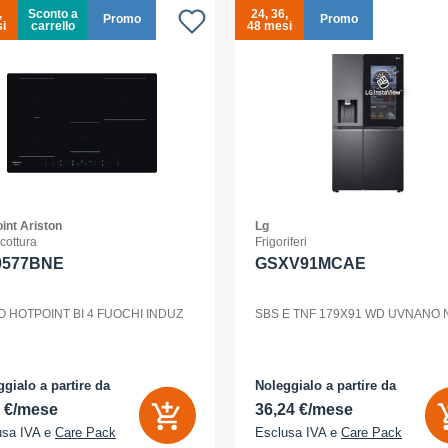
,
Sconto a
24, 36,
Promo
Promo
i
carrello
48 mesi
int Ariston
Lg
 cottura
Frigoriferi
0577BNE
GSXV91MCAE
O HOTPOINT BI 4 FUOCHI INDUZ
SBS E TNF 179X91 WD UVNANO
gialo a partire da
Noleggialo a partire da
2 €/mese
36,24 €/mese
usa IVA e
Care Pack
Esclusa IVA e
Care Pack