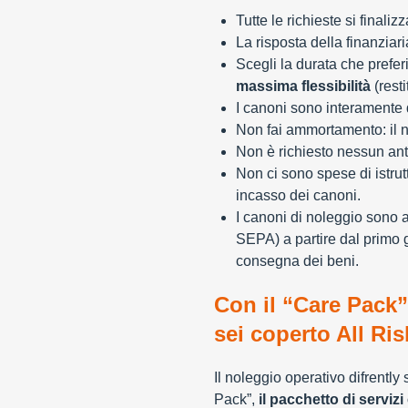
Tutte le richieste si finali
La risposta della finanziar
Scegli la durata che preferi
massima flessibilità
(resti
I canoni sono interamente d
Non fai ammortamento: il n
Non è richiesto nessun ant
Non ci sono spese di istrut
incasso dei canoni.
I canoni di noleggio sono 
SEPA) a partire dal primo 
consegna dei beni.
Con il “Care Pack”
sei coperto All Ris
Il noleggio operativo difrently
Pack”,
il pacchetto di servizi 