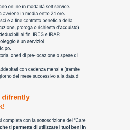
zzano online in modalità self service.
ia avviene in media entro 24 ore.
sci e a fine contratto beneficia della
tuzione, proroga o richiesta d’acquisto)
educibili ai fini IRES e IRAP.
oleggio è un servizio!
icipo.
toria, oneri di pre-locazione o spese di
addebitati con cadenza mensile (tramite
giorno del mese successivo alla data di
 difrently
k!
 si completa con la sottoscrizione del “Care
che ti permette di utilizzare i tuoi beni in