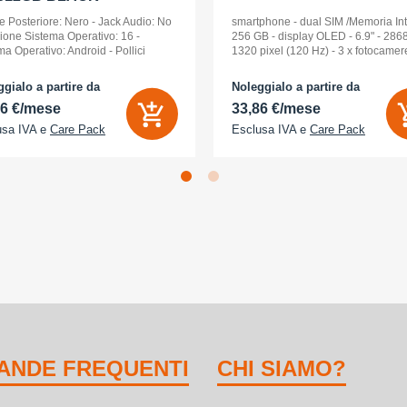
e Posteriore: Nero - Jack Audio: No
smartphone - dual SIM /Memoria In
sione Sistema Operativo: 16 -
256 GB - display OLED - 6.9" - 2868
ma Operativo: Android - Pollici
1320 pixel (120 Hz) - 3 x fotocamer
ay: 6,9 - Tipologia Display: Dynamic
posteriori 48 MP, 48 MP, 48 MP - fro
D 2x - Memoria Interna (ROM):
camera 18 Megapixel - arancione
gialo a partire da
Noleggialo a partire da
B - Espandibile fino a: 0 GB - Dual
cosmico
56 €/mese
33,86 €/mese
usa IVA e
Care Pack
Esclusa IVA e
Care Pack
ANDE FREQUENTI
CHI SIAMO?