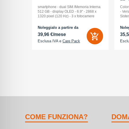
ck Audio: No
smartphone - dual SIM /Memoria Interna
Color
: 16 -
512 GB - display OLED - 6.9" - 2868 x
- Ver
Pollici
1320 pixel (120 Hz) - 3 x fotocamere
Siste
ay: Dynamic
posteriori 48 MP, 48 MP, 48 MP - front
Displ
na (ROM):
camera 18 Megapixel - arancione
AMOLE
Noleggialo a partire da
Noleg
 0 GB - Dual
cosmico
512 G
39,96 €/mese
35,
Esclusa IVA e
Care Pack
Escl
COME FUNZIONA?
DOM