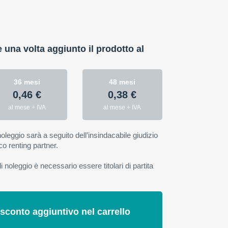
:
e una volta aggiunto il prodotto al
36 mesi
48 mesi
0,46 €
0,38 €
al mese + IVA
al mese + IVA
oleggio sarà a seguito dell’insindacabile giudizio
co renting partner.
 noleggio è necessario essere titolari di partita
 sconto aggiuntivo nel carrello