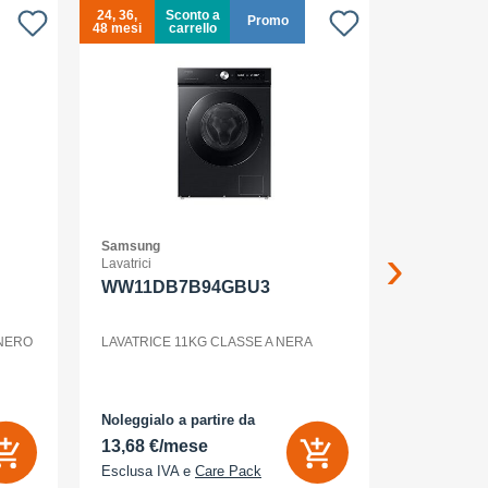
24, 36,
Sconto a
24, 36,
Promo
48 mesi
carrello
48 mesi
Samsung
Samsung
Lavatrici
Smartphone
WW11DB7B94GBU3
GALAXY
12+256G
ENTERP
 NERO
LAVATRICE 11KG CLASSE A NERA
GALAXY S2
Noleggialo a partire da
Noleggialo 
13,68 €/mese
31,90 €/
Esclusa IVA e
Care Pack
Esclusa IV