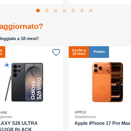
aggiornato?
leggialo a 18 mesi!
!
 a
Anche a
Promo
i
18 mesi
ung
APPLE
tphones
Smartphones
AXY S26 ULTRA
Apple iPhone 17 Pro Max 
512GB BLACK