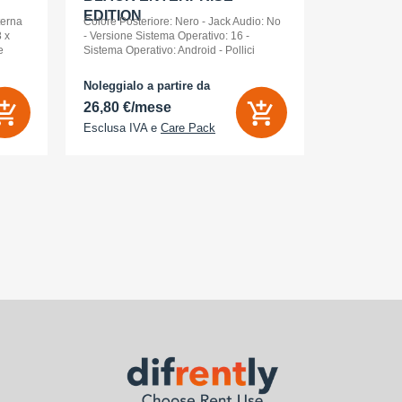
EDITION
terna
Colore Posteriore: Nero - Jack Audio: No
 x
- Versione Sistema Operativo: 16 -
e
Sistema Operativo: Android - Pollici
nt
Display: 6,3 - Tipologia Display: AMOLED
- Memoria Interna (ROM): 512 GB -
Noleggialo a partire da
Noleggialo 
Espandibile fino a: 0 GB - Dual Sim: Sì
26,80 €/mese
21,85 €/
Esclusa IVA e
Care Pack
Esclusa IV