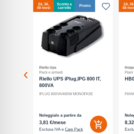
24, 36,
Sconto a
24, 36
Promo
48 mesi
carrello
48 mes
Riello Ups
Hotpo
ss
Rack e armadi
Piani
 xc 15-
Riello UPS iPlug,IPG 800 IT,
HB
800VA
15-45/3,5-
IPLUG 800VA/480W MONOFASE
PIAN
nt, ogni
la luce, il
utti elementi
odo di vedere
Noleggialo a partire da
Noleg
3,81 €/mese
8,3
Esclusa IVA e
Care Pack
Escl