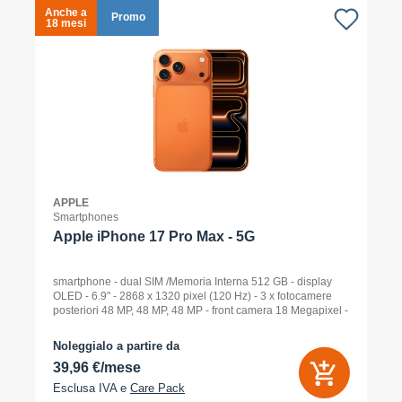
Anche a
A
Promo
18 mesi
1
APPLE
Smartphones
Apple iPhone 17 Pro Max - 5G
smartphone - dual SIM /Memoria Interna 512 GB - display
OLED - 6.9" - 2868 x 1320 pixel (120 Hz) - 3 x fotocamere
posteriori 48 MP, 48 MP, 48 MP - front camera 18 Megapixel -
arancione cosmico
Noleggialo a partire da
39,96 €/mese
Esclusa IVA e
Care Pack