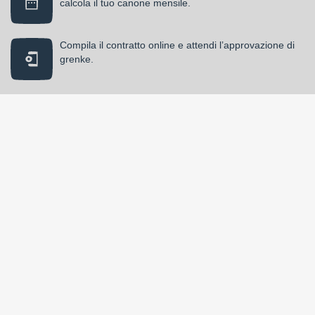
calcola il tuo canone mensile.
Compila il contratto online e attendi l’approvazione di
grenke.
Utilizza il bene per la durata del noleggio. I tuoi
beni
sono protetti da
assicurazione!
Al termine potrai prorogare il noleggio oppure restituire
i beni o richiedere una quotazione d'acquisto.
Scopri tutti i vantaggi e il funzionamento
del servizio di
noleggio difrently →
DOMANDE FREQUENTI