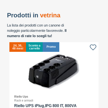
Prodotti in
vetrina
La lista dei prodotti con un canone di
noleggio particolarmente favorevole.
Il
numero di rate lo scegli tu!
24, 36,
Sconto a
Promo
48 mesi
carrello
4
Riello Ups
Rack e armadi
Riello UPS iPlug,IPG 800 IT, 800VA