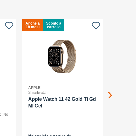
Anche a
Sconto a
Anche a
S
18 mesi
carrello
18 mesi
c
APPLE
APPLE
Smartwatch
Smartphone
Apple Watch 11 42 Gold Ti Gd
Apple iP
Ml Cel
smartpho
o: No
dual SIM /Me
display OLED
(120 Hz) - 2
AMOLED
MP, 48 MP - 
bianco