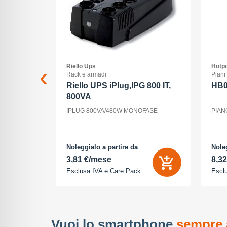
Riello Ups
Hotpo
Rack e armadi
Piani
 Max - 5G
Riello UPS iPlug,IPG 800 IT,
HB
800VA
ria Interna
IPLUG 800VA/480W MONOFASE
PIAN
 - 2868 x
tocamere
P - front
cione
Noleggialo a partire da
Noleg
3,81 €/mese
8,3
Esclusa IVA e
Care Pack
Escl
Vuoi lo smartphone
sempre 