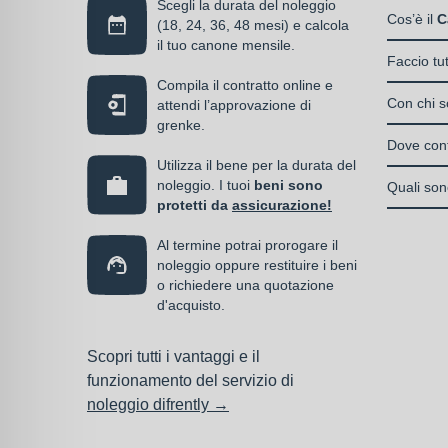
Scegli la durata del noleggio
Liberi
disponibil
Cos’è il
C
(18, 24, 36, 48 mesi) e calcola
Societ
alla propr
il tuo canone mensile.
Il Care P
S.n.c.
Faccio tu
di un can
La cop
Societ
Compila il contratto online e
Si, puoi s
media
Con chi so
attendi l’approvazione di
Enti e
serve, de
grenke.
Italia
almen
Il contrat
operativo 
Dove cont
noleg
I privati
stipulato 
Utilizza il bene per la durata del
interamen
contra
accedere 
Una volta 
noleggio. I tuoi
beni sono
specializz
Quali sono
vantag
l’omino e
protetti da
assicurazione!
operativa
I beni a 
la co
previa ap
Al termine potrai prorogare il
messi in 
parte del
noleggio oppure restituire i beni
poiché i 
o richiedere una quotazione
servizio.
d'acquisto.
deducibili
Scopri tutti i vantaggi e il
funzionamento del servizio di
noleggio difrently →