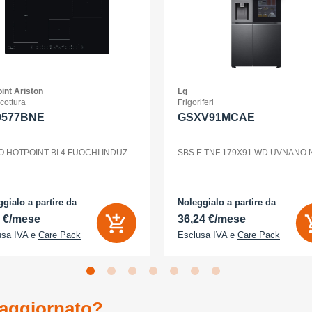
int Ariston
Lg
 cottura
Frigoriferi
0577BNE
GSXV91MCAE
O HOTPOINT BI 4 FUOCHI INDUZ
SBS E TNF 179X91 WD UVNANO
gialo a partire da
Noleggialo a partire da
2 €/mese
36,24 €/mese
usa IVA e
Care Pack
Esclusa IVA e
Care Pack
aggiornato?