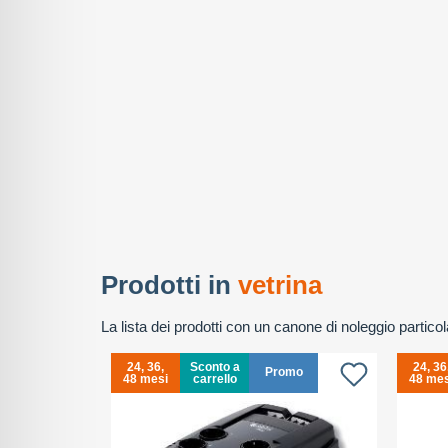
Prodotti in
vetrina
La lista dei prodotti con un canone di noleggio partic
24, 36,
Sconto a
24, 36
Promo
48 mesi
carrello
48 mes