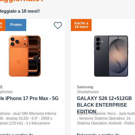
leggialo a 18 mesi!
!
 a
Anche a
Promo
i
18 mesi
LE
Samsung
tphones
Smartphones
le iPhone 17 Pro Max - 5G
GALAXY S26 12+512GB
BLACK ENTERPRISE
EDITION
phone - dual SIM /Memoria Interna
Colore Posteriore: Nero - Jack Audi
B - display OLED - 6.9" - 2868 x
- Versione Sistema Operativo: 16 -
pixel (120 Hz) - 3 x fotocamere
Sistema Operativo: Android - Pollici
riori 48 MP, 48 MP, 48 MP - front
Display: 6,3 - Tipologia Display: 
a 18 Megapixel - arancione
- Memoria Interna (ROM): 512 GB -