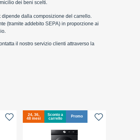
cilio dei beni scelti.
k dipende dalla composizione del carrello.
e (tramite addebito SEPA) in proporzione ai
io.
tatta il nostro servizio clienti attraverso la
24, 36,
Sconto a
24, 36,
S
Promo
48 mesi
carrello
48 mesi
c