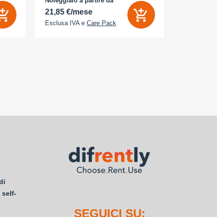
Noleggialo a partire da
Noleggialo 
 Sì
21,85 €/mese
25,16 €/
Esclusa IVA e
Care Pack
Esclusa IV
di
 self-
SEGUICI SU: