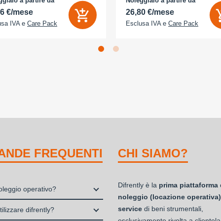
gialo a partire da
Noleggialo a partire da
ico
Espandibile fino a: 0 GB - Dual Sim:
86 €/mese
26,80 €/mese
usa IVA e
Care Pack
Esclusa IVA e
Care Pack
ANDE FREQUENTI
CHI SIAMO?
Difrently è la
prima piattaforma 
noleggio operativo?
noleggio (locazione operativa)
io, o locazione operativa, è una
service
di beni strumentali,
ilizzare difrently?
 che consente di avere la
esclusivamente rivolta a clientela