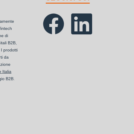
ttamente
 fintech
me di
tali B2B,
 I prodotti
ti da
azione
 Italia
gio B2B.