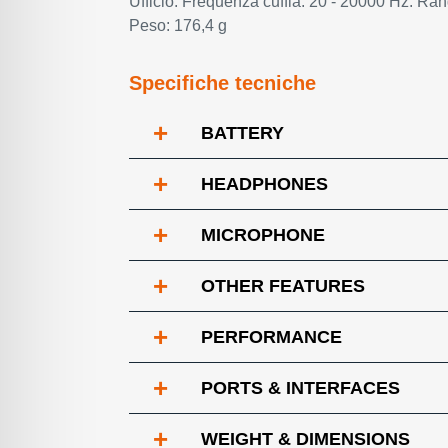
Ufficio. Frequenza cuffia: 20 - 20000 Hz. Ran
Peso: 176,4 g
Specifiche tecniche
+
BATTERY
+
HEADPHONES
+
MICROPHONE
+
OTHER FEATURES
+
PERFORMANCE
+
PORTS & INTERFACES
+
WEIGHT & DIMENSIONS