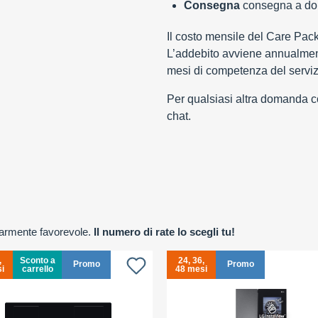
Consegna
consegna a domi
Il costo mensile del Care Pac
L’addebito avviene annualment
mesi di competenza del serviz
Per qualsiasi altra domanda con
chat.
olarmente favorevole.
Il numero di rate lo scegli tu!
,
Sconto a
24, 36,
Promo
Promo
i
carrello
48 mesi