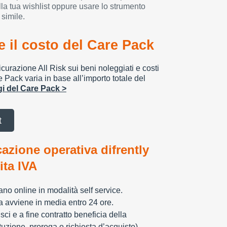
la tua wishlist oppure usare lo strumento
 simile.
 il costo del Care Pack
urazione All Risk sui beni noleggiati e costi
e Pack varia in base all’importo totale del
ggi del Care Pack >
t
cazione operativa difrently
tita IVA
zzano online in modalità self service.
ia avviene in media entro 24 ore.
sci e a fine contratto beneficia della
tuzione, proroga o richiesta d’acquisto)