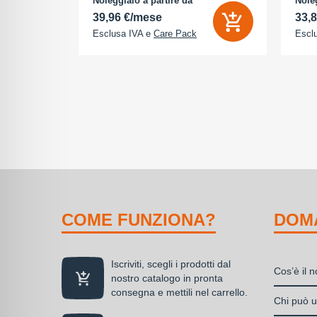
Noleggialo a partire da
Noleg
 0 GB - Dual
cosmico
cosm
39,96 €/mese
33,
Esclusa IVA e
Care Pack
Escl
COME FUNZIONA?
DOM
Iscriviti, scegli i prodotti dal
Cos’è il 
nostro catalogo in pronta
consegna e mettili nel carrello.
Il nolegg
Chi può ut
soluzione