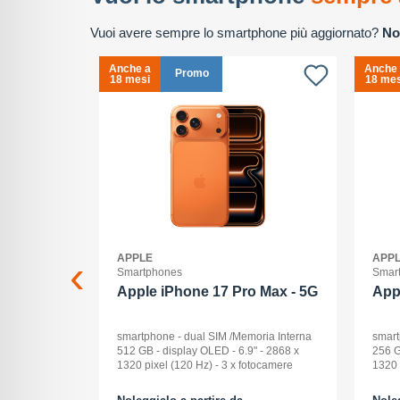
Vuoi avere sempre lo smartphone più aggiornato?
No
Anche a
Anche
Promo
18 mesi
18 mes
APPLE
APP
Smartphones
Smar
2+512GB
Apple iPhone 17 Pro Max - 5G
App
ck Audio: No
smartphone - dual SIM /Memoria Interna
smart
: 16 -
512 GB - display OLED - 6.9" - 2868 x
256 G
Pollici
1320 pixel (120 Hz) - 3 x fotocamere
1320 
ay: Dynamic
posteriori 48 MP, 48 MP, 48 MP - front
poste
na (ROM):
camera 18 Megapixel - arancione
camer