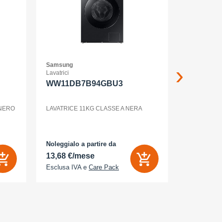
Samsung
Samsung
Lavatrici
Smartphone
WW11DB7B94GBU3
GALAXY 
WHITE
 NERO
LAVATRICE 11KG CLASSE A NERA
Noleggialo a partire da
Noleggialo 
13,68 €/mese
6,26 €/m
Esclusa IVA e
Care Pack
Esclusa IV