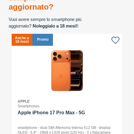
aggiornato?
Vuoi avere sempre lo smartphone più
aggiornato?
Noleggialo a 18 mesi!
!
Anche a
A
Promo
18 mesi
1
APPLE
Smartphones
Apple iPhone 17 Pro Max - 5G
smartphone - dual SIM /Memoria Interna 512 GB - display
OLED - 6.9" - 2868 x 1320 pixel (120 Hz) - 3 x fotocamere