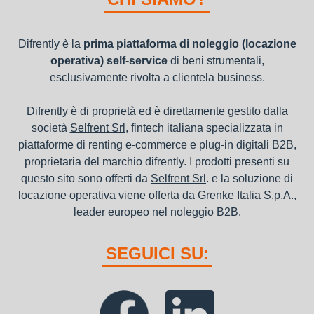
canoni di noleggio sono deducibili ai fini IRES e IRAP
Difrently è la
prima piattaforma di noleggio (locazione
operativa) self-service
di beni strumentali,
esclusivamente rivolta a clientela business.
Difrently è di proprietà ed è direttamente gestito dalla
società
Selfrent Srl
, fintech italiana specializzata in
piattaforme di renting e-commerce e plug-in digitali B2B,
proprietaria del marchio difrently. I prodotti presenti su
questo sito sono offerti da
Selfrent Srl
. e la soluzione di
locazione operativa viene offerta da
Grenke Italia S.p.A.
,
leader europeo nel noleggio B2B.
SEGUICI SU: