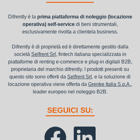
canoni di noleggio sono deducibili ai fini IRES e IRAP
Difrently è la
prima piattaforma di noleggio (locazione
operativa) self-service
di beni strumentali,
esclusivamente rivolta a clientela business.
Difrently è di proprietà ed è direttamente gestito dalla
società
Selfrent Srl
, fintech italiana specializzata in
piattaforme di renting e-commerce e plug-in digitali B2B,
proprietaria del marchio difrently. I prodotti presenti su
questo sito sono offerti da
Selfrent Srl
. e la soluzione di
locazione operativa viene offerta da
Grenke Italia S.p.A.
,
leader europeo nel noleggio B2B.
SEGUICI SU: