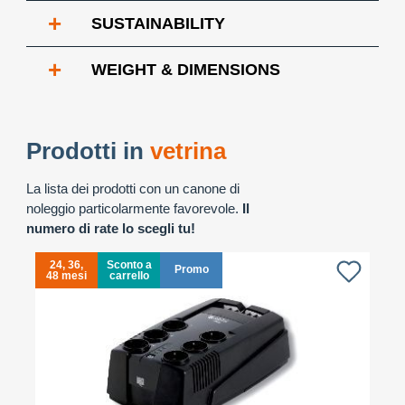
+
SUSTAINABILITY
+
WEIGHT & DIMENSIONS
Prodotti in
vetrina
La lista dei prodotti con un canone di
noleggio particolarmente favorevole.
Il
numero di rate lo scegli tu!
24, 36,
Sconto a
Promo
48 mesi
carrello
4