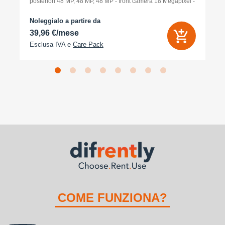
posteriori 48 MP, 48 MP, 48 MP - front camera 18 Megapixel -
arancione cosmico
Noleggialo a partire da
39,96 €/mese
Esclusa IVA e
Care Pack
COME FUNZIONA?