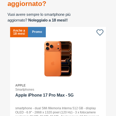
aggiornato?
Vuoi avere sempre lo smartphone più
aggiornato?
Noleggialo a 18 mesi!
!
Anche a
A
Promo
18 mesi
1
APPLE
Smartphones
Apple iPhone 17 Pro Max - 5G
smartphone - dual SIM /Memoria Interna 512 GB - display
OLED - 6.9" - 2868 x 1320 pixel (120 Hz) - 3 x fotocamere