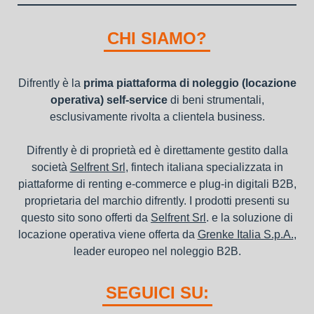
"ordini da completare".
della richiesta da parte della stessa.
I beni a noleggio non devono essere messi in ammortamento
nel bilancio, poiché i canoni vengono considerati un servizio. I
CHI SIAMO?
canoni di noleggio sono deducibili ai fini IRES e IRAP
Difrently è la
prima piattaforma di noleggio (locazione
operativa) self-service
di beni strumentali,
esclusivamente rivolta a clientela business.
Difrently è di proprietà ed è direttamente gestito dalla
società
Selfrent Srl
, fintech italiana specializzata in
piattaforme di renting e-commerce e plug-in digitali B2B,
proprietaria del marchio difrently. I prodotti presenti su
questo sito sono offerti da
Selfrent Srl
. e la soluzione di
locazione operativa viene offerta da
Grenke Italia S.p.A.
,
leader europeo nel noleggio B2B.
SEGUICI SU: