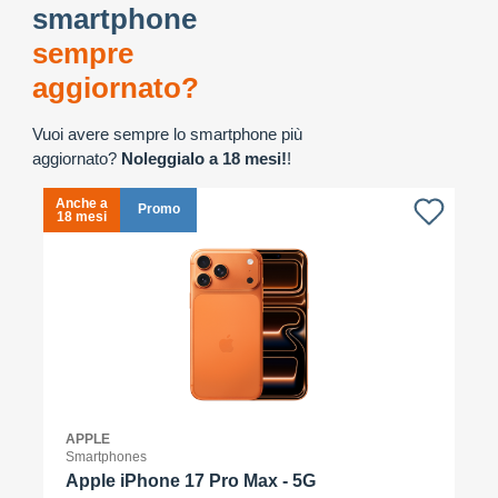
smartphone
sempre
aggiornato?
Vuoi avere sempre lo smartphone più
aggiornato?
Noleggialo a 18 mesi!
!
Anche a
A
Promo
18 mesi
1
APPLE
Smartphones
Apple iPhone 17 Pro Max - 5G