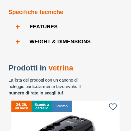
Specifiche tecniche
+
FEATURES
+
WEIGHT & DIMENSIONS
Prodotti in
vetrina
La lista dei prodotti con un canone di
noleggio particolarmente favorevole.
Il
numero di rate lo scegli tu!
24, 36,
Sconto a
Promo
48 mesi
carrello
4