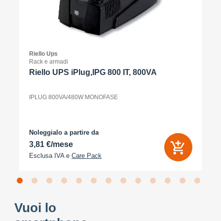
Riello Ups
Rack e armadi
Riello UPS iPlug,IPG 800 IT, 800VA
IPLUG 800VA/480W MONOFASE
Noleggialo a partire da
3,81 €/mese
Esclusa IVA e
Care Pack
Vuoi lo