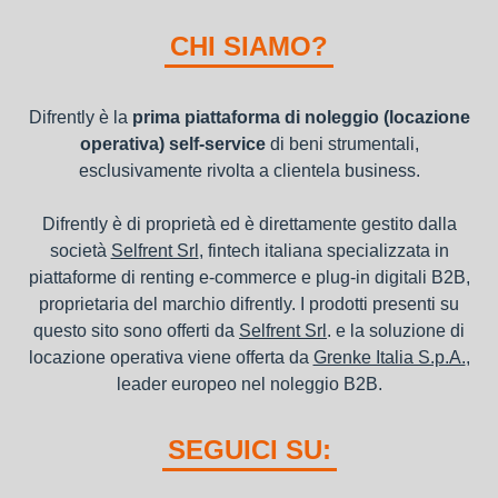
I beni a noleggio non devono essere messi in ammortamento
nel bilancio, poiché i canoni vengono considerati un servizio. I
CHI SIAMO?
canoni di noleggio sono deducibili ai fini IRES e IRAP
Difrently è la
prima piattaforma di noleggio (locazione
operativa) self-service
di beni strumentali,
esclusivamente rivolta a clientela business.
Difrently è di proprietà ed è direttamente gestito dalla
società
Selfrent Srl
, fintech italiana specializzata in
piattaforme di renting e-commerce e plug-in digitali B2B,
proprietaria del marchio difrently. I prodotti presenti su
questo sito sono offerti da
Selfrent Srl
. e la soluzione di
locazione operativa viene offerta da
Grenke Italia S.p.A.
,
leader europeo nel noleggio B2B.
SEGUICI SU: