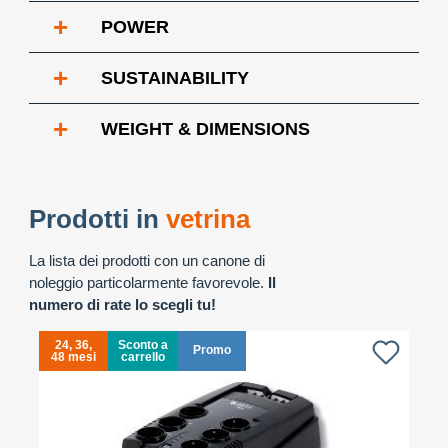
+
POWER
+
SUSTAINABILITY
+
WEIGHT & DIMENSIONS
Prodotti in
vetrina
La lista dei prodotti con un canone di
noleggio particolarmente favorevole.
Il
numero di rate lo scegli tu!
24, 36,
Sconto a
Promo
48 mesi
carrello
4