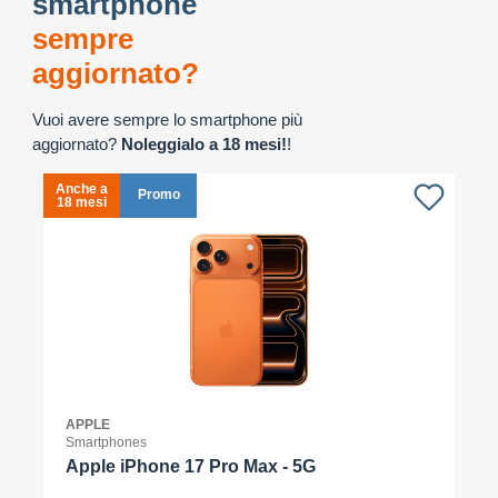
smartphone
sempre
aggiornato?
Vuoi avere sempre lo smartphone più
aggiornato?
Noleggialo a 18 mesi!
!
Anche a
A
Promo
18 mesi
1
APPLE
Smartphones
Apple iPhone 17 Pro Max - 5G