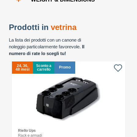
Prodotti in
vetrina
La lista dei prodotti con un canone di
noleggio particolarmente favorevole.
Il
numero di rate lo scegli tu!
24, 36,
Sconto a
Promo
48 mesi
carrello
4
Riello Ups
Rack e armadi