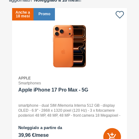
Anche a
A
Promo
18 mesi
1
APPLE
Smartphones
Apple iPhone 17 Pro Max - 5G
smartphone - dual SIM /Memoria Interna 512 GB - display
OLED - 6.9" - 2868 x 1320 pixel (120 Hz) - 3 x fotocamere
posteriori 48 MP, 48 MP, 48 MP - front camera 18 Megapixel -
arancione cosmico
Noleggialo a partire da
39,96 €/mese