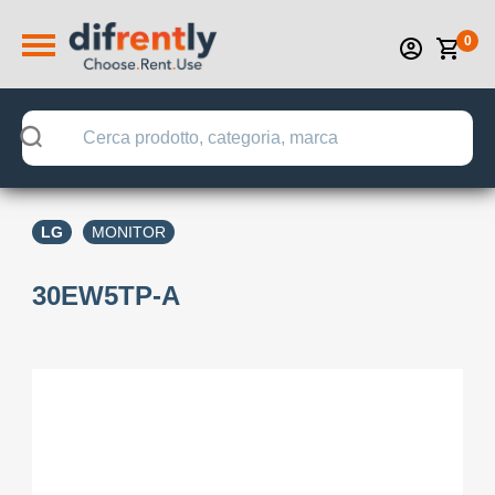
0
LG
MONITOR
30EW5TP-A