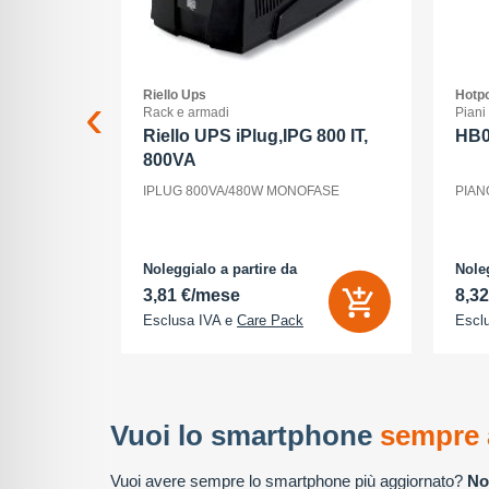
Riello Ups
Hotpo
Rack e armadi
Piani
 Max - 5G
Riello UPS iPlug,IPG 800 IT,
HB
800VA
ria Interna
IPLUG 800VA/480W MONOFASE
PIAN
 - 2868 x
tocamere
P - front
cione
Noleggialo a partire da
Noleg
3,81 €/mese
8,3
Esclusa IVA e
Care Pack
Escl
Vuoi lo smartphone
sempre 
Vuoi avere sempre lo smartphone più aggiornato?
No