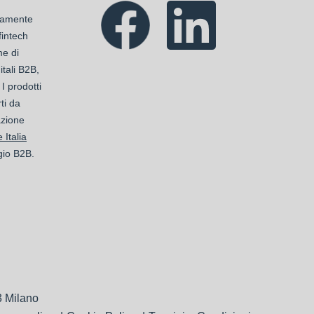
ttamente
 fintech
me di
tali B2B,
 I prodotti
ti da
azione
 Italia
gio B2B.
3 Milano