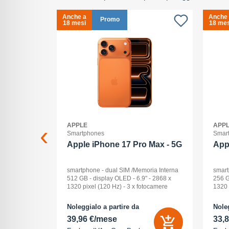
Anche a
Anche
Promo
18 mesi
18 mes
APPLE
APP
Smartphones
Smar
2+512GB
Apple iPhone 17 Pro Max - 5G
App
ck Audio: No
smartphone - dual SIM /Memoria Interna
smart
: 16 -
512 GB - display OLED - 6.9" - 2868 x
256 G
Pollici
1320 pixel (120 Hz) - 3 x fotocamere
1320 
ay: Dynamic
posteriori 48 MP, 48 MP, 48 MP - front
poste
na (ROM):
camera 18 Megapixel - arancione
camer
Noleggialo a partire da
Noleg
 0 GB - Dual
cosmico
cosm
39,96 €/mese
33,