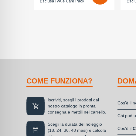
Esclusa IVA e
Care Pack
Escl
COME FUNZIONA?
DOM
Iscriviti, scegli i prodotti dal
Cos’è il 
nostro catalogo in pronta
consegna e mettili nel carrello.
Il nolegg
Chi può ut
soluzione
Scegli la durata del noleggio
Liberi
disponibil
Cos’è il
C
(18, 24, 36, 48 mesi) e calcola
Societ
alla propr