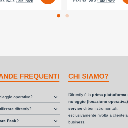
usa IVA e
Care Pack
Esclusa IVA e
Care Pack
ANDE FREQUENTI
CHI SIAMO?
Difrently è la
prima piattaforma 
noleggio operativo?
noleggio (locazione operativa)
io, o locazione operativa, è una
service
di beni strumentali,
ilizzare difrently?
 che consente di avere la
esclusivamente rivolta a clientela
 Professionisti e Studi Associati
ità di un bene strumentale utile
are Pack?
business.
à di persone (Ditte Individuali,
ia attività a fronte del pagamento