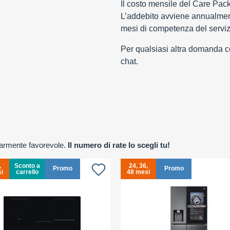
Il costo mensile del Care Pac
L’addebito avviene annualment
mesi di competenza del serviz
Per qualsiasi altra domanda con
chat.
olarmente favorevole.
Il numero di rate lo scegli tu!
,
Sconto a
24, 36,
Promo
Promo
i
carrello
48 mesi