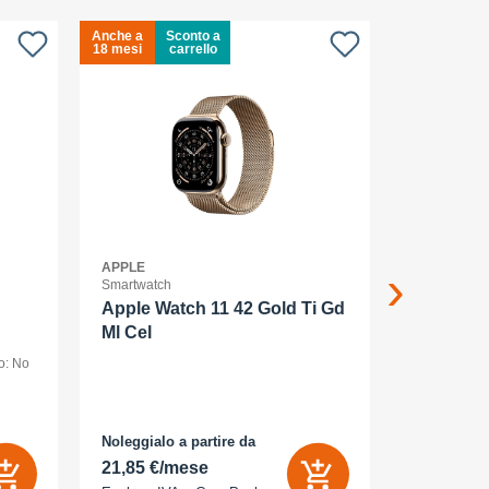
Anche a
Sconto a
Anche a
S
18 mesi
carrello
18 mesi
c
APPLE
APPLE
Smartwatch
Smartphone
Apple Watch 11 42 Gold Ti Gd
Apple iP
Ml Cel
smartpho
o: No
dual SIM /Me
display OLED
(120 Hz) - 2
AMOLED
MP, 48 MP - 
bianco
Noleggialo a partire da
Noleggialo 
 Sì
21,85 €/mese
25,16 €/