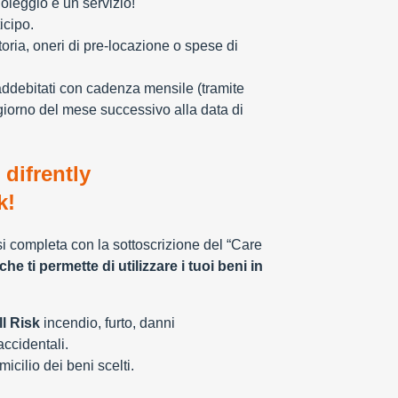
oleggio è un servizio!
icipo.
toria, oneri di pre-locazione o spese di
addebitati con cadenza mensile (tramite
giorno del mese successivo alla data di
 difrently
k!
 si completa con la sottoscrizione del “Care
che ti permette di utilizzare i tuoi beni in
l Risk
incendio, furto, danni
 accidentali.
cilio dei beni scelti.