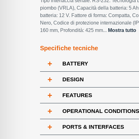
Tipo interfaccia seriale: RS-232. Tecnologia b
piombo (VRLA), Capacità della batteria: 5 Ah,
batteria: 12 V. Fattore di forma: Compatta, Co
Nero, Codice di protezione internazionale (IP
160 mm, Profondità: 425 mm...
Mostra tutto
Specifiche tecniche
+
BATTERY
+
DESIGN
+
FEATURES
+
OPERATIONAL CONDITION
+
PORTS & INTERFACES