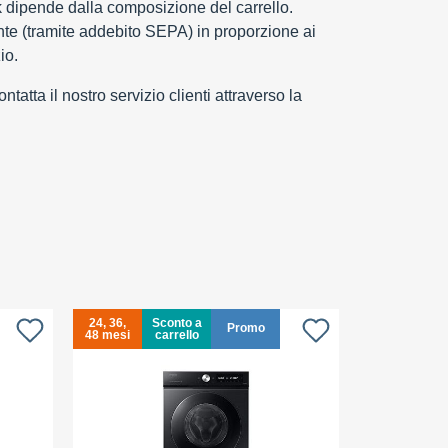
k dipende dalla composizione del carrello.
e (tramite addebito SEPA) in proporzione ai
io.
tatta il nostro servizio clienti attraverso la
24, 36,
Sconto a
24, 36,
S
Promo
48 mesi
carrello
48 mesi
c