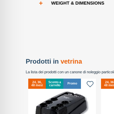
+
WEIGHT & DIMENSIONS
Prodotti in
vetrina
La lista dei prodotti con un canone di noleggio partic
24, 36,
Sconto a
24, 36
Promo
48 mesi
carrello
48 mes