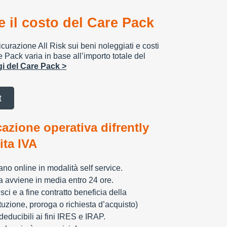
 il costo del Care Pack
urazione All Risk sui beni noleggiati e costi
e Pack varia in base all’importo totale del
ggi del Care Pack >
t
cazione operativa difrently
tita IVA
zzano online in modalità self service.
ia avviene in media entro 24 ore.
sci e a fine contratto beneficia della
tuzione, proroga o richiesta d’acquisto)
educibili ai fini IRES e IRAP.