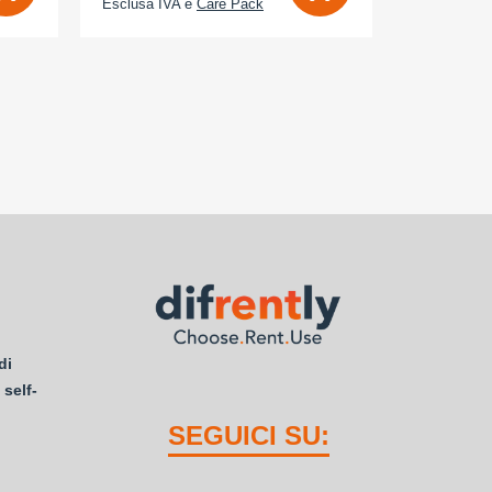
Esclusa IVA e
Care Pack
Esclusa IV
di
 self-
SEGUICI SU: