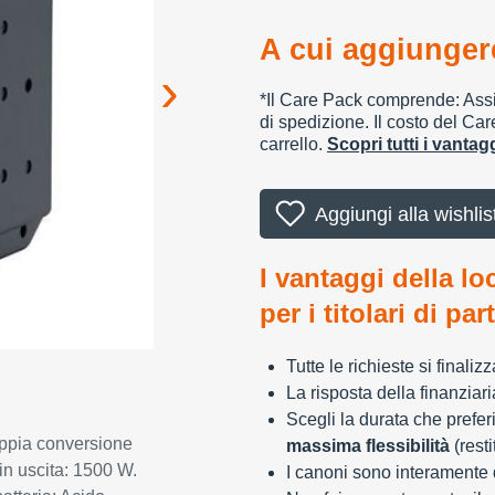
A cui aggiungere
*Il Care Pack comprende: Assic
di spedizione. Il costo del Car
carrello.
Scopri tutti i vanta
Aggiungi alla wishlis
I vantaggi della lo
per i titolari di par
Tutte le richieste si finali
La risposta della finanziar
Scegli la durata che preferi
ppia conversione
massima flessibilità
(resti
in uscita: 1500 W.
I canoni sono interamente d