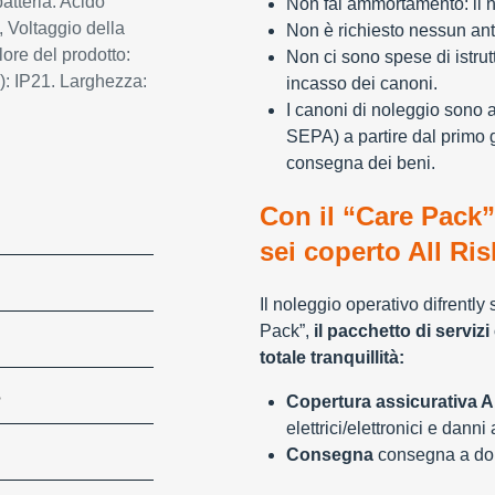
atteria: Acido
Non fai ammortamento: il n
 Voltaggio della
Non è richiesto nessun ant
lore del prodotto:
Non ci sono spese di istrut
): IP21. Larghezza:
incasso dei canoni.
I canoni di noleggio sono 
SEPA) a partire dal primo 
consegna dei beni.
Con il “Care Pack”
sei coperto All Ris
Il noleggio operativo difrently
Pack”,
il pacchetto di servizi 
totale tranquillità:
S
Copertura assicurativa Al
elettrici/elettronici e danni
Consegna
consegna a domi