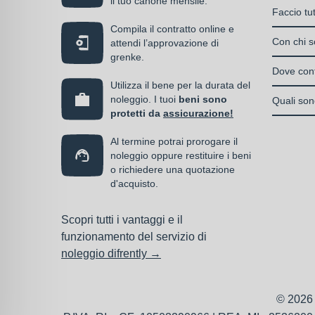
il tuo canone mensile.
Il Care P
S.n.c.
Faccio tu
di un can
La cop
Societ
Compila il contratto online e
Si, puoi s
media
Con chi so
attendi l’approvazione di
Enti e
serve, de
grenke.
Italia
almen
Il contrat
operativo 
Dove cont
noleg
I privati
stipulato 
Utilizza il bene per la durata del
interamen
contra
accedere 
Una volta 
noleggio. I tuoi
beni sono
specializz
Quali sono
vantag
l’omino e
protetti da
assicurazione!
operativa
I beni a 
la co
previa ap
Al termine potrai prorogare il
messi in 
parte del
noleggio oppure restituire i beni
poiché i 
o richiedere una quotazione
servizio.
d'acquisto.
deducibili
Scopri tutti i vantaggi e il
funzionamento del servizio di
noleggio difrently →
© 2026 