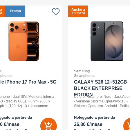
 a
Anche a
Promo
i
18 mesi
LE
Samsung
tphones
Smartphones
le iPhone 17 Pro Max - 5G
GALAXY S26 12+512GB
BLACK ENTERPRISE
EDITION
phone - dual SIM /Memoria Interna
Colore Posteriore: Nero - Jack Audi
B - display OLED - 6.9" - 2868 x
- Versione Sistema Operativo: 16 -
pixel (120 Hz) - 3 x fotocamere
Sistema Operativo: Android - Pollici
riori 48 MP, 48 MP, 48 MP - front
Display: 6,3 - Tipologia Display: 
a 18 Megapixel - arancione
- Memoria Interna (ROM): 512 GB -
gialo a partire da
Noleggialo a partire da
ico
Espandibile fino a: 0 GB - Dual Sim:
86 €/mese
26,80 €/mese