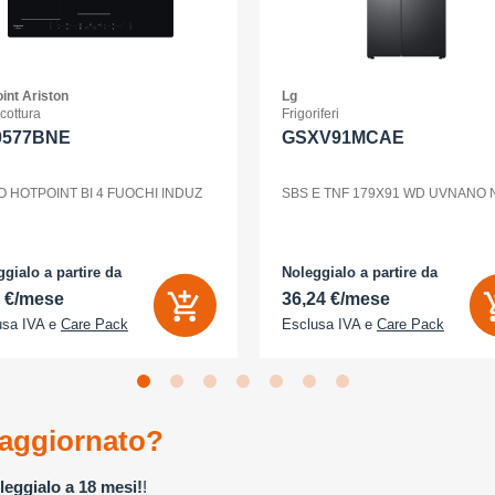
int Ariston
Lg
 cottura
Frigoriferi
0577BNE
GSXV91MCAE
O HOTPOINT BI 4 FUOCHI INDUZ
SBS E TNF 179X91 WD UVNANO
gialo a partire da
Noleggialo a partire da
2 €/mese
36,24 €/mese
usa IVA e
Care Pack
Esclusa IVA e
Care Pack
aggiornato?
leggialo a 18 mesi!
!