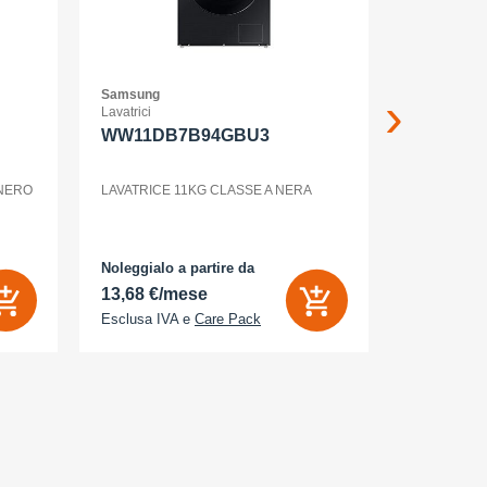
Samsung
Samsung
Lavatrici
Smartphone
WW11DB7B94GBU3
GALAXY 
WHITE
 NERO
LAVATRICE 11KG CLASSE A NERA
Noleggialo a partire da
Noleggialo 
13,68 €/mese
6,26 €/m
Esclusa IVA e
Care Pack
Esclusa IV