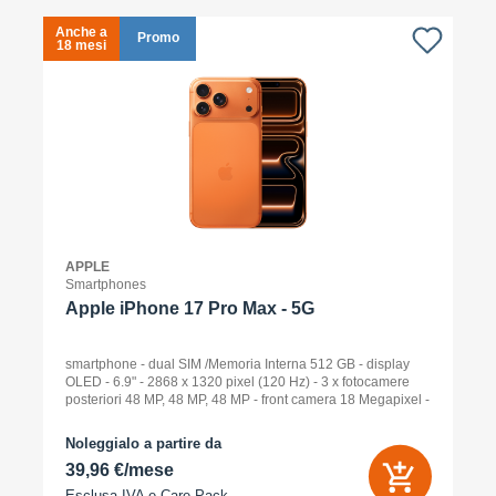
Anche a
A
Promo
18 mesi
1
APPLE
Smartphones
Apple iPhone 17 Pro Max - 5G
smartphone - dual SIM /Memoria Interna 512 GB - display
OLED - 6.9" - 2868 x 1320 pixel (120 Hz) - 3 x fotocamere
posteriori 48 MP, 48 MP, 48 MP - front camera 18 Megapixel -
arancione cosmico
Noleggialo a partire da
39,96 €/mese