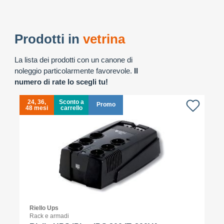
Prodotti in
vetrina
La lista dei prodotti con un canone di
noleggio particolarmente favorevole.
Il
numero di rate lo scegli tu!
24, 36,
Sconto a
Promo
48 mesi
carrello
4
Riello Ups
Rack e armadi