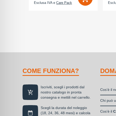
Esclusa IVA e
Care Pack
Escl
COME FUNZIONA?
DOM
Iscriviti, scegli i prodotti dal
Cos’è il 
nostro catalogo in pronta
consegna e mettili nel carrello.
Il nolegg
Chi può ut
soluzione
Scegli la durata del noleggio
Liberi
disponibil
Cos’è il
C
(18, 24, 36, 48 mesi) e calcola
Societ