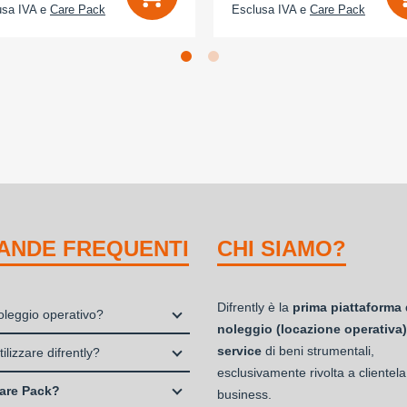
usa IVA e
Care Pack
Esclusa IVA e
Care Pack
ANDE FREQUENTI
CHI SIAMO?
Difrently è la
prima piattaforma 
noleggio operativo?
noleggio (locazione operativa)
io, o locazione operativa, è una
service
di beni strumentali,
ilizzare difrently?
 che consente di avere la
esclusivamente rivolta a clientela
 Professionisti e Studi Associati
ità di un bene strumentale utile
are Pack?
business.
à di persone (Ditte Individuali,