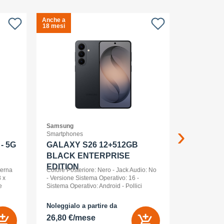
Anche a
Anche a
S
18 mesi
18 mesi
c
Samsung
APPLE
Smartphones
Smartwatch
- 5G
GALAXY S26 12+512GB
Apple Wa
BLACK ENTERPRISE
Ml Cel
EDITION
terna
Colore Posteriore: Nero - Jack Audio: No
 x
- Versione Sistema Operativo: 16 -
e
Sistema Operativo: Android - Pollici
nt
Display: 6,3 - Tipologia Display: AMOLED
- Memoria Interna (ROM): 512 GB -
Noleggialo a partire da
Noleggialo 
Espandibile fino a: 0 GB - Dual Sim: Sì
26,80 €/mese
21,85 €/