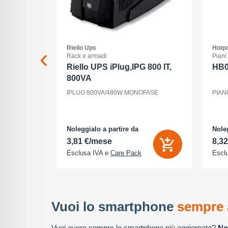
Riello Ups
Hotpo
Rack e armadi
Piani
G
Riello UPS iPlug,IPG 800 IT,
HB
800VA
56 GB -
IPLUG 800VA/480W MONOFASE
PIAN
 1206 pixel
teriori 48
 Megapixel -
Noleggialo a partire da
Noleg
3,81 €/mese
8,3
Esclusa IVA e
Care Pack
Escl
Vuoi lo smartphone
sempre 
Vuoi avere sempre lo smartphone più aggiornato?
No