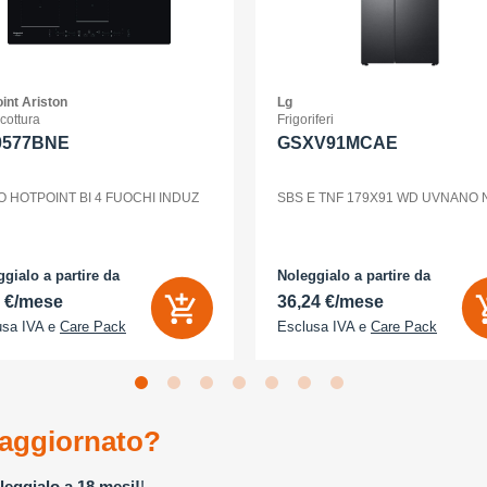
int Ariston
Lg
 cottura
Frigoriferi
0577BNE
GSXV91MCAE
O HOTPOINT BI 4 FUOCHI INDUZ
SBS E TNF 179X91 WD UVNANO
gialo a partire da
Noleggialo a partire da
2 €/mese
36,24 €/mese
usa IVA e
Care Pack
Esclusa IVA e
Care Pack
aggiornato?
leggialo a 18 mesi!
!