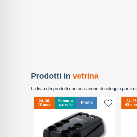
Prodotti in
vetrina
La lista dei prodotti con un canone di noleggio partic
24, 36,
Sconto a
24, 36
omo
Promo
48 mesi
carrello
48 mes