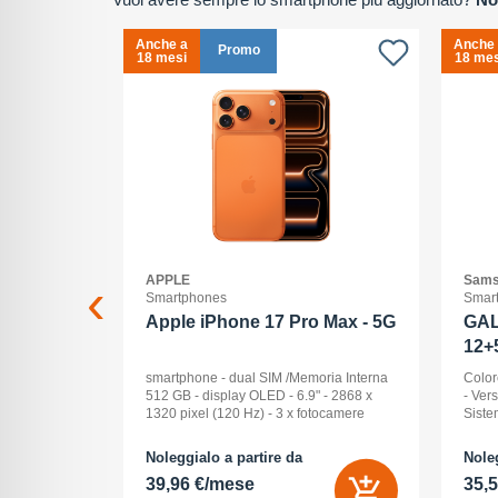
Anche a
Anche
Promo
18 mesi
18 mes
APPLE
Sams
Smartphones
Smar
2+512GB
Apple iPhone 17 Pro Max - 5G
GAL
12+
ck Audio: No
smartphone - dual SIM /Memoria Interna
Color
: 16 -
512 GB - display OLED - 6.9" - 2868 x
- Ver
Pollici
1320 pixel (120 Hz) - 3 x fotocamere
Siste
ay: Dynamic
posteriori 48 MP, 48 MP, 48 MP - front
Displ
na (ROM):
camera 18 Megapixel - arancione
AMOLE
Noleggialo a partire da
Noleg
 0 GB - Dual
cosmico
512 G
39,96 €/mese
35,