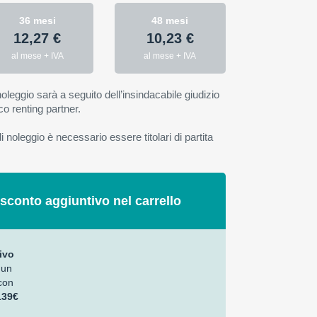
36 mesi
48 mesi
12,27 €
10,23 €
al mese + IVA
al mese + IVA
oleggio sarà a seguito dell’insindacabile giudizio
co renting partner.
 noleggio è necessario essere titolari di partita
 sconto aggiuntivo nel carrello
ivo
 un
con
139€