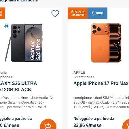
 a
Anche a
Promo
i
18 mesi
ung
APPLE
tphones
Smartphones
AXY S26 ULTRA
Apple iPhone 17 Pro Max 
512GB BLACK
e Posteriore: Nero - Jack Audio: No
smartphone - dual SIM /Memoria In
sione Sistema Operativo: 16 -
256 GB - display OLED - 6.9" - 2868
ma Operativo: Android - Pollici
1320 pixel (120 Hz) - 3 x fotocamer
ay: 6,9 - Tipologia Display: Dynamic
posteriori 48 MP, 48 MP, 48 MP - fro
D 2x - Memoria Interna (ROM):
camera 18 Megapixel - arancione
gialo a partire da
Noleggialo a partire da
B - Espandibile fino a: 0 GB - Dual
cosmico
56 €/mese
33,86 €/mese