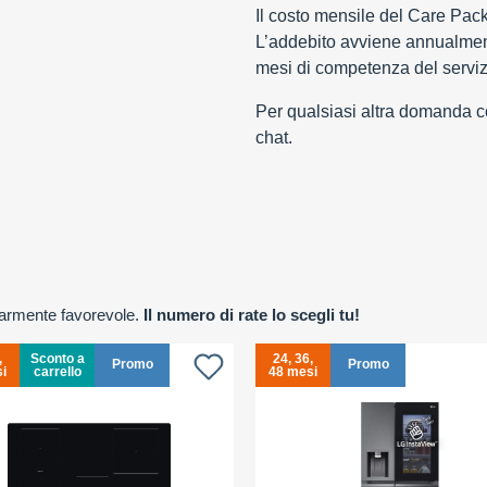
Il costo mensile del Care Pac
L’addebito avviene annualment
mesi di competenza del serviz
Per qualsiasi altra domanda con
chat.
olarmente favorevole.
Il numero di rate lo scegli tu!
,
Sconto a
24, 36,
Promo
Promo
i
carrello
48 mesi