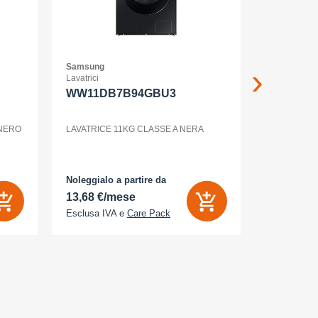
Samsung
Samsung
Lavatrici
Smartphone
WW11DB7B94GBU3
GALAXY
12+256G
ENTERP
 NERO
LAVATRICE 11KG CLASSE A NERA
GALAXY S2
Noleggialo a partire da
Noleggialo 
13,68 €/mese
31,90 €/
Esclusa IVA e
Care Pack
Esclusa IV