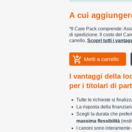
A cui aggiungere
*Il Care Pack comprende: Assic
di spedizione. Il costo del Car
carrello.
Scopri tutti i vanta
Metti a carrello
I vantaggi della lo
per i titolari di par
Tutte le richieste si finali
La risposta della finanziar
Scegli la durata che preferi
massima flessibilità
(resti
I canoni sono interamente d