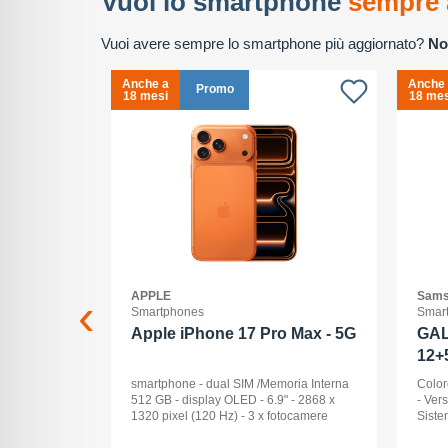
Vuoi lo smartphone
sempre 
Vuoi avere sempre lo smartphone più aggiornato?
No
Anche a
Anche
Promo
18 mesi
18 mes
APPLE
Sams
Smartphones
Smar
2+512GB
Apple iPhone 17 Pro Max - 5G
GAL
12+
ck Audio: No
smartphone - dual SIM /Memoria Interna
Color
: 16 -
512 GB - display OLED - 6.9" - 2868 x
- Ver
Pollici
1320 pixel (120 Hz) - 3 x fotocamere
Siste
ay: Dynamic
posteriori 48 MP, 48 MP, 48 MP - front
Displ