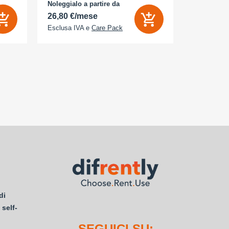
- Memoria Interna (ROM): 512 GB -
Noleggialo a partire da
Noleggialo 
Espandibile fino a: 0 GB - Dual Sim: Sì
26,80 €/mese
21,85 €/
Esclusa IVA e
Care Pack
Esclusa IV
di
 self-
SEGUICI SU: