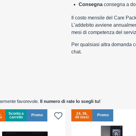
Consegna
consegna a domi
Il costo mensile del Care Pac
L’addebito avviene annualment
mesi di competenza del serviz
Per qualsiasi altra domanda con
chat.
olarmente favorevole.
Il numero di rate lo scegli tu!
,
Sconto a
24, 36,
Promo
Promo
i
carrello
48 mesi