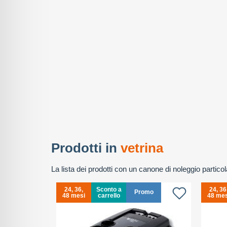
Prodotti in
vetrina
La lista dei prodotti con un canone di noleggio partic
24, 36,
Sconto a
24, 36
Promo
48 mesi
carrello
48 mes