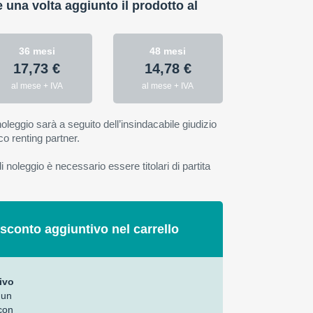
e una volta aggiunto il prodotto al
36 mesi
48 mesi
17,73 €
14,78 €
al mese + IVA
al mese + IVA
oleggio sarà a seguito dell’insindacabile giudizio
co renting partner.
 noleggio è necessario essere titolari di partita
 sconto aggiuntivo nel carrello
ivo
 un
con