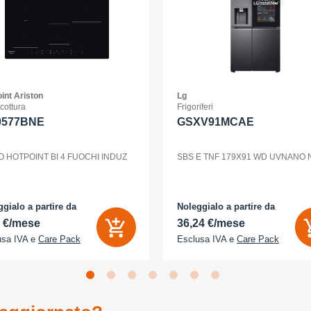
int Ariston
Lg
 cottura
Frigoriferi
0577BNE
GSXV91MCAE
O HOTPOINT BI 4 FUOCHI INDUZ
SBS E TNF 179X91 WD UVNANO
gialo a partire da
Noleggialo a partire da
2 €/mese
36,24 €/mese
usa IVA e
Care Pack
Esclusa IVA e
Care Pack