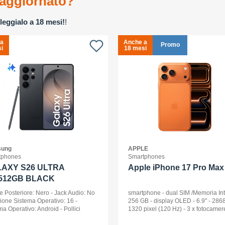
aggiornato?
leggialo a 18 mesi!
!
 a
Anche a
Promo
i
18 mesi
ung
APPLE
tphones
Smartphones
AXY S26 ULTRA
Apple iPhone 17 Pro Max 
512GB BLACK
e Posteriore: Nero - Jack Audio: No
smartphone - dual SIM /Memoria In
sione Sistema Operativo: 16 -
256 GB - display OLED - 6.9" - 2868
ma Operativo: Android - Pollici
1320 pixel (120 Hz) - 3 x fotocamer
ay: 6,9 - Tipologia Display: Dynamic
posteriori 48 MP, 48 MP, 48 MP - fro