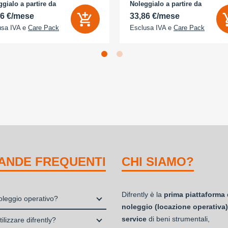
D 2x - Memoria Interna (ROM):
camera 18 Megapixel - arancione
gialo a partire da
Noleggialo a partire da
B - Espandibile fino a: 0 GB - Dual
cosmico
56 €/mese
33,86 €/mese
usa IVA e
Care Pack
Esclusa IVA e
Care Pack
ANDE FREQUENTI
CHI SIAMO?
Difrently è la
prima piattaforma 
noleggio operativo?
noleggio (locazione operativa)
io, o locazione operativa, è una
service
di beni strumentali,
ilizzare difrently?