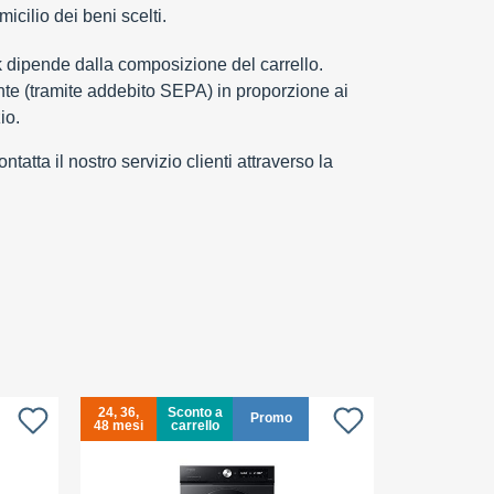
cilio dei beni scelti.
k dipende dalla composizione del carrello.
e (tramite addebito SEPA) in proporzione ai
io.
tatta il nostro servizio clienti attraverso la
24, 36,
Sconto a
24, 36,
Promo
48 mesi
carrello
48 mesi