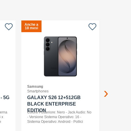
Anche a
Anche a
S
18 mesi
18 mesi
c
Samsung
APPLE
Smartphones
Smartwatch
- 5G
GALAXY S26 12+512GB
Apple Wa
BLACK ENTERPRISE
Ml Cel
EDITION
terna
Colore Posteriore: Nero - Jack Audio: No
 x
- Versione Sistema Operativo: 16 -
e
Sistema Operativo: Android - Pollici
nt
Display: 6,3 - Tipologia Display: AMOLED