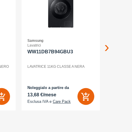
Samsung
Samsung
Lavatrici
Smartphone
WW11DB7B94GBU3
GALAXY
12+256G
ENTERP
 NERO
LAVATRICE 11KG CLASSE A NERA
GALAXY S2
Noleggialo a partire da
Noleggialo 
13,68 €/mese
31,90 €/
Esclusa IVA e
Care Pack
Esclusa IV