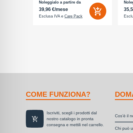
na (ROM):
camera 18 Megapixel - arancione
AMOLE
Noleggialo a partire da
Noleg
 0 GB - Dual
cosmico
512 G
39,96 €/mese
35,
Esclusa IVA e
Care Pack
Escl
COME FUNZIONA?
DOM
Iscriviti, scegli i prodotti dal
Cos’è il 
nostro catalogo in pronta
consegna e mettili nel carrello.
Il nolegg
Chi può ut