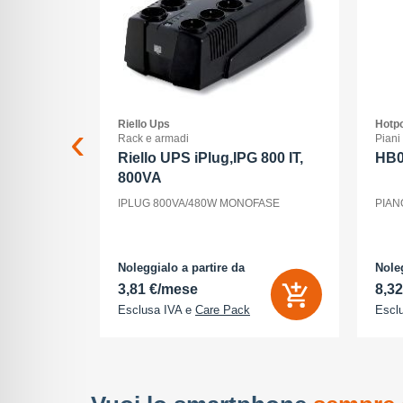
Riello Ups
Hotpo
ss
Rack e armadi
Piani
 xc 15-
Riello UPS iPlug,IPG 800 IT,
HB
800VA
15-45/3,5-
IPLUG 800VA/480W MONOFASE
PIAN
nt, ogni
la luce, il
utti elementi
odo di vedere
Noleggialo a partire da
Noleg
3,81 €/mese
8,3
Esclusa IVA e
Care Pack
Escl