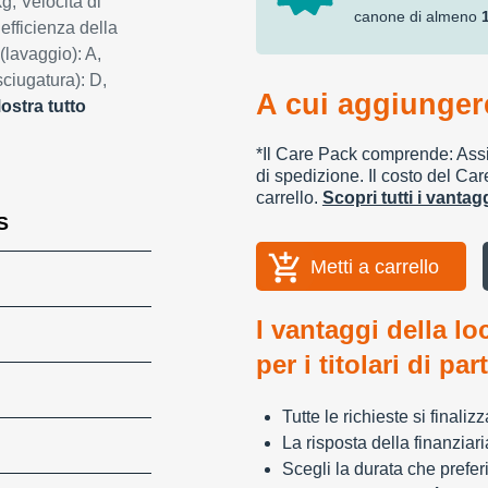
g, Velocità di
canone di almeno
efficienza della
(lavaggio): A,
sciugatura): D,
A cui aggiungere
ostra tutto
*Il Care Pack comprende: Assic
di spedizione. Il costo del Car
carrello.
Scopri tutti i vanta
S
Metti a carrello
I vantaggi della lo
per i titolari di par
Tutte le richieste si finali
La risposta della finanziar
Scegli la durata che preferi