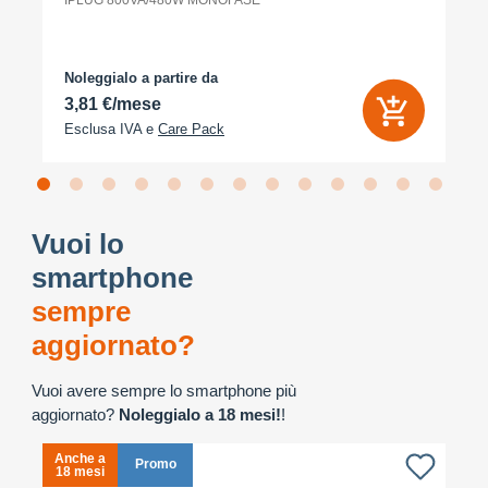
IPLUG 800VA/480W MONOFASE
Noleggialo a partire da
3,81 €/mese
Esclusa IVA e
Care Pack
Vuoi lo
smartphone
sempre
aggiornato?
Vuoi avere sempre lo smartphone più
aggiornato?
Noleggialo a 18 mesi!
!
Anche a
A
Promo
18 mesi
1