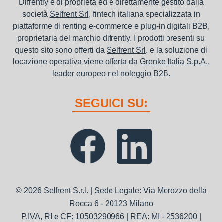
Difrently è di proprietà ed è direttamente gestito dalla
società
Selfrent Srl
, fintech italiana specializzata in
piattaforme di renting e-commerce e plug-in digitali B2B,
proprietaria del marchio difrently. I prodotti presenti su
questo sito sono offerti da
Selfrent Srl
. e la soluzione di
locazione operativa viene offerta da
Grenke Italia S.p.A.
,
leader europeo nel noleggio B2B.
SEGUICI SU:
© 2026 Selfrent S.r.l. | Sede Legale: Via Morozzo della
Rocca 6 - 20123 Milano
P.IVA, RI e CF: 10503290966 | REA: MI - 2536200 |