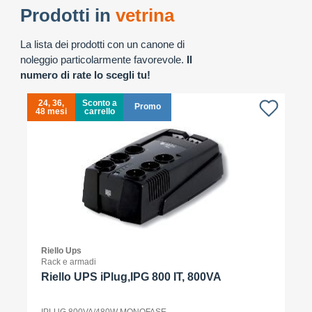
Prodotti in
vetrina
La lista dei prodotti con un canone di
noleggio particolarmente favorevole.
Il
numero di rate lo scegli tu!
24, 36,
Sconto a
Promo
48 mesi
carrello
4
Riello Ups
Rack e armadi
Riello UPS iPlug,IPG 800 IT, 800VA