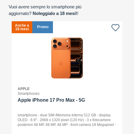
Vuoi avere sempre lo smartphone più
aggiornato?
Noleggialo a 18 mesi!
!
Anche a
A
Promo
18 mesi
1
APPLE
Smartphones
Apple iPhone 17 Pro Max - 5G
smartphone - dual SIM /Memoria Interna 512 GB - display
OLED - 6.9" - 2868 x 1320 pixel (120 Hz) - 3 x fotocamere
posteriori 48 MP, 48 MP, 48 MP - front camera 18 Megapixel -
arancione cosmico