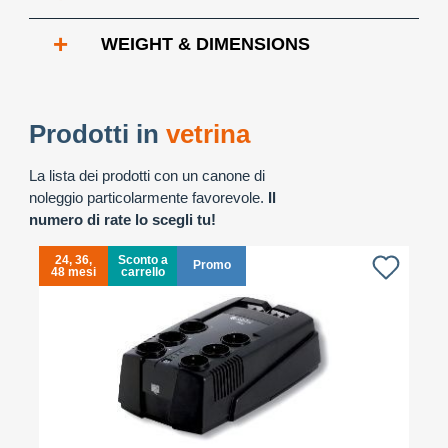
+
WEIGHT & DIMENSIONS
Prodotti in
vetrina
La lista dei prodotti con un canone di
noleggio particolarmente favorevole.
Il
numero di rate lo scegli tu!
24, 36,
Sconto a
Promo
48 mesi
carrello
4