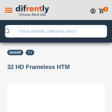
0
SHARP
TV
32 HD Frameless HTM