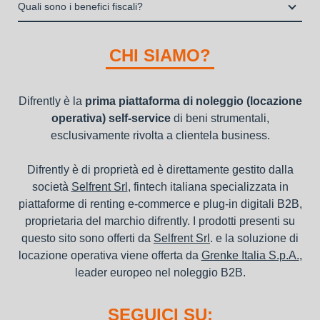
Una volta fatto login vai sull’icona con l’omino e clicca su
operativa di beni mobili strumentali (B2B), previa approvazione
Quali sono i benefici fiscali?
"ordini da completare".
della richiesta da parte della stessa.
I beni a noleggio non devono essere messi in ammortamento
nel bilancio, poiché i canoni vengono considerati un servizio. I
CHI SIAMO?
canoni di noleggio sono deducibili ai fini IRES e IRAP
Difrently è la
prima piattaforma di noleggio (locazione
operativa) self-service
di beni strumentali,
esclusivamente rivolta a clientela business.
Difrently è di proprietà ed è direttamente gestito dalla
società
Selfrent Srl
, fintech italiana specializzata in
piattaforme di renting e-commerce e plug-in digitali B2B,
proprietaria del marchio difrently. I prodotti presenti su
questo sito sono offerti da
Selfrent Srl
. e la soluzione di
locazione operativa viene offerta da
Grenke Italia S.p.A.
,
leader europeo nel noleggio B2B.
SEGUICI SU: