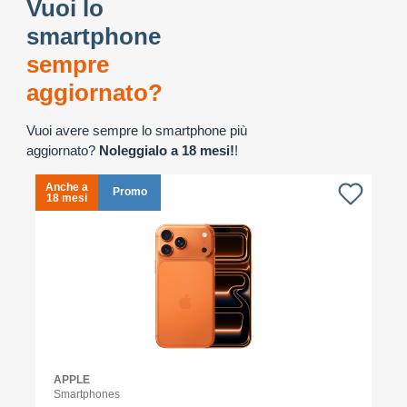
Vuoi lo
smartphone
sempre
aggiornato?
Vuoi avere sempre lo smartphone più
aggiornato?
Noleggialo a 18 mesi!
!
Anche a
A
Promo
18 mesi
1
APPLE
Smartphones