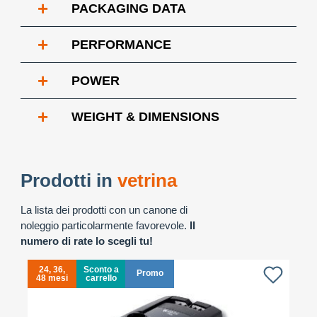
+
PACKAGING DATA
+
PERFORMANCE
+
POWER
+
WEIGHT & DIMENSIONS
Prodotti in
vetrina
La lista dei prodotti con un canone di
noleggio particolarmente favorevole.
Il
numero di rate lo scegli tu!
24, 36,
Sconto a
Promo
48 mesi
carrello
4