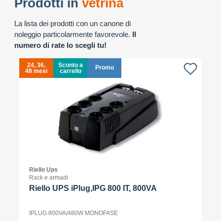
Prodotti in
vetrina
La lista dei prodotti con un canone di
noleggio particolarmente favorevole.
Il
numero di rate lo scegli tu!
24, 36,
Sconto a
Promo
48 mesi
carrello
4
Riello Ups
Rack e armadi
Riello UPS iPlug,IPG 800 IT, 800VA
IPLUG 800VA/480W MONOFASE