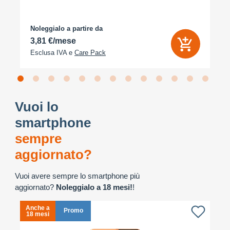
Noleggialo a partire da
3,81 €/mese
Esclusa IVA e
Care Pack
Vuoi lo
smartphone
sempre
aggiornato?
Vuoi avere sempre lo smartphone più
aggiornato?
Noleggialo a 18 mesi!
!
Anche a
A
Promo
18 mesi
1