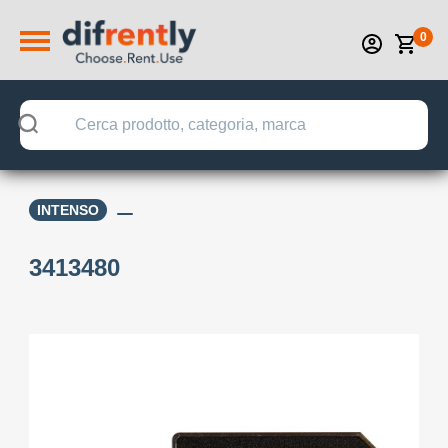
0
INTENSO
3413480