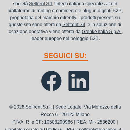
società
Selfrent Srl
, fintech italiana specializzata in
piattaforme di renting e-commerce e plug-in digitali B2B,
proprietaria del marchio difrently. I prodotti presenti su
questo sito sono offerti da
Selfrent Srl
. e la soluzione di
locazione operativa viene offerta da
Grenke Italia S.p.A.
,
leader europeo nel noleggio B2B.
SEGUICI SU:
© 2026 Selfrent S.r.l. | Sede Legale: Via Morozzo della
Rocca 6 - 20123 Milano
P.IVA, RI e CF: 10503290966 | REA: MI - 2536200 |
Capitale sociale 20.000€ i.v. | PEC: selfrent@legalmail.it