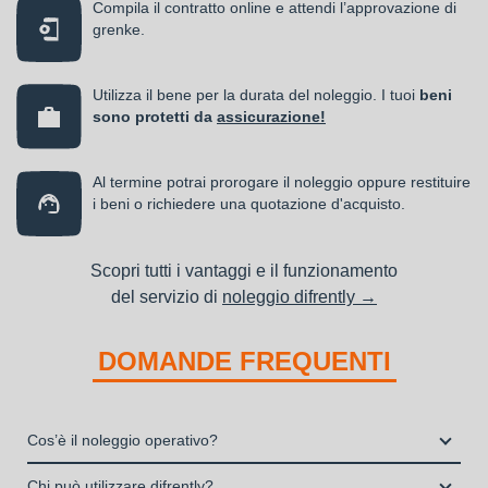
Compila il contratto online e attendi l’approvazione di
grenke.
Utilizza il bene per la durata del noleggio. I tuoi
beni
sono protetti da
assicurazione!
Al termine potrai prorogare il noleggio oppure restituire
i beni o richiedere una quotazione d'acquisto.
Scopri tutti i vantaggi e il funzionamento
del servizio di
noleggio difrently →
DOMANDE FREQUENTI
Cos’è il noleggio operativo?
Il noleggio, o locazione operativa, è una soluzione che
Chi può utilizzare difrently?