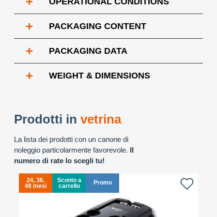
+
OPERATIONAL CONDITIONS
+
PACKAGING CONTENT
+
PACKAGING DATA
+
WEIGHT & DIMENSIONS
Prodotti in
vetrina
La lista dei prodotti con un canone di
noleggio particolarmente favorevole.
Il
numero di rate lo scegli tu!
24, 36,
Sconto a
Promo
48 mesi
carrello
4