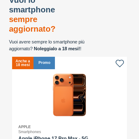
Vuoi lo
smartphone
sempre
aggiornato?
Vuoi avere sempre lo smartphone più
aggiornato?
Noleggialo a 18 mesi!
!
Anche a
A
Promo
18 mesi
1
APPLE
Smartphones
Apple iPhone 17 Pro Max - 5G