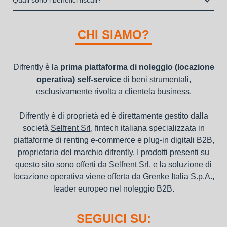
Quali sono i benefici fiscali?
"ordini da completare".
della richiesta da parte della stessa.
I beni a noleggio non devono essere messi in ammortamento
nel bilancio, poiché i canoni vengono considerati un servizio. I
CHI SIAMO?
canoni di noleggio sono deducibili ai fini IRES e IRAP
Difrently è la
prima piattaforma di noleggio (locazione
operativa) self-service
di beni strumentali,
esclusivamente rivolta a clientela business.
Difrently è di proprietà ed è direttamente gestito dalla
società
Selfrent Srl
, fintech italiana specializzata in
piattaforme di renting e-commerce e plug-in digitali B2B,
proprietaria del marchio difrently. I prodotti presenti su
questo sito sono offerti da
Selfrent Srl
. e la soluzione di
locazione operativa viene offerta da
Grenke Italia S.p.A.
,
leader europeo nel noleggio B2B.
SEGUICI SU: