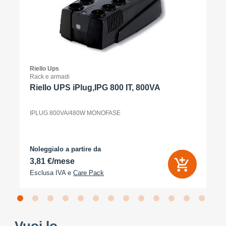
Riello Ups
Rack e armadi
Riello UPS iPlug,IPG 800 IT, 800VA
IPLUG 800VA/480W MONOFASE
Noleggialo a partire da
3,81 €/mese
Esclusa IVA e
Care Pack