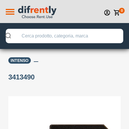
0
INTENSO
3413490