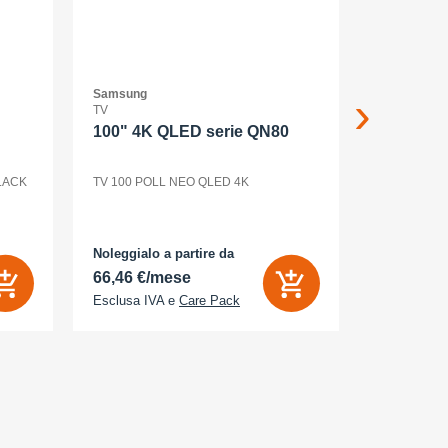
Samsung
Samsung
TV
Asciugatrici
100" 4K QLED serie QN80
DV90DB
BLACK
TV 100 POLL NEO QLED 4K
DRYER BES
Noleggialo a partire da
Noleggialo 
66,46 €/mese
18,34 €/
Esclusa IVA e
Care Pack
Esclusa IV