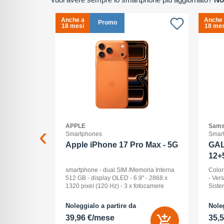
Anche a
Anche
Promo
18 mesi
18 mes
APPLE
Sams
Smartphones
Smar
2+512GB
Apple iPhone 17 Pro Max - 5G
GAL
12+
ck Audio: No
smartphone - dual SIM /Memoria Interna
Color
: 16 -
512 GB - display OLED - 6.9" - 2868 x
- Ver
Pollici
1320 pixel (120 Hz) - 3 x fotocamere
Siste
ay: Dynamic
posteriori 48 MP, 48 MP, 48 MP - front
Displ
na (ROM):
camera 18 Megapixel - arancione
AMOLE
Noleggialo a partire da
Noleg
 0 GB - Dual
cosmico
512 G
39,96 €/mese
35,