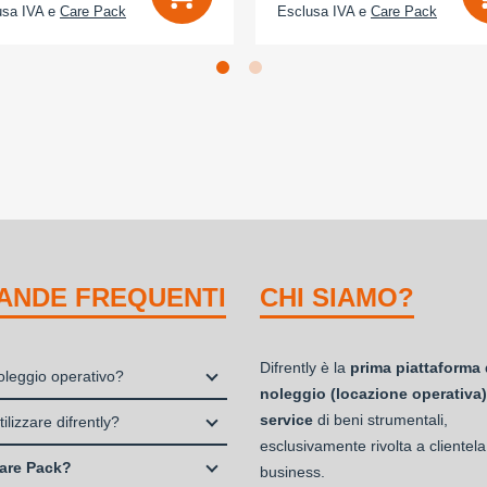
usa IVA e
Care Pack
Esclusa IVA e
Care Pack
ANDE FREQUENTI
CHI SIAMO?
Difrently è la
prima piattaforma 
noleggio operativo?
noleggio (locazione operativa)
io, o locazione operativa, è una
service
di beni strumentali,
ilizzare difrently?
 che consente di avere la
esclusivamente rivolta a clientela
 Professionisti e Studi Associati
ità di un bene strumentale utile
are Pack?
business.
à di persone (Ditte Individuali,