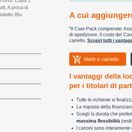
tà UHS: Class 1
rti, A prova di
A cui aggiungere
odotto: Blu
*Il Care Pack comprende: Assic
di spedizione. Il costo del Car
carrello.
Scopri tutti i vanta
Metti a carrello
I vantaggi della lo
S
per i titolari di par
Tutte le richieste si finali
La risposta della finanziar
Scegli la durata che preferi
massima flessibilità
(resti
I canoni sono interamente d