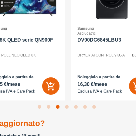
ung
Samsung
Asciugatrici
 8K QLED serie QN900F
DV90DG6845LBU3
5 POLL NEO QLED 8K
DRYER AI CONTROL 9KG A+++ 
gialo a partire da
Noleggialo a partire da
85 €/mese
16,30 €/mese
usa IVA e
Care Pack
Esclusa IVA e
Care Pack
aggiornato?
leggialo a 18 mesi!
!