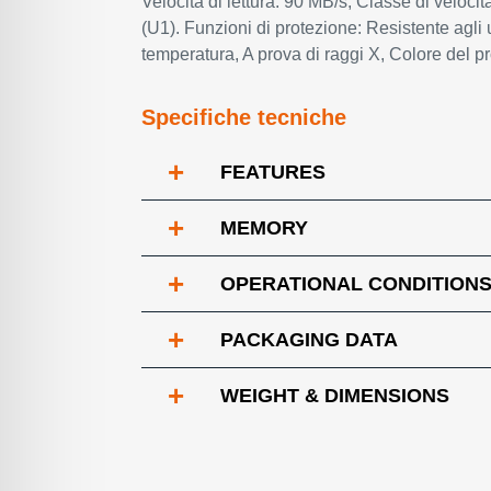
Velocità di lettura: 90 MB/s, Classe di veloci
(U1). Funzioni di protezione: Resistente agli u
temperatura, A prova di raggi X, Colore del pr
Specifiche tecniche
+
FEATURES
+
MEMORY
+
OPERATIONAL CONDITION
+
PACKAGING DATA
+
WEIGHT & DIMENSIONS