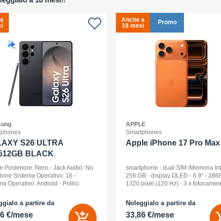
 a
Anche a
Promo
i
18 mesi
ung
APPLE
tphones
Smartphones
AXY S26 ULTRA
Apple iPhone 17 Pro Max 
512GB BLACK
e Posteriore: Nero - Jack Audio: No
smartphone - dual SIM /Memoria In
sione Sistema Operativo: 16 -
256 GB - display OLED - 6.9" - 2868
ma Operativo: Android - Pollici
1320 pixel (120 Hz) - 3 x fotocamer
ay: 6,9 - Tipologia Display: Dynamic
posteriori 48 MP, 48 MP, 48 MP - fro
D 2x - Memoria Interna (ROM):
camera 18 Megapixel - arancione
gialo a partire da
Noleggialo a partire da
B - Espandibile fino a: 0 GB - Dual
cosmico
56 €/mese
33,86 €/mese