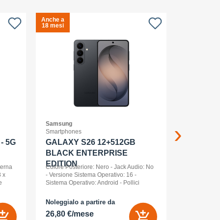
Anche a
Anche a
S
18 mesi
18 mesi
c
Samsung
APPLE
Smartphones
Smartwatch
- 5G
GALAXY S26 12+512GB
Apple Wa
BLACK ENTERPRISE
Ml Cel
EDITION
terna
Colore Posteriore: Nero - Jack Audio: No
 x
- Versione Sistema Operativo: 16 -
e
Sistema Operativo: Android - Pollici
nt
Display: 6,3 - Tipologia Display: AMOLED
- Memoria Interna (ROM): 512 GB -
Noleggialo a partire da
Noleggialo 
Espandibile fino a: 0 GB - Dual Sim: Sì
26,80 €/mese
21,85 €/