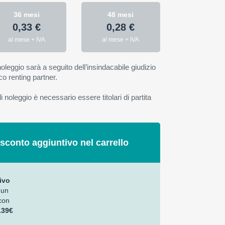
36 mesi
48 mesi
0,33 €
0,28 €
al mese + IVA
al mese + IVA
oleggio sarà a seguito dell’insindacabile giudizio
co renting partner.
 noleggio è necessario essere titolari di partita
 sconto aggiuntivo nel carrello
ivo
 un
con
139€