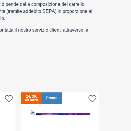
k dipende dalla composizione del carrello.
e (tramite addebito SEPA) in proporzione ai
io.
tatta il nostro servizio clienti attraverso la
24, 36,
24, 36,
S
Promo
48 mesi
48 mesi
c