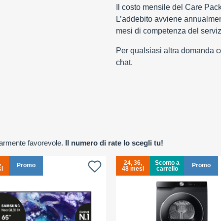
Il costo mensile del Care Pac
L’addebito avviene annualment
mesi di competenza del serviz
Per qualsiasi altra domanda con
chat.
olarmente favorevole.
Il numero di rate lo scegli tu!
,
24, 36,
Sconto a
Promo
Promo
i
48 mesi
carrello