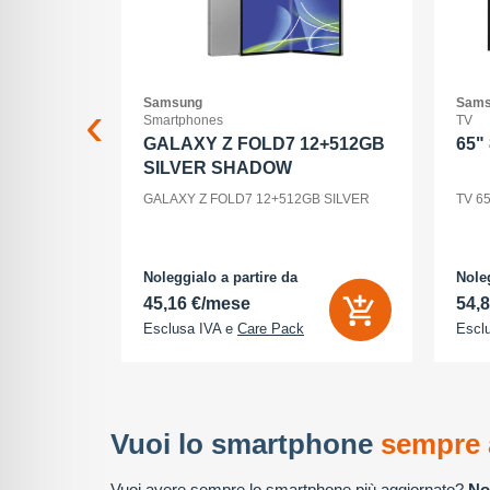
Samsung
Sams
Smartphones
TV
I 60 4F
GALAXY Z FOLD7 12+512GB
65"
SILVER SHADOW
GALAXY Z FOLD7 12+512GB SILVER
TV 6
Noleggialo a partire da
Noleg
45,16 €/mese
54,
Esclusa IVA e
Care Pack
Escl
Vuoi lo smartphone
sempre 
Vuoi avere sempre lo smartphone più aggiornato?
No