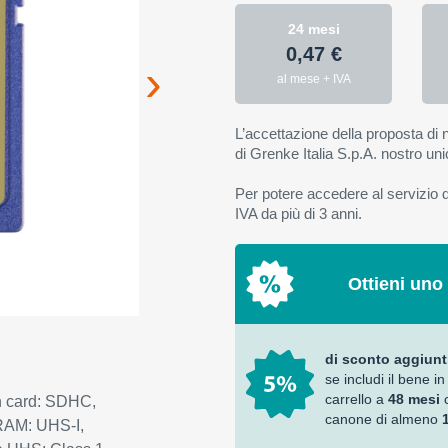
24 mesi
0,47 €
al mese + IVA
L’accettazione della proposta di n
di Grenke Italia S.p.A. nostro uni
Per potere accedere al servizio di
IVA da più di 3 anni.
Ottieni uno
di sconto aggiunt
se includi il bene in
carrello a
48 mesi
h card: SDHC,
canone di almeno
 RAM: UHS-I,