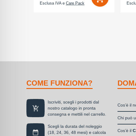
Esclusa IVA e
Care Pack
Escl
COME FUNZIONA?
DOM
Iscriviti, scegli i prodotti dal
Cos’è il 
nostro catalogo in pronta
consegna e mettili nel carrello.
Il nolegg
Chi può ut
soluzione
Scegli la durata del noleggio
Liberi
disponibil
Cos’è il
C
(18, 24, 36, 48 mesi) e calcola
Societ