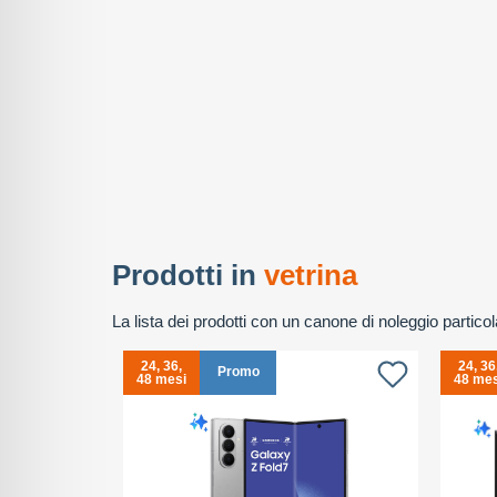
Prodotti in
vetrina
La lista dei prodotti con un canone di noleggio partic
24, 36,
24, 36
omo
Promo
48 mesi
48 mes