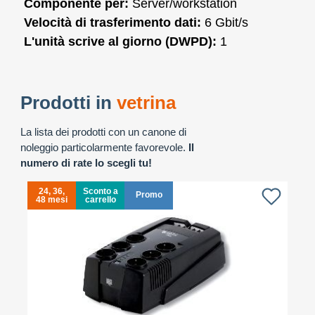
Componente per:
Server/workstation
Velocità di trasferimento dati:
6 Gbit/s
L'unità scrive al giorno (DWPD):
1
Prodotti in
vetrina
La lista dei prodotti con un canone di
noleggio particolarmente favorevole.
Il
numero di rate lo scegli tu!
24, 36,
Sconto a
Promo
48 mesi
carrello
4