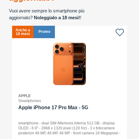
Vuoi avere sempre lo smartphone più
aggiornato?
Noleggialo a 18 mesi!
!
Anche a
A
Promo
18 mesi
1
APPLE
Smartphones
Apple iPhone 17 Pro Max - 5G
smartphone - dual SIM /Memoria Interna 512 GB - display
OLED - 6.9" - 2868 x 1320 pixel (120 Hz) - 3 x fotocamere
posteriori 48 MP, 48 MP, 48 MP - front camera 18 Megapixel -
arancione cosmico